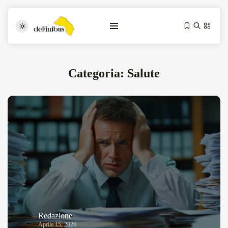
Categoria:
Salute
Iosonouncane A Lecce: Concerto Acustico...
Luglio 17, 2026
13 Min
Tarantarte Al Festival De Fès...
Giugno 4, 2026
15 Min
Redazione
Aprile 15, 2026