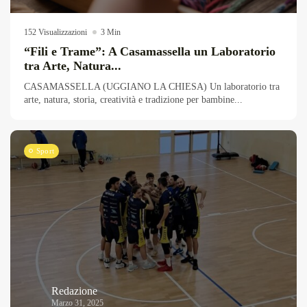
Overdrive Fest A Matino: Il...
Maggio 29, 2026
4 Min
152 Visualizzazioni
3 Min
“Fili e Trame”: A Casamassella un Laboratorio
tra Arte, Natura...
CASAMASSELLA (UGGIANO LA CHIESA) Un laboratorio tra
arte, natura, storia, creatività e tradizione per bambine...
Sport
Redazione
Marzo 31, 2025