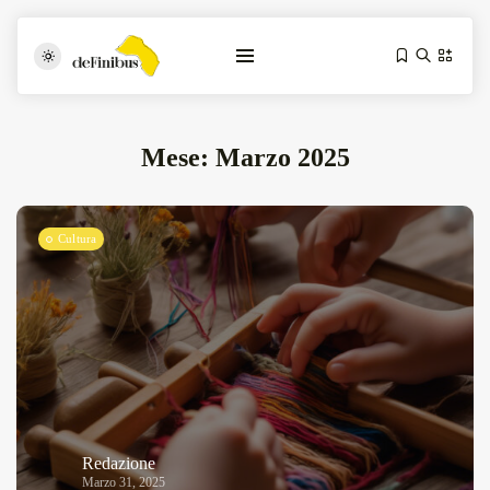
Mese:
Marzo 2025
Cultura
Iosonouncane A Lecce: Concerto Acustico...
Luglio 17, 2026
13 Min
Tarantarte Al Festival De Fès...
Giugno 4, 2026
15 Min
Redazione
Marzo 31, 2025