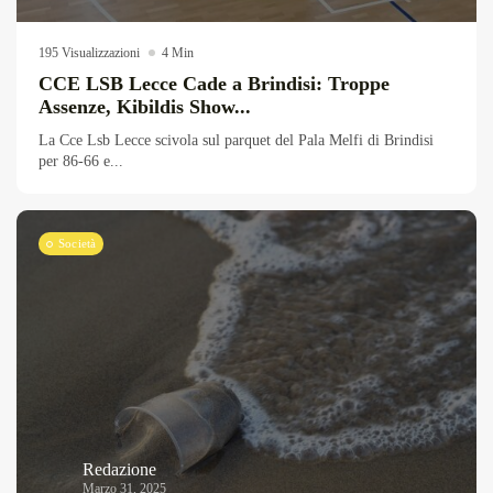
195 Visualizzazioni
4 Min
CCE LSB Lecce Cade a Brindisi: Troppe
Assenze, Kibildis Show...
La Cce Lsb Lecce scivola sul parquet del Pala Melfi di Brindisi
per 86-66 e...
Società
Redazione
Marzo 31, 2025