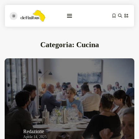
Categoria:
Cucina
Iosonouncane A Lecce: Concerto Acustico...
Luglio 17, 2026
13 Min
Tarantarte Al Festival De Fès...
Giugno 4, 2026
15 Min
Redazione
Aprile 14, 2025