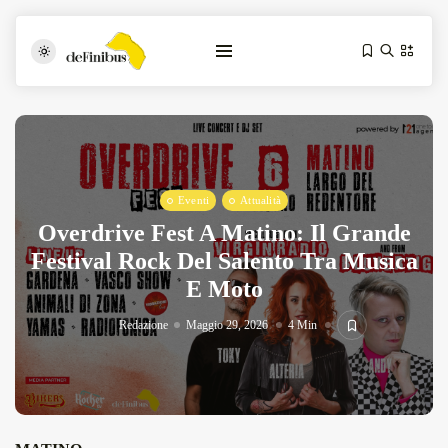
Eventi
Attualità
Overdrive Fest A Matino: Il Grande
Festival Rock Del Salento Tra Musica
E Moto
Iosonouncane A Lecce: Concerto Acustico...
Luglio 17, 2026
13 Min
Redazione
Maggio 29, 2026
4 Min
Tarantarte Al Festival De Fès...
Giugno 4, 2026
15 Min