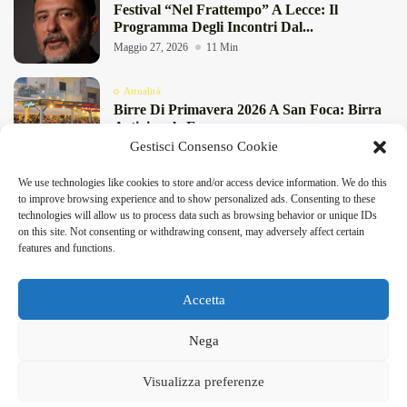
Festival “Nel Frattempo” A Lecce: Il
Programma Degli Incontri Dal...
Maggio 27, 2026
11 Min
Attualità
Birre Di Primavera 2026 A San Foca: Birra
Artigianale E...
Gestisci Consenso Cookie
Maggio 8, 2026
4 Min
We use technologies like cookies to store and/or access device information. We do this
Attualità
to improve browsing experience and to show personalized ads. Consenting to these
Festival Treccani Della Lingua Italiana 2026
technologies will allow us to process data such as browsing behavior or unique IDs
A Lecce: Programma E...
on this site. Not consenting or withdrawing consent, may adversely affect certain
DeFinibus 2026 © All rights reserved | Magazine Online
Maggio 7, 2026
14 Min
features and functions.
Accetta
Facebook
X
Instagram
Linkedin
Nega
DeFinibus 2026 © All rights reserved | Magazine Online
Visualizza preferenze
Home
Contatti e Segnalazioni
Cookie Policy