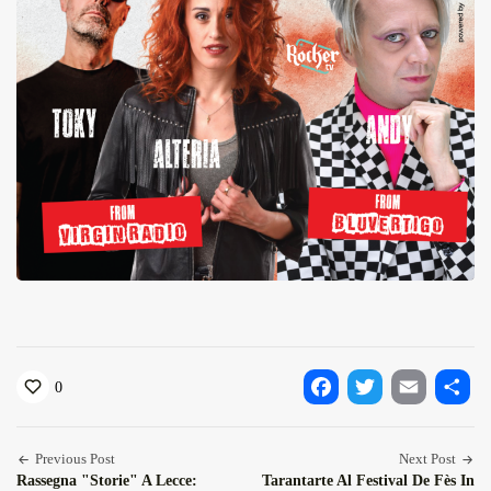
0
Facebook
Twitter
Email
Condiv
Previous Post
Next Post
Rassegna "Storie" A Lecce:
Tarantarte Al Festival De Fès In