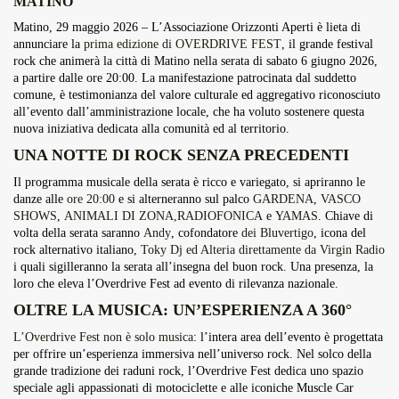
MATINO
Overdrive Fest A Matino: Il...
Matino, 29 maggio 2026 – L’Associazione Orizzonti Aperti è lieta di
Maggio 29, 2026
4 Min
annunciare la
prima edizione di OVERDRIVE FEST
, il grande festival
rock che animerà la città di Matino nella serata di sabato 6 giugno 2026,
a partire dalle ore 20:00. La manifestazione patrocinata dal suddetto
comune, è testimonianza del valore culturale ed aggregativo riconosciuto
all’evento dall’amministrazione locale, che ha voluto sostenere questa
nuova iniziativa dedicata alla comunità ed al territorio.
UNA NOTTE DI ROCK SENZA PRECEDENTI
Il programma musicale della serata è ricco e variegato, si apriranno le
danze alle
ore 20:00
e si alterneranno sul palco
GARDENA
,
VASCO
SHOWS
,
ANIMALI DI ZONA,RADIOFONICA
e
YAMAS
. Chiave di
volta della serata saranno
Andy
, cofondatore
dei Bluvertigo
, icona del
rock alternativo italiano,
Toky Dj ed Alteria direttamente da Virgin Radio
i quali sigilleranno la serata all’insegna del buon rock. Una presenza, la
loro che eleva l’Overdrive Fest ad evento di rilevanza nazionale.
OLTRE LA MUSICA: UN’ESPERIENZA A 360°
L’Overdrive Fest non è solo musica
: l’intera area dell’evento è progettata
per offrire un’esperienza immersiva nell’universo rock. Nel solco della
grande tradizione dei raduni rock, l’Overdrive Fest dedica uno spazio
speciale agli appassionati di motociclette e alle iconiche Muscle Car