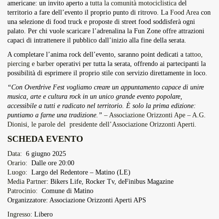
americane: un invito aperto a
tutta la comunità motociclistica
del
territorio a fare dell’evento il proprio punto di ritrovo. La
Food Area
con
una selezione di food truck e proposte di street food soddisferà ogni
palato. Per chi vuole scaricare l’adrenalina la Fun Zone offre attrazioni
capaci di intrattenere il pubblico dall’inizio alla fine della serata.
A completare l’anima rock dell’evento, saranno point dedicati a
tattoo,
piercing e barber
operativi per tutta la serata, offrendo ai partecipanti la
possibilità di esprimere il proprio stile con servizio direttamente in loco.
“Con Overdrive Fest vogliamo creare un appuntamento capace di unire
musica, arte e cultura rock in un unico grande evento popolare,
accessibile a tutti e radicato nel territorio. È solo la prima edizione:
puntiamo a farne una tradizione.”
– Associazione Orizzonti Ape – A.G.
Dionisi, le parole del presidente dell’Associazione Orizzonti Aperti.
SCHEDA EVENTO
Data:
6 giugno 2025
Orario:
Dalle ore 20:00
Luogo:
Largo del Redentore – Matino (LE)
Media Partner
: Bikers Life, Rocker Tv, deFinibus Magazine
Patrocinio:
Comune di Matino
Organizzatore: Associazione Orizzonti Aperti APS
Ingresso:
Libero