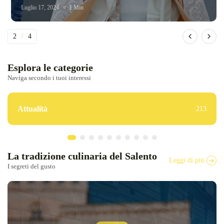
Luglio 17, 2024
1 Min
2
/
4
Esplora le categorie
Naviga secondo i tuoi interessi
Attualità
213
La tradizione culinaria del Salento
Leggi di più
I segreti del gusto