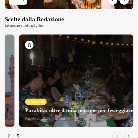
Scelte dalla Redazione
Le nostre storie migliori
Interviste
Parabita: oltre 4 mila persone per festeggiare...
Agosto 27, 2024
1 Min
2
/
5