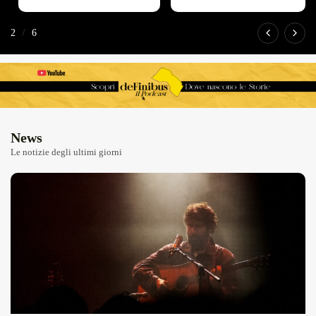
Overdrive Fest A Matino: Il...
Maggio 29, 2026
4 Min
2
/
6
News
Le notizie degli ultimi giorni