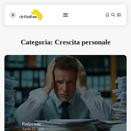
Categoria:
Crescita personale
Iosonouncane A Lecce: Concerto Acustico...
Luglio 17, 2026
13 Min
Tarantarte Al Festival De Fès...
Giugno 4, 2026
15 Min
Redazione
Aprile 15, 2026