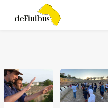
Iosonouncane A Lecce:
Concerto Acustico...
Luglio 17, 2026
13 Min