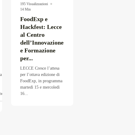
195 Visualizzazioni
14 Min
FoodExp e
Hackfest: Lecce
al Centro
dell’Innovazione
e Formazione
per...
LECCE Cresce l’attesa
ca
per l’ottava edizione di
FoodExp, in programma
martedì 15 e mercoledì
ono
16...
..