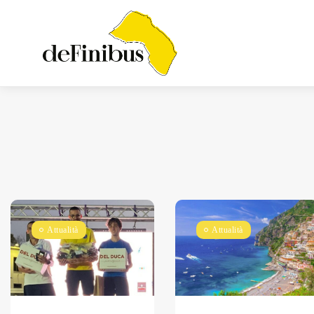
Iosonouncane A Lecce:
Concerto Acustico...
Luglio 17, 2026
13 Min
Attualità
Attualità