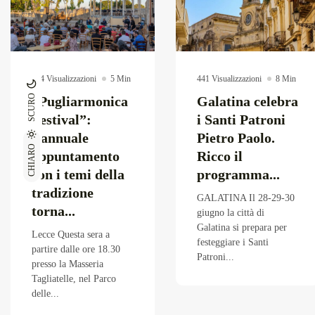
294 Visualizzazioni
5 Min
441 Visualizzazioni
8 Min
SCURO
“Pugliarmonica
Galatina celebra
Festival”:
i Santi Patroni
l’annuale
Pietro Paolo.
CHIARO
appuntamento
Ricco il
con i temi della
programma...
tradizione
GALATINA Il 28-29-30
torna...
giugno la città di
Galatina si prepara per
Lecce Questa sera a
festeggiare i Santi
partire dalle ore 18.30
Patroni...
presso la Masseria
Tagliatelle, nel Parco
delle...