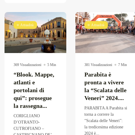
Attualità
Attualità
369 Visualizzazioni
5 Min
381 Visualizzazioni
7 Min
“Blook. Mappe,
Parabita è
atlanti e
pronta a vivere
portolani di
la “Scalata delle
qui”: prosegue
Veneri” 2024....
la rassegna...
PARABITA A Parabita si
torna a correre la
CORIGLIANO
“Scalata delle Veneri”:
D’OTRANTO-
la tredicesima edizione
CUTROFIANO –
2024 è...
CASTRIGNANO DE’