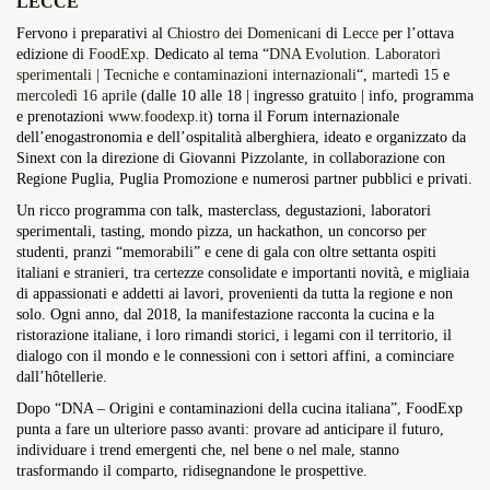
LECCE
Overdrive Fest A Matino: Il...
Fervono i preparativi al
Chiostro dei Domenicani
di
Lecce
per l’ottava
Maggio 29, 2026
4 Min
edizione di
FoodExp
. Dedicato al tema “
DNA Evolution. Laboratori
sperimentali | Tecniche e contaminazioni internazionali
“,
martedì 15
e
mercoledì 16 aprile
(dalle 10 alle 18 | ingresso gratuito | info, programma
e prenotazioni
www.foodexp.it
) torna il Forum internazionale
dell’enogastronomia e dell’ospitalità alberghiera, ideato e organizzato da
Sinext con la direzione di Giovanni Pizzolante, in collaborazione con
Regione Puglia, Puglia Promozione e numerosi partner pubblici e privati.
Un ricco programma con talk, masterclass, degustazioni, laboratori
sperimentali, tasting, mondo pizza, un hackathon, un concorso per
studenti, pranzi “memorabili” e cene di gala con oltre settanta ospiti
italiani e stranieri, tra certezze consolidate e importanti novità, e migliaia
di appassionati e addetti ai lavori, provenienti da tutta la regione e non
solo. Ogni anno, dal 2018, la manifestazione racconta la cucina e la
ristorazione italiane, i loro rimandi storici, i legami con il territorio, il
dialogo con il mondo e le connessioni con i settori affini, a cominciare
dall’hôtellerie.
Dopo “DNA – Origini e contaminazioni della cucina italiana”, FoodExp
punta a fare un ulteriore passo avanti: provare ad anticipare il futuro,
individuare i trend emergenti che, nel bene o nel male, stanno
trasformando il comparto, ridisegnandone le prospettive.