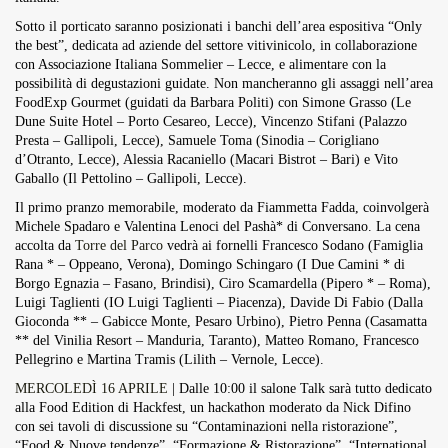
Sotto il porticato saranno posizionati i banchi dell’area espositiva “Only
the best”, dedicata ad aziende del settore vitivinicolo, in collaborazione
con Associazione Italiana Sommelier – Lecce, e alimentare con la
possibilità di degustazioni guidate. Non mancheranno gli assaggi nell’area
FoodExp Gourmet (guidati da Barbara Politi) con Simone Grasso (Le
Dune Suite Hotel – Porto Cesareo, Lecce), Vincenzo Stifani (Palazzo
Presta – Gallipoli, Lecce), Samuele Toma (Sinodia – Corigliano
d’Otranto, Lecce), Alessia Racaniello (Macari Bistrot – Bari) e Vito
Gaballo (Il Pettolino – Gallipoli, Lecce).
Il primo pranzo memorabile, moderato da Fiammetta Fadda, coinvolgerà
Michele Spadaro e Valentina Lenoci del Pashà* di Conversano. La cena
accolta da
Torre del Parco
vedrà ai fornelli Francesco Sodano (Famiglia
Rana * – Oppeano, Verona), Domingo Schingaro (I Due Camini * di
Borgo Egnazia – Fasano, Brindisi), Ciro Scamardella (Pipero * – Roma),
Luigi Taglienti (IO Luigi Taglienti – Piacenza), Davide Di Fabio (Dalla
Gioconda ** – Gabicce Monte, Pesaro Urbino), Pietro Penna (Casamatta
** del Vinilia Resort – Manduria, Taranto), Matteo Romano, Francesco
Pellegrino e Martina Tramis (Lilith – Vernole, Lecce).
MERCOLEDÌ 16 APRILE
| Dalle 10:00 il salone Talk sarà tutto dedicato
alla Food Edition di Hackfest, un hackathon moderato da Nick Difino
con sei tavoli di discussione su “Contaminazioni nella ristorazione”,
“Food & Nuove tendenze”, “Formazione & Ristorazione”, “International