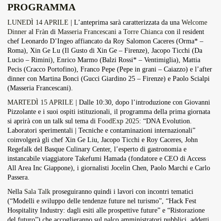
PROGRAMMA
LUNEDÌ 14 APRILE
| L’anteprima sarà caratterizzata da una
Welcome
Dinner
al
Fràn
di
Masseria Francescani
a
Torre Chianca
con il resident
chef Leonardo D’Ingeo affiancato da Roy Salomon Caceres (Orma* –
Roma), Xin Ge Lu (Il Gusto di Xin Ge – Firenze), Jacopo Ticchi (Da
Lucio – Rimini), Enrico Marmo (Balzi Rossi* – Ventimiglia), Mattia
Pecis (Cracco Portofino), Franco Pepe (Pepe in grani – Caiazzo) e l’after
dinner con Martina Bonci (Gucci Giardino 25 – Firenze) e Paolo Scialpi
(Masseria Francescani).
MARTEDÌ 15 APRILE
| Dalle 10:30, dopo l’introduzione con Giovanni
Pizzolante e i suoi ospiti istituzionali, il programma della prima giornata
si aprirà con un talk sul tema di
FoodExp 2025
: “DNA Evolution.
Laboratori sperimentali | Tecniche e contaminazioni internazionali”
coinvolgerà gli chef Xin Ge Liu, Jacopo Ticchi e Roy Caceres, John
Regefalk del Basque Culinary Center, l’esperto di gastronomia e
instancabile viaggiatore Takefumi Hamada (fondatore e CEO di Access
All Area Inc Giappone), i giornalisti Jocelin Chen, Paolo Marchi e Carlo
Passera.
Nella
Sala Talk
proseguiranno quindi i lavori con incontri tematici
(“Modelli e sviluppo delle tendenze future nel turismo”, “Hack Fest
Hospitality Industry: dagli esiti alle prospettive future” e “Ristorazione
del futuro”) che accoglieranno sul palco amministratori pubblici, addetti