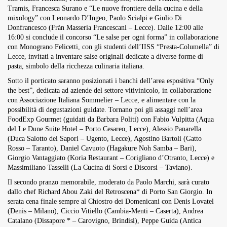
Tramis, Francesca Surano e “Le nuove frontiere della cucina e della
mixology” con Leonardo D’Ingeo, Paolo Scialpi e Giulio Di
Donfrancesco (Fràn Masseria Francescani – Lecce). Dalle 12:00 alle
16:00 si conclude il concorso “Le salse per ogni forma” in collaborazione
con Monograno Felicetti, con gli studenti dell’IISS “Presta-Columella” di
Lecce, invitati a inventare salse originali dedicate a diverse forme di
pasta, simbolo della ricchezza culinaria italiana.
Sotto il porticato saranno posizionati i banchi dell’area espositiva “Only
the best”, dedicata ad aziende del settore vitivinicolo, in collaborazione
con Associazione Italiana Sommelier – Lecce, e alimentare con la
possibilità di degustazioni guidate. Tornano poi gli assaggi nell’area
FoodExp Gourmet (guidati da Barbara Politi) con Fabio Vulpitta (Aqua
del Le Dune Suite Hotel – Porto Cesareo, Lecce), Alessio Panarella
(Duca Salotto dei Sapori – Ugento, Lecce), Agostino Bartoli (Gatto
Rosso – Taranto), Daniel Cavuoto (Hagakure Noh Samba – Bari),
Giorgio Vantaggiato (Koria Restaurant – Corigliano d’Otranto, Lecce) e
Massimiliano Tasselli (La Cucina di Sorsi e Discorsi – Taviano).
Il secondo pranzo memorabile, moderato da Paolo Marchi, sarà curato
dallo chef Richard Abou Zaki del Retroscena* di Porto San Giorgio. In
serata cena finale sempre al Chiostro dei Domenicani con Denis Lovatel
(Denis – Milano), Ciccio Vitiello (Cambia-Menti – Caserta), Andrea
Catalano (Dissapore * – Carovigno, Brindisi), Peppe Guida (Antica