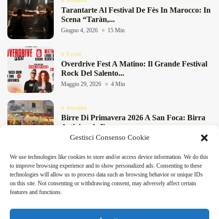
Attualità
Tarantarte Al Festival De Fès In Marocco: In
Scena “Taràn,...
Giugno 4, 2026
15 Min
Eventi
Overdrive Fest A Matino: Il Grande Festival
Rock Del Salento...
Maggio 29, 2026
4 Min
Attualità
Birre Di Primavera 2026 A San Foca: Birra
Artigianale E...
DeFinibus 2026 © All rights reserved | Magazine Online
Gestisci Consenso Cookie
Maggio 8, 2026
4 Min
We use technologies like cookies to store and/or access device information. We do this
Attualità
to improve browsing experience and to show personalized ads. Consenting to these
Festival Treccani Della Lingua Italiana 2026
technologies will allow us to process data such as browsing behavior or unique IDs
A Lecce: Programma E...
on this site. Not consenting or withdrawing consent, may adversely affect certain
Maggio 7, 2026
14 Min
features and functions.