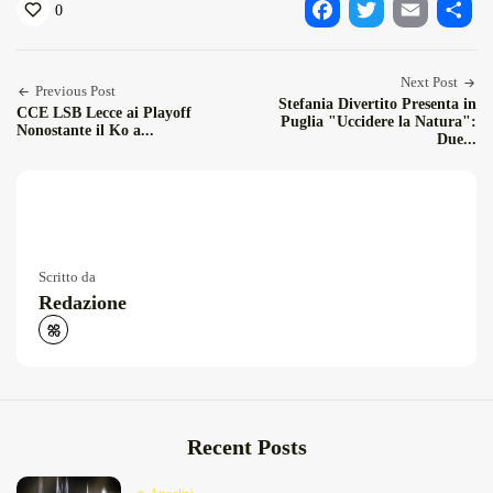
0
Facebook
Twitter
Email
Condiv
Next Post
Previous Post
Stefania Divertito Presenta in
CCE LSB Lecce ai Playoff
Puglia "Uccidere la Natura":
Nonostante il Ko a...
Due...
Scritto da
Redazione
Recent Posts