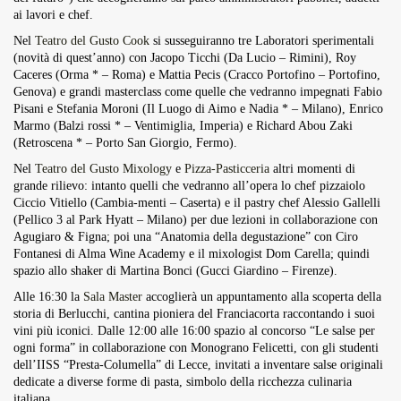
ai lavori e chef.
Nel
Teatro del Gusto Cook
si susseguiranno tre Laboratori sperimentali
(novità di quest’anno) con Jacopo Ticchi (Da Lucio – Rimini), Roy
Caceres (Orma * – Roma) e Mattia Pecis (Cracco Portofino – Portofino,
Genova) e grandi masterclass come quelle che vedranno impegnati Fabio
Pisani e Stefania Moroni (Il Luogo di Aimo e Nadia * – Milano), Enrico
Marmo (Balzi rossi * – Ventimiglia, Imperia) e Richard Abou Zaki
(Retroscena * – Porto San Giorgio, Fermo).
Nel
Teatro del Gusto Mixology
e
Pizza-Pasticceria
altri momenti di
grande rilievo: intanto quelli che vedranno all’opera lo chef pizzaiolo
Ciccio Vitiello (Cambia-menti – Caserta) e il pastry chef Alessio Gallelli
(Pellico 3 al Park Hyatt – Milano) per due lezioni in collaborazione con
Agugiaro & Figna; poi una “Anatomia della degustazione” con Ciro
Fontanesi di Alma Wine Academy e il mixologist Dom Carella; quindi
spazio allo shaker di Martina Bonci (Gucci Giardino – Firenze).
Alle 16:30 la
Sala Master
accoglierà un appuntamento alla scoperta della
storia di Berlucchi, cantina pioniera del Franciacorta raccontando i suoi
vini più iconici. Dalle 12:00 alle 16:00 spazio al concorso “Le salse per
ogni forma” in collaborazione con Monograno Felicetti, con gli studenti
dell’IISS “Presta-Columella” di Lecce, invitati a inventare salse originali
dedicate a diverse forme di pasta, simbolo della ricchezza culinaria
italiana.