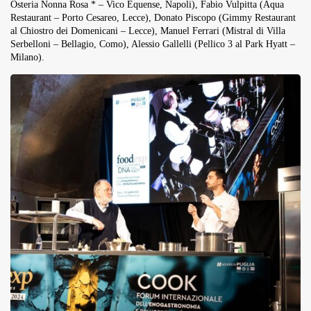
Osteria Nonna Rosa * – Vico Equense, Napoli), Fabio Vulpitta (Aqua
Restaurant – Porto Cesareo, Lecce), Donato Piscopo (Gimmy Restaurant
al Chiostro dei Domenicani – Lecce), Manuel Ferrari (Mistral di Villa
Serbelloni – Bellagio, Como), Alessio Gallelli (Pellico 3 al Park Hyatt –
Milano).