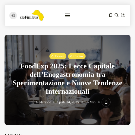
Eventi
Cucina
FoodExp 2025: Lecce Capitale
dell’Enogastronomia tra
Sperimentazione e Nuove Tendenze
Iosonouncane A Lecce: Concerto Acustico...
Internazionali
Luglio 17, 2026
13 Min
Redazione
Aprile 14, 2025
16 Min
Tarantarte Al Festival De Fès...
Giugno 4, 2026
15 Min