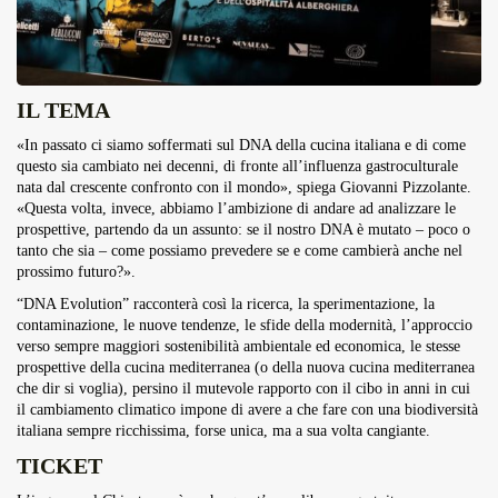
IL TEMA
«In passato ci siamo soffermati sul DNA della cucina italiana e di come
questo sia cambiato nei decenni, di fronte all’influenza gastroculturale
nata dal crescente confronto con il mondo», spiega Giovanni Pizzolante.
«Questa volta, invece, abbiamo l’ambizione di andare ad analizzare le
prospettive, partendo da un assunto: se il nostro DNA è mutato – poco o
tanto che sia – come possiamo prevedere se e come cambierà anche nel
prossimo futuro?».
“DNA Evolution” racconterà così la ricerca, la sperimentazione, la
contaminazione, le nuove tendenze, le sfide della modernità, l’approccio
verso sempre maggiori sostenibilità ambientale ed economica, le stesse
prospettive della cucina mediterranea (o della nuova cucina mediterranea
che dir si voglia), persino il mutevole rapporto con il cibo in anni in cui
il cambiamento climatico impone di avere a che fare con una biodiversità
italiana sempre ricchissima, forse unica, ma a sua volta cangiante.
TICKET