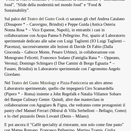
food”, “Sfide della modernità nel mondo food” e “Food &
Sustainability”.
Sul palco del
Teatro del Gusto Cook
ci saranno gli chef Andrea Catalano
(Dissapore * – Carovigno, Brindisi) e Peppe Guida (Antica Osteria
Nonna Rosa * – Vico Equense, Napoli), in entrambi i casi in
collaborazione con Acqua Panna-S.Pellegrino. Poi, spazio al Laboratorio
sperimentale dedicato alle salse con Luigi Taglienti (IO Luigi Taglienti –
Piacenza), successivamente alle lezioni di Davide Di Fabio (Dalla
Gioconda – Gabicce Monte, Pesaro Urbino), in collaborazione con
Monograno Felicetti; Francesco Sodano (Famiglia Rana * – Oppeano,
Verona); Domingo Schingaro (I Due Camini di Borgo Egnazia * –
Fasano, Brindisi) in Laboratorio sperimentale con l’agronomo Angelo
Giordano.
Nel
Teatro del Gusto Mixology
e
Pizza-Pasticceria
un altro atteso
Laboratorio sperimentale, quello che impegnerà Ciro Scamardella
(Pipero * – Roma) insieme a John Regefalk e Natalia Villamor Sobaro
del Basque Culinary Center. Quindi, altre due masterclass in
collaborazione con Agugiaro & Figna, che vedranno come protagonisti il
pastry chef Manuel Ferrari (Mistral di Villa Serbelloni – Bellagio, Como)
e lo chef pizzaiolo Denis Lovatel (Denis – Milano).
E poi ancora il “Caffè speciality al ristorante, non solo come fine pasto”
con Matteo Romano, Francesco Pellegrino, Martina Tramis, Giulia