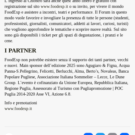
L’ingresso al Chiostro sarà anche quest’anno libero e gratuito con
registrazione sul sito
www.foodexp.it
o su invito, per vivere il mondo
FoodExp e assistere a incontri, teatri e performance. Il Forum in questo
modo vuole favorire e invogliare la presenza di tutte le persone (studenti,
professionisti, giornalisti, comunicatori, addetti ai lavori, curiosi, turisti)
che vogliono approfondire le tematiche e scoprire nuove realtà. Sul sito
sono già disponibili i ticket per gli spazi di degustazione, i pranzi e le
cene.
I PARTNER
FoodExp non potrebbe esistere senza il supporto dei tanti partner, vecchi
e nuovi. Main sponsor dell’edizione 2025 sono Agugiaro & Figna, Acqua
Panna-S.Pellegrino, Felicetti, Berlucchi, Alma, Berto’s, Novaleas, Banca
Popolare Pugliese, Associazione Italiana Sommelier – Lecce, Le Dune
Group. L’evento è cofinanziato da Unione Europea, Repubblica Italiana,
Regione Puglia, Assessorato al Turismo con Pugliapromozione | POC
Puglia 2014-2020 Asse VI, Azione 6.8.
Info e prenotazioni
www.foodexp.it