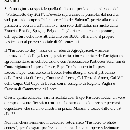
Salento
Overdrive Fest A Matino: Il...
Sarà una giornata speciale quella di domani per la quinta edizione del
Maggio 29, 2026
4 Min
“Pasticciotto day 2024”. L’evento saprà unire la penisola, dal nord al
sud, partendo proprio “dal cuore caldo del Salento”, grazie alla rete di
pasticcerie aderenti all’iniziativa, non solo dall’Italia, ma anche dalla
Francia, Brasile, Spagna, Belgio e Ungheria che in contemporanea,
dall’apertura delle loro attività alle ore 18.00, offriranno il proprio
pasticciotto al prezzo speciale di 90 centesimi.
Il “Pasticciotto day” nasce da un’idea di Agrogepaciok – salone
internazionale della gelateria, pasticceria, cioccolateria e dell’artigianato
agroalimentare, in collaborazione con Associazione Pasticceri Salentini di
Confartigianato Imprese Lecce, Fipe Confcommercio Imprese
Lecce, Fiepet Confesercenti Lecce, Federalberghi, con il patrocinio
della
Provincia di Lecce, Comune di Lecce, Gal Terra d’Arneo, Gal Valle
della Cupa, Gal Capo di Leuca, con il sostegno di Regione Puglia e
Camera di Commercio di Lecce.
Questa quinta edizione, sarà arricchita con Expo Pasticciottoday, un vero
e proprio evento fieristico con un laboratorio a cielo aperto e percorsi
degustativi che saranno allestiti in piazza Mazzini a Lecce dalle ore 19
alle 23.
Non mancherà nemmeno il concorso fotografico “Pasticciotto photo
contest”, per fotografi professionisti e non. Le venti opere selezionate