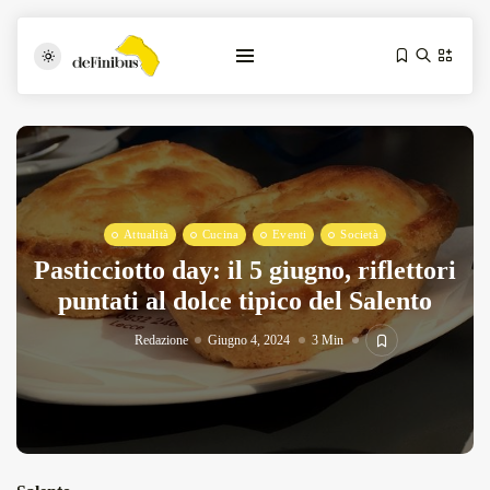
Attualità
Cucina
Eventi
Società
Pasticciotto day: il 5 giugno, riflettori
puntati al dolce tipico del Salento
Iosonouncane A Lecce: Concerto Acustico...
Luglio 17, 2026
13 Min
Redazione
Giugno 4, 2024
3 Min
Tarantarte Al Festival De Fès...
Giugno 4, 2026
15 Min