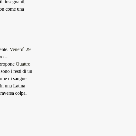
i, insegnanti,
 non come una
ente.
Venerdì 29
po –
propone
Quattro
sono i resti di un
game di sangue.
 in una Latina
traversa colpa,