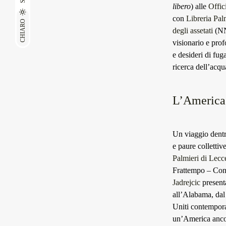
libero
) alle
Offic
con
Libreria Pal
CHIARO
degli assetati
(NN
visionario e pro
e desideri di fug
ricerca dell’acq
L’America 
Un viaggio dentro
e paure collettiv
Palmieri di Lecc
Frattempo – Conve
Jadrejcic
presenta
all’Alabama, dal 
Uniti contempora
un’America ancor