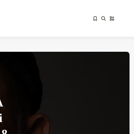
Sorry, you have no bookmarks yet.
Overdrive Fest A Matino: Il...
Maggio 29, 2026
4 Min
A
i
18