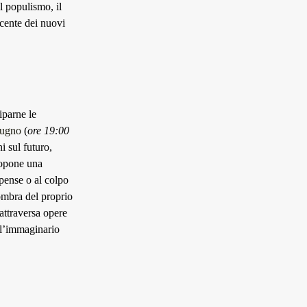
el populismo, il
scente dei nuovi
iparne le
iugno
(
ore 19:00
 sul futuro,
ropone una
spense o al colpo
’ombra del proprio
attraversa opere
ll’immaginario