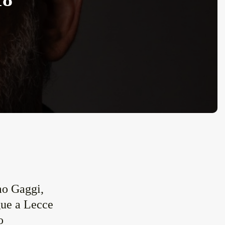
e
mo Gaggi,
gue a Lecce
ro