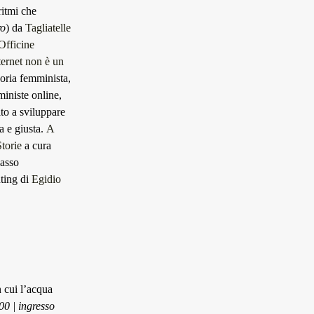
ritmi che
ro
) da
Tagliatelle
Officine
ternet non è un
eoria femminista,
ministe online,
ito a sviluppare
a e giusta.
A
Storie
a cura
basso
nting di
Egidio
 cui l’acqua
00 | ingresso