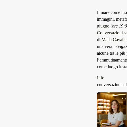
Il mare come luo
immagini, metafor
giugno
(
ore 19:0
Conversazioni su
di
Maila Cavalie
una vera navigaz
alcune tra le più
l’ammutinamento,
come luogo insta
Info
conversazionisulf