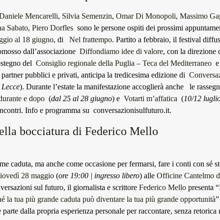
Daniele Mencarelli
,
Silvia Semenzin
,
Omar Di Monopoli
,
Massimo Ga
na Sabato
,
Piero Dorfles
sono le persone ospiti dei prossimi appuntame
ggio al 18 giugno
, di
Nel frattempo
. Partito a febbraio, il festival diffu
romosso dall’associazione
Diffondiamo idee di valore
, con la direzione
sostegno del
Consiglio regionale della Puglia – Teca del Mediterraneo
e 
 partner pubblici e privati, anticipa la tredicesima edizione di
Conversaz
– Lecce
). Durante l’estate la manifestazione accoglierà anche le rasse
durante e dopo
(
dal 25 al 28 giugno
) e
Votarti m’affatica
(
10/12 lugli
incontri. Info e programma su
conversazionisulfuturo.it
.
ella bocciatura di Federico Mello
e caduta, ma anche come occasione per fermarsi, fare i conti con sé stes
iovedì 28 maggio
(
ore 19:00 | ingresso libero
) alle
Officine Cantelmo d
rsazioni sul futuro, il giornalista e scrittore
Federico Mello
presenta “
hé la tua più grande caduta può diventare la tua più grande opportunità
”
e parte dalla propria esperienza personale per raccontare, senza retorica