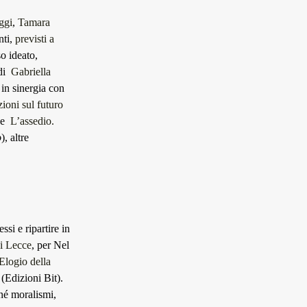
ggi
,
Tamara
nti,
previsti a
so ideato,
 di
Gabriella
in sinergia con
ioni sul futuro
gne
L’assedio.
o
), altre
si e ripartire in
i Lecce
, per Nel
Elogio della
 (Edizioni Bit).
 né moralismi,