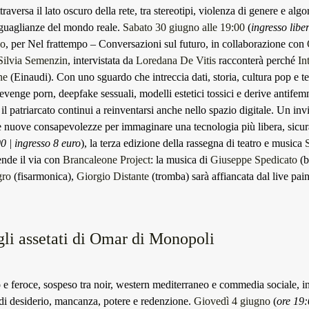
raversa il lato oscuro della rete, tra stereotipi, violenza di genere e algo
uguaglianze del mondo reale.
Sabato 30 giugno alle 19:00
(
ingresso libe
eo
, per Nel frattempo – Conversazioni sul futuro, in collaborazione con
Silvia Semenzin
, intervistata da
Loredana De Vitis
racconterà perché
In
ne
(Einaudi). Con uno sguardo che intreccia dati, storia, cultura pop e t
 revenge porn, deepfake sessuali, modelli estetici tossici e derive antifem
 patriarcato continui a reinventarsi anche nello spazio digitale. Un inv
i e nuove consapevolezze per immaginare una tecnologia più libera, sicur
0 | ingresso 8 euro
), la terza edizione della rassegna di teatro e musica
nde il via con
Brancaleone Project
: la musica di
Giuseppe Spedicato
(
gro
(fisarmonica),
Giorgio Distante
(tromba) sarà affiancata dal live pai
egli assetati di Omar di Monopoli
 e feroce, sospeso tra noir, western mediterraneo e commedia sociale, in
di desiderio, mancanza, potere e redenzione.
Giovedì 4 giugno
(
ore 19: