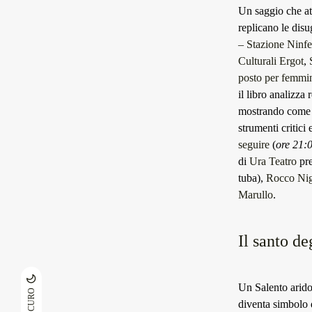
Un saggio che att
replicano le dis
– Stazione Ninf
Culturali Ergot
,
posto per femmi
il libro analizza
mostrando come il
strumenti critic
seguire
(
ore 21:0
di
Ura Teatro
pre
tuba),
Rocco Ni
Marullo
.
Il santo d
Un Salento arido
SCURO
diventa simbolo 