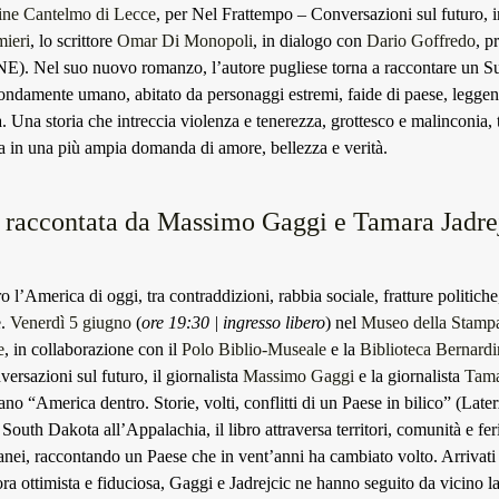
ine Cantelmo di Lecce
, per Nel Frattempo – Conversazioni sul futuro, 
mieri
, lo scrittore
Omar Di Monopoli
, in dialogo con
Dario Goffredo
, p
E). Nel suo nuovo romanzo, l’autore pugliese torna a raccontare un S
fondamente umano, abitato da personaggi estremi, faide di paese, leggen
a. Una storia che intreccia violenza e tenerezza, grottesco e malinconia,
ua in una più ampia domanda di amore, bellezza e verità.
raccontata da Massimo Gaggi e Tamara Jadre
 l’America di oggi, tra contraddizioni, rabbia sociale, fratture politich
e.
Venerdì 5 giugno
(
ore 19:30 | ingresso libero
) nel
Museo della Stampa
e
, in collaborazione con il
Polo Biblio-Museale
e la
Biblioteca Bernardi
rsazioni sul futuro, il giornalista
Massimo Gaggi
e la giornalista
Tam
no “America dentro. Storie, volti, conflitti di un Paese in bilico” (Late
South Dakota all’Appalachia, il libro attraversa territori, comunità e feri
nei, raccontando un Paese che in vent’anni ha cambiato volto. Arrivati
a ottimista e fiduciosa, Gaggi e Jadrejcic ne hanno seguito da vicino l