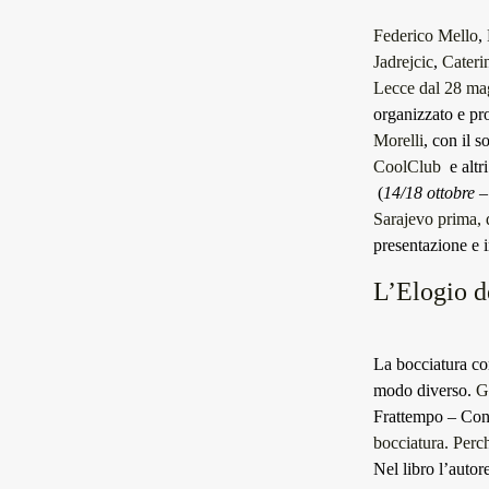
Federico Mello
,
Jadrejcic
,
Cateri
Lecce dal 28 ma
organizzato e p
Morelli
, con il 
CoolClub
e altri
(
14/18 ottobre 
Sarajevo prima, 
presentazione e 
L’Elogio d
La bocciatura com
modo diverso.
G
Frattempo – Conve
bocciatura. Perc
Nel libro l’autor