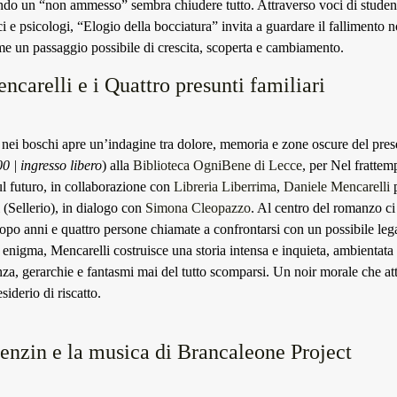
do un “non ammesso” sembra chiudere tutto. Attraverso voci di student
ici e psicologi, “Elogio della bocciatura” invita a guardare il fallimento
e un passaggio possibile di crescita, scoperta e cambiamento.
ncarelli e i Quattro presunti familiari
nei boschi apre un’indagine tra dolore, memoria e zone oscure del pres
0 | ingresso libero
) alla
Biblioteca OgniBene di Lecce
, per Nel frattem
l futuro, in collaborazione con
Libreria Liberrima
,
Daniele Mencarelli
(Sellerio), in dialogo con
Simona Cleopazzo
. Al centro del romanzo ci 
dopo anni e quattro persone chiamate a confrontarsi con un possibile le
 enigma, Mencarelli costruisce una storia intensa e inquieta, ambientata
za, gerarchie e fantasmi mai del tutto scomparsi. Un noir morale che at
siderio di riscatto.
enzin e la musica di Brancaleone Project