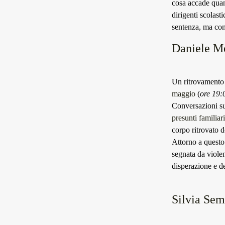
cosa accade quan
dirigenti scolast
sentenza, ma com
Daniele Me
Un ritrovamento 
maggio
(
ore 19:0
Conversazioni su
presunti familiari
corpo ritrovato 
Attorno a questo
segnata da violen
disperazione e de
Silvia Sem