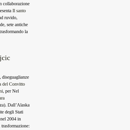
in collaborazione
resenta
Il santo
ud ruvido,
de, sete antiche
 trasformando la
jcic
e, diseguaglianze
 del Convitto
ni
, per Nel
ara
rza). Dall’Alaska
te degli Stati
 nel 2004 in
a trasformazione: