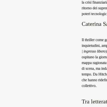
la crisi finanziar
ritorno dei supre
poteri tecnologic
Caterina S
Il thriller come 
inquietudini, am
| ingresso libero
)
ospitano la giorn
mappa ragionata d
di scena, ma inda
tempo. Da Hitchc
che hanno ridefi
collettivo.
Tra letter