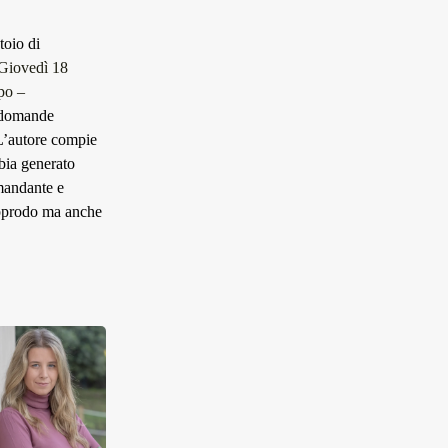
toio di
Giovedì 18
po –
e domande
 L’autore compie
bia generato
omandante e
 approdo ma anche