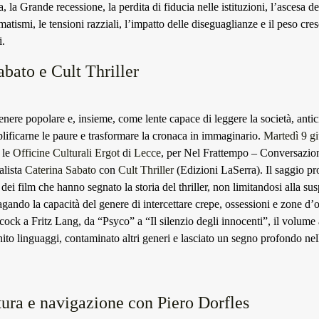
ia, la Grande recessione, la perdita di fiducia nelle istituzioni, l’ascesa d
matismi, le tensioni razziali, l’impatto delle diseguaglianze e il peso cre
i.
abato e Cult Thriller
genere popolare e, insieme, come lente capace di leggere la società, antic
plificarne le paure e trasformare la cronaca in immaginario.
Martedì 9 g
 le
Officine Culturali Ergot
di
Lecce
, per Nel Frattempo – Conversazioni
alista
Caterina Sabato
con
Cult Thriller
(Edizioni LaSerra). Il saggio p
ei film che hanno segnato la storia del thriller, non limitandosi alla su
gando la capacità del genere di intercettare crepe, ossessioni e zone d
ock a Fritz Lang, da “Psyco” a “Il silenzio degli innocenti”, il volume 
nito linguaggi, contaminato altri generi e lasciato un segno profondo ne
atura e navigazione con Piero Dorfles