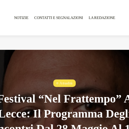
NOTIZIE
CONTATTI E SEGNALAZIONI
LA REDAZIONE
Tarantarte Al Festival De Fès...
Giugno 4, 2026
15 Min
Attualità
Festival “Nel Frattempo” 
Lecce: Il Programma Degl
ncontri Dal 28 Maggio Al 