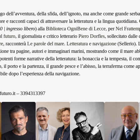
go dell’avventura, della sfida, dell’ignoto, ma anche come grande serba
e e racconti capaci di attraversare la letteratura e la lingua quotidiana.
0 | ingresso libero
) alla
Biblioteca OgniBene di Lecce,
per
Nel Frattem
l futuro
, il giornalista e critico letterario
Piero Dorfles
, sollecitato dall
re
, racconterà
Le parole del mare. Letteratura e navigazione
(Sellerio).
ione tra pagine, autori e immaginari marini, mostrando come il mare ab
 potenti forme narrative della letteratura: la bonaccia e la tempesta, il c
 il porto e la partenza, il grande pesce e l’abisso, la terraferma come
bile dopo l’esperienza della navigazione.
uturo.it
– 3394313397