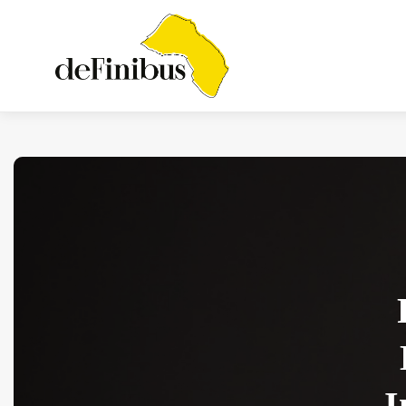
Iosonouncane A Lecce:
Concerto Acustico...
Luglio 17, 2026
13 Min
I