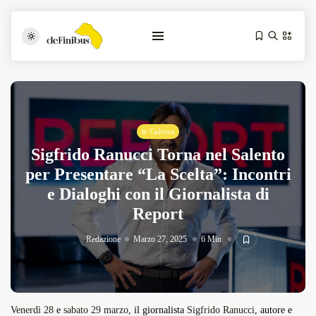
Cultura
Sigfrido Ranucci Torna nel Salento
per Presentare “La Scelta”: Incontri
e Dialoghi con il Giornalista di
Iosonouncane A Lecce: Concerto Acustico...
Report
Luglio 17, 2026
13 Min
Redazione
Marzo 27, 2025
6 Min
Tarantarte Al Festival De Fès...
Giugno 4, 2026
15 Min
Venerdì 28
e
sabato 29 marzo
, il giornalista
Sigfrido Ranucci
, autore e