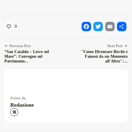
0
Facebook
Twitter
Email
Condiv
Previous Post
Next Post
“San Cataldo – Lecce sul
"Come Diventare Ricchi e
Mare”: Convegno sul
Famosi da un Momento
Patrimonio...
all'Altro":...
Scritto da
Redazione