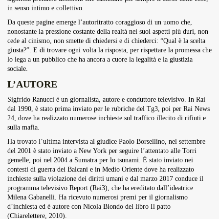
in senso intimo e collettivo.
Da queste pagine emerge l’autoritratto coraggioso di un uomo che,
nonostante la pressione costante della realtà nei suoi aspetti più duri, non
cede al cinismo, non smette di chiedersi e di chiederci: “Qual è la scelta
giusta?”. E di trovare ogni volta la risposta, per rispettare la promessa che
lo lega a un pubblico che ha ancora a cuore la legalità e la giustizia
sociale.
L’AUTORE
Sigfrido Ranucci è un giornalista, autore e conduttore televisivo. In Rai
dal 1990, è stato prima inviato per le rubriche del Tg3, poi per Rai News
24, dove ha realizzato numerose inchieste sul traffico illecito di rifiuti e
sulla mafia.
Ha trovato l’ultima intervista al giudice Paolo Borsellino, nel settembre
del 2001 è stato inviato a New York per seguire l’attentato alle Torri
gemelle, poi nel 2004 a Sumatra per lo tsunami. È stato inviato nei
contesti di guerra dei Balcani e in Medio Oriente dove ha realizzato
inchieste sulla violazione dei diritti umani e dal marzo 2017 conduce il
programma televisivo Report (Rai3), che ha ereditato dall’ideatrice
Milena Gabanelli. Ha ricevuto numerosi premi per il giornalismo
d’inchiesta ed è autore con Nicola Biondo del libro Il patto
(Chiarelettere, 2010).