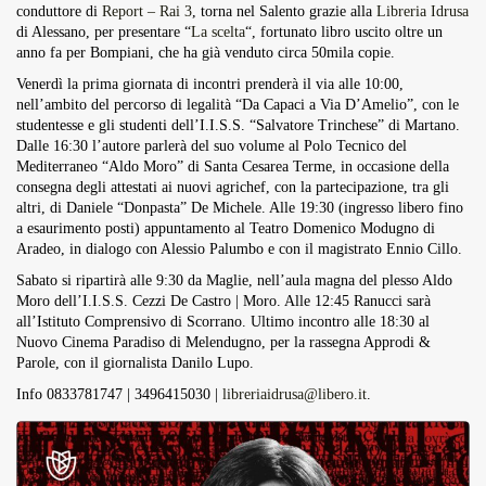
conduttore di
Report – Rai 3
, torna nel Salento grazie alla
Libreria Idrusa
Overdrive Fest A Matino: Il...
di Alessano, per presentare “
La scelta
“, fortunato libro uscito oltre un
Maggio 29, 2026
4 Min
anno fa per Bompiani, che ha già venduto circa 50mila copie.
Venerdì la prima giornata di incontri prenderà il via alle 10:00,
nell’ambito del percorso di legalità “Da Capaci a Via D’Amelio”, con le
studentesse e gli studenti dell’I.I.S.S. “Salvatore Trinchese” di Martano.
Dalle 16:30 l’autore parlerà del suo volume al Polo Tecnico del
Mediterraneo “Aldo Moro” di Santa Cesarea Terme, in occasione della
consegna degli attestati ai nuovi agrichef, con la partecipazione, tra gli
altri, di Daniele “Donpasta” De Michele. Alle 19:30 (ingresso libero fino
a esaurimento posti) appuntamento al Teatro Domenico Modugno di
Aradeo, in dialogo con Alessio Palumbo e con il magistrato Ennio Cillo.
Sabato si ripartirà alle 9:30 da Maglie, nell’aula magna del plesso Aldo
Moro dell’I.I.S.S. Cezzi De Castro | Moro. Alle 12:45 Ranucci sarà
all’Istituto Comprensivo di Scorrano. Ultimo incontro alle 18:30 al
Nuovo Cinema Paradiso di Melendugno, per la rassegna Approdi &
Parole, con il giornalista Danilo Lupo.
Info 0833781747 | 3496415030 |
libreriaidrusa@libero.it
.