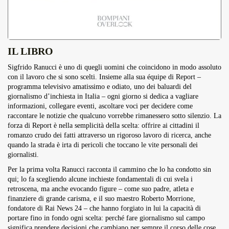
IL LIBRO
Sigfrido Ranucci è uno di quegli uomini che coincidono in modo assoluto
con il lavoro che si sono scelti. Insieme alla sua équipe di Report –
programma televisivo amatissimo e odiato, uno dei baluardi del
giornalismo d’inchiesta in Italia – ogni giorno si dedica a vagliare
informazioni, collegare eventi, ascoltare voci per decidere come
raccontare le notizie che qualcuno vorrebbe rimanessero sotto silenzio. La
forza di Report è nella semplicità della scelta: offrire ai cittadini il
romanzo crudo dei fatti attraverso un rigoroso lavoro di ricerca, anche
quando la strada è irta di pericoli che toccano le vite personali dei
giornalisti.
Per la prima volta Ranucci racconta il cammino che lo ha condotto sin
qui; lo fa scegliendo alcune inchieste fondamentali di cui svela i
retroscena, ma anche evocando figure – come suo padre, atleta e
finanziere di grande carisma, e il suo maestro Roberto Morrione,
fondatore di Rai News 24 – che hanno forgiato in lui la capacità di
portare fino in fondo ogni scelta: perché fare giornalismo sul campo
significa prendere decisioni che cambiano per sempre il corso delle cose,