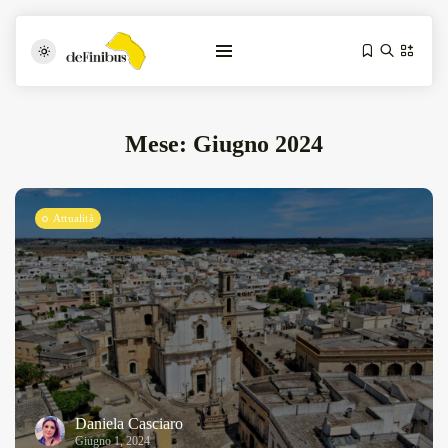
Mese:
Giugno 2024
Attualità
Iosonouncane A Lecce: Concerto Acustico...
Luglio 17, 2026
13 Min
Tarantarte Al Festival De Fès...
Giugno 4, 2026
15 Min
Daniela Casciaro
Giugno 1, 2024