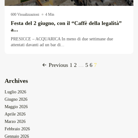
Overdrive Fest A Matino: Il...
Maggio 29, 2026
4 Min
600 Visualizzazioni
4 Min
Festa del 2 giugno, con il “Caffè della legalità”
a...
PRESICCE – ACQUARICA In meno di due settimane due
attentati davanti ad un bar di...
Previous
1
2
…
5
6
7
Archives
Luglio 2026
Giugno 2026
Maggio 2026
Aprile 2026
Marzo 2026
Febbraio 2026
Gennaio 2026