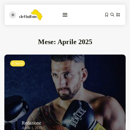
Mese:
Aprile 2025
Sport
Iosonouncane A Lecce: Concerto Acustico...
Luglio 17, 2026
13 Min
Tarantarte Al Festival De Fès...
Giugno 4, 2026
15 Min
Redazione
Aprile 1, 2025