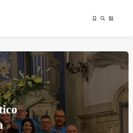
Sorry, you have no bookmarks yet.
Overdrive Fest A Matino: Il...
Maggio 29, 2026
4 Min
tico
a