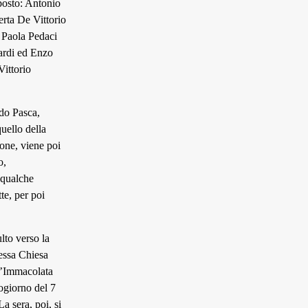
posto: Antonio
erta De Vittorio
, Paola Pedaci
ardi ed Enzo
Vittorio
ndo Pasca,
uello della
one, viene poi
o,
 qualche
te, per poi
ulto verso la
tessa Chiesa
l’Immacolata
ogiorno del 7
a sera, poi, si