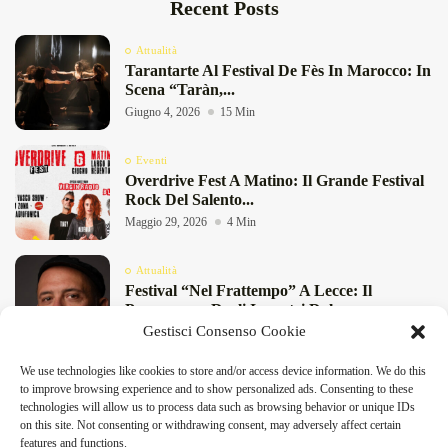
Recent Posts
Attualità
Tarantarte Al Festival De Fès In Marocco: In
Scena “Taràn,...
Giugno 4, 2026
15 Min
Eventi
Overdrive Fest A Matino: Il Grande Festival
Rock Del Salento...
Maggio 29, 2026
4 Min
Attualità
Festival “Nel Frattempo” A Lecce: Il
Programma Degli Incontri Dal...
Gestisci Consenso Cookie
Maggio 27, 2026
11 Min
We use technologies like cookies to store and/or access device information. We do this
Attualità
to improve browsing experience and to show personalized ads. Consenting to these
Birre Di Primavera 2026 A San Foca: Birra
technologies will allow us to process data such as browsing behavior or unique IDs
Artigianale E...
on this site. Not consenting or withdrawing consent, may adversely affect certain
Maggio 8, 2026
4 Min
features and functions.
DeFinibus 2026 © All rights reserved | Magazine Online