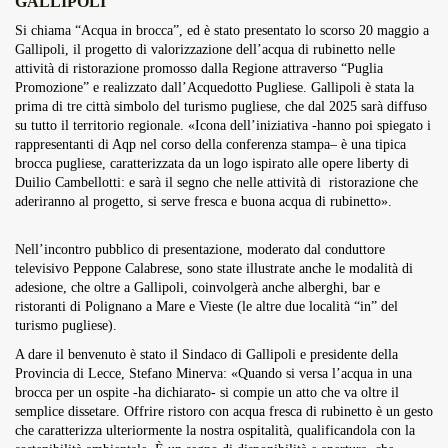
GALLIPOLI
Overdrive Fest A Matino: Il...
Si chiama “Acqua in brocca”, ed è stato presentato lo scorso 20 maggio a
Maggio 29, 2026
4 Min
Gallipoli, il progetto di valorizzazione dell’acqua di rubinetto nelle
attività di ristorazione promosso dalla Regione attraverso “Puglia
Promozione” e realizzato dall’Acquedotto Pugliese. Gallipoli è stata la
prima di tre città simbolo del turismo pugliese, che dal 2025 sarà diffuso
su tutto il territorio regionale. «Icona dell’iniziativa -hanno poi spiegato i
rappresentanti di Aqp nel corso della conferenza stampa– è una tipica
brocca pugliese, caratterizzata da un logo ispirato alle opere liberty di
Duilio Cambellotti: e sarà il segno che nelle attività di ristorazione che
aderiranno al progetto, si serve fresca e buona acqua di rubinetto».
Nell’incontro pubblico di presentazione, moderato dal conduttore
televisivo Peppone Calabrese, sono state illustrate anche le modalità di
adesione, che oltre a Gallipoli, coinvolgerà anche alberghi, bar e
ristoranti di Polignano a Mare e Vieste (le altre due località “in” del
turismo pugliese).
A dare il benvenuto è stato il Sindaco di Gallipoli e presidente della
Provincia di Lecce, Stefano Minerva: «Quando si versa l’acqua in una
brocca per un ospite -ha dichiarato- si compie un atto che va oltre il
semplice dissetare. Offrire ristoro con acqua fresca di rubinetto è un gesto
che caratterizza ulteriormente la nostra ospitalità, qualificandola con la