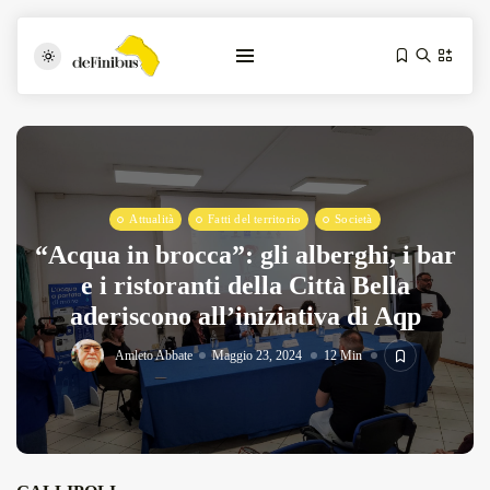
Attualità
Fatti del territorio
Società
“Acqua in brocca”: gli alberghi, i bar
e i ristoranti della Città Bella
aderiscono all’iniziativa di Aqp
Iosonouncane A Lecce: Concerto Acustico...
Luglio 17, 2026
13 Min
Amleto Abbate
Maggio 23, 2024
12 Min
Tarantarte Al Festival De Fès...
Giugno 4, 2026
15 Min