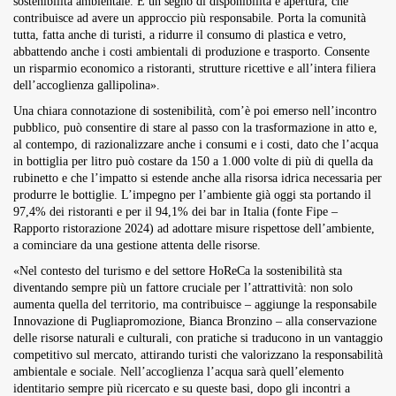
sostenibilità ambientale. È un segno di disponibilità e apertura, che
contribuisce ad avere un approccio più responsabile. Porta la comunità
tutta, fatta anche di turisti, a ridurre il consumo di plastica e vetro,
abbattendo anche i costi ambientali di produzione e trasporto. Consente
un risparmio economico a ristoranti, strutture ricettive e all’intera filiera
dell’accoglienza gallipolina».
Una chiara connotazione di sostenibilità, com’è poi emerso nell’incontro
pubblico, può consentire di stare al passo con la trasformazione in atto e,
al contempo, di razionalizzare anche i consumi e i costi, dato che l’acqua
in bottiglia per litro può costare da 150 a 1.000 volte di più di quella da
rubinetto e che l’impatto si estende anche alla risorsa idrica necessaria per
produrre le bottiglie. L’impegno per l’ambiente già oggi sta portando il
97,4% dei ristoranti e per il 94,1% dei bar in Italia (fonte Fipe –
Rapporto ristorazione 2024) ad adottare misure rispettose dell’ambiente,
a cominciare da una gestione attenta delle risorse.
«Nel contesto del turismo e del settore HoReCa la sostenibilità sta
diventando sempre più un fattore cruciale per l’attrattività: non solo
aumenta quella del territorio, ma contribuisce – aggiunge la responsabile
Innovazione di Pugliapromozione, Bianca Bronzino – alla conservazione
delle risorse naturali e culturali, con pratiche si traducono in un vantaggio
competitivo sul mercato, attirando turisti che valorizzano la responsabilità
ambientale e sociale. Nell’accoglienza l’acqua sarà quell’elemento
identitario sempre più ricercato e su queste basi, dopo gli incontri a