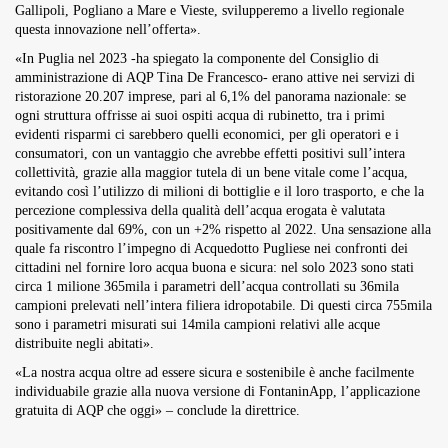
Gallipoli, Pogliano a Mare e Vieste, svilupperemo a livello regionale
questa innovazione nell’offerta».
«In Puglia nel 2023 -ha spiegato la componente del Consiglio di
amministrazione di AQP Tina De Francesco- erano attive nei servizi di
ristorazione 20.207 imprese, pari al 6,1% del panorama nazionale: se
ogni struttura offrisse ai suoi ospiti acqua di rubinetto, tra i primi
evidenti risparmi ci sarebbero quelli economici, per gli operatori e i
consumatori, con un vantaggio che avrebbe effetti positivi sull’intera
collettività, grazie alla maggior tutela di un bene vitale come l’acqua,
evitando così l’utilizzo di milioni di bottiglie e il loro trasporto, e che la
percezione complessiva della qualità dell’acqua erogata è valutata
positivamente dal 69%, con un +2% rispetto al 2022. Una sensazione alla
quale fa riscontro l’impegno di Acquedotto Pugliese nei confronti dei
cittadini nel fornire loro acqua buona e sicura: nel solo 2023 sono stati
circa 1 milione 365mila i parametri dell’acqua controllati su 36mila
campioni prelevati nell’intera filiera idropotabile. Di questi circa 755mila
sono i parametri misurati sui 14mila campioni relativi alle acque
distribuite negli abitati».
«La nostra acqua oltre ad essere sicura e sostenibile è anche facilmente
individuabile grazie alla nuova versione di FontaninApp, l’applicazione
gratuita di AQP che oggi» – conclude la direttrice.