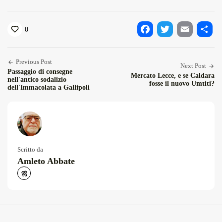
0
Facebook
Twitter
Email
Condiv
Previous Post
Next Post
Passaggio di consegne
Mercato Lecce, e se Caldara
nell'antico sodalizio
fosse il nuovo Umtiti?
dell'Immacolata a Gallipoli
Scritto da
Amleto Abbate