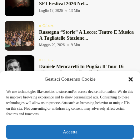
SEI Festival 2026 Nel...
Luglio 17, 2026
13 Min
Cultura
Rassegna “Storie” A Lecce: Teatro E Musica
A Tagliatelle Stazione...
Maggio 29, 2026
9 Min
Cultura
Daniele Mencarelli In Puglia: Il Tour Di
“Quattro Presunti Familiari”...
Gestisci Consenso Cookie
Maggio 27, 2026
8 Min
We use technologies like cookies to store and/or access device information. We do this
Cultura
to improve browsing experience and to show personalized ads. Consenting to these
“Pensieri Divergenti” A Lecce: Nabil Bey
technologies will allow us to process data such as browsing behavior or unique IDs
Chiude La Stagione Di...
on this site. Not consenting or withdrawing consent, may adversely affect certain
Maggio 23, 2026
4 Min
features and functions.
DeFinibus 2026 © All rights reserved | Magazine Online
Accetta
Facebook
X
Instagram
Linkedin