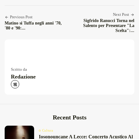
Facebook
Twitter
Email
Condiv
Next Post
Previous Post
Sigfrido Ranucci Torna nel
Matino si Tuffa negli anni '70,
Salento per Presentare "La
'80 e '90:...
Scelta":...
Scritto da
Redazione
Recent Posts
Cultura
Iosonouncane A Lecce: Concerto Acustico Al