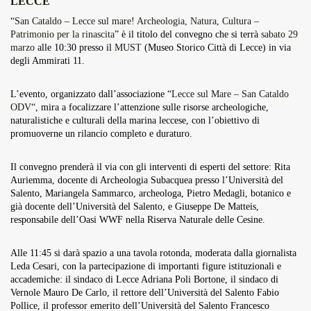
LECCE
Overdrive Fest A Matino: Il...
“
San Cataldo – Lecce sul mare! Archeologia, Natura, Cultura –
Maggio 29, 2026
4 Min
Patrimonio per la rinascita
” è il titolo del convegno che si terrà
sabato 29
marzo
alle 10:30 presso il
MUST
(Museo Storico Città di Lecce) in via
degli Ammirati 11.
L’evento, organizzato dall’associazione “
Lecce sul Mare – San Cataldo
ODV
“, mira a focalizzare l’attenzione sulle risorse archeologiche,
naturalistiche e culturali della marina leccese, con l’obiettivo di
promuoverne un rilancio completo e duraturo.
Il convegno prenderà il via con gli interventi di esperti del settore: Rita
Auriemma, docente di Archeologia Subacquea presso l’Università del
Salento, Mariangela Sammarco, archeologa, Pietro Medagli, botanico e
già docente dell’Università del Salento, e Giuseppe De Matteis,
responsabile dell’Oasi WWF nella Riserva Naturale delle Cesine.
Alle 11:45 si darà spazio a una tavola rotonda, moderata dalla giornalista
Leda Cesari, con la partecipazione di importanti figure istituzionali e
accademiche: il sindaco di Lecce Adriana Poli Bortone, il sindaco di
Vernole Mauro De Carlo, il rettore dell’Università del Salento Fabio
Pollice, il professor emerito dell’Università del Salento Francesco