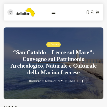
Cultura
“San Cataldo – Lecce sul Mare”:
Convegno sul Patrimonio
Archeologico, Naturale e Culturale
Iosonouncane A Lecce: Concerto Acustico...
della Marina Leccese
Luglio 17, 2026
13 Min
Redazione
Marzo 27, 2025
3 Min
Tarantarte Al Festival De Fès...
Giugno 4, 2026
15 Min