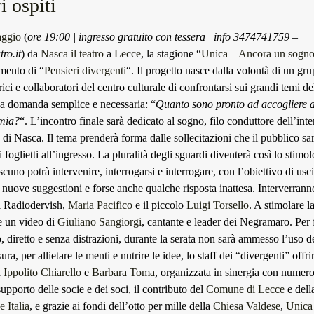
i ospiti
ggio
(
ore 19:00 | ingresso gratuito con tessera | info 3474741759 –
ro.it
) da
Nasca il teatro
a
Lecce
, la stagione “
Unica – Ancora un sogn
mento di “
Pensieri divergenti
“. Il progetto nasce dalla volontà di un gr
rici e collaboratori del centro culturale di confrontarsi sui grandi temi d
 domanda semplice e necessaria: “
Quanto sono pronto ad accogliere a
 mia?
“. L’incontro finale sarà dedicato al sogno, filo conduttore dell’inte
i Nasca. Il tema prenderà forma dalle sollecitazioni che il pubblico sar
 foglietti all’ingresso. La pluralità degli sguardi diventerà così lo stimol
ascuno potrà intervenire, interrogarsi e interrogare, con l’obiettivo di usc
uove suggestioni e forse anche qualche risposta inattesa. Interverran
i Radiodervish,
Maria Pacifico
e il piccolo
Luigi Torsello
. A stimolare l
e un video di
Giuliano Sangiorgi
, cantante e leader dei Negramaro. Per 
, diretto e senza distrazioni, durante la serata non sarà ammesso l’uso de
sura, per allietare le menti e nutrire le idee, lo staff dei “divergenti” offr
a
Ippolito Chiarello
e
Barbara Toma
, organizzata in sinergia con numero
 supporto delle socie e dei soci, il contributo del
Comune di Lecce
e dell
 Italia
, e grazie ai fondi dell’otto per mille della
Chiesa Valdese
,
Unica