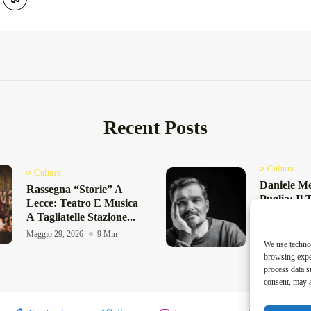
Recent Posts
Cultura
Cultura
Daniele Me
Rassegna “Storie” A
Puglia: Il 
Lecce: Teatro E Musica
“Quattro P
A Tagliatelle Stazione...
Familiari”.
Maggio 29, 2026
9 Min
Maggio 27, 20
We use technol
browsing exper
process data s
consent, may a