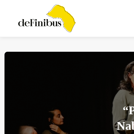
Iosonouncane A Lecce:
Concerto Acustico...
Luglio 17, 2026
13 Min
“P
Nab