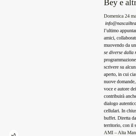
Bey e altr
Domenica 24 ma
info@nascailteat
l’ultimo appunta
amici, collaborat
muovendo da una
se diverse dalla
programmazione d
scrivere su alcuni
aperto, in cui ci
nuove domande, n
voce e autore de
contribuirà anch
dialogo autentico
cellulari. In chiu
buffet. Diretta d
territorio, con il
AMI – Alta Mane