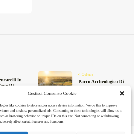
Cultura
ncarelli In
Parco Archeologico Di
Tour Di
Rudiae: Archeologia E
resunti
Gestisci Consenso Cookie
Teatro Nel Weekend A...
..
Maggio 22, 2026
6 Min
26
8 Min
ogies like cookies to store and/or access device information. We do this to improve
ience and to show personalized ads. Consenting to these technologies will allow us to
uch as browsing behavior or unique IDs on this site. Not consenting or withdrawing
dversely affect certain features and functions.