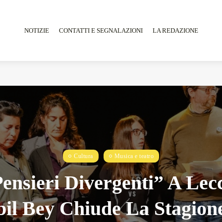
NOTIZIE
CONTATTI E SEGNALAZIONI
LA REDAZIONE
Tarantarte Al Festival De Fès...
Giugno 4, 2026
15 Min
Cultura
Musica e teatro
ensieri Divergenti” A Lec
il Bey Chiude La Stagion