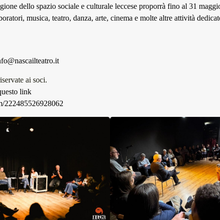
agione dello spazio sociale e culturale leccese proporrà fino al 31 magg
ratori, musica, teatro, danza, arte, cinema e molte altre attività dedicat
nfo@nascailteatro.it
iservate ai soci.
uesto link
om/222485526928062