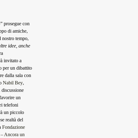
o
” prosegue con
uppo di amiche,
el nostro tempo,
ltre idee, anche
ra
à invitato a
o per un dibattito
ire dalla sala con
no
Nabil Bey
,
a discussione
favorire un
i telefoni
irà un piccolo
se realtà del
a
Fondazione
 – Ancora un