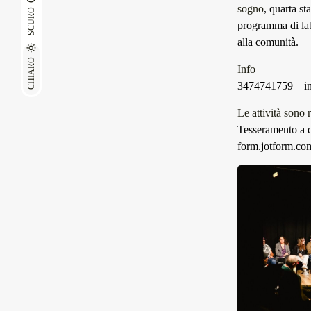
sogno
, quarta st
SCURO
programma di labo
alla comunità.
CHIARO
Info
3474741759 –
i
Le attività sono r
Tesseramento a q
form.jotform.c