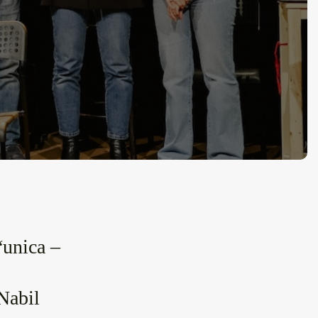
“unica –
Nabil