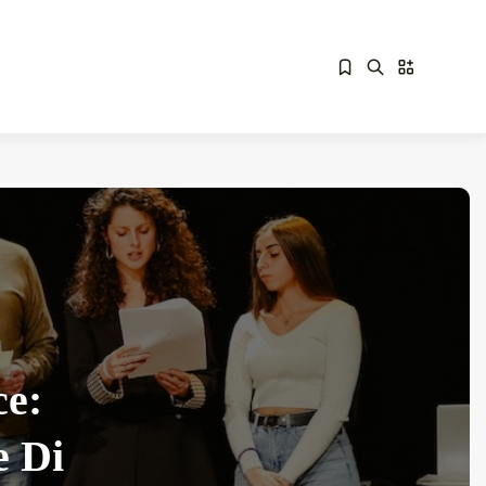
Sorry, you have no bookmarks yet.
Overdrive Fest A Matino: Il...
Maggio 29, 2026
4 Min
ce:
e Di