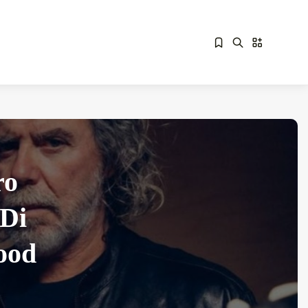
Sorry, you have no bookmarks yet.
Overdrive Fest A Matino: Il...
ro
Maggio 29, 2026
4 Min
 Di
ood