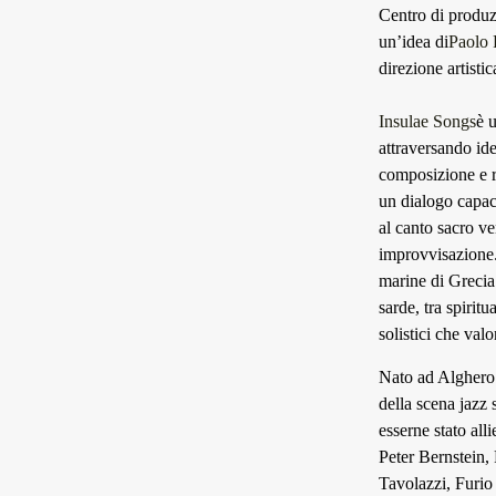
Centro di produzi
un’idea di
Paolo 
direzione artistic
Insulae Songs
è 
attraversando id
composizione e ri
un dialogo capace
al canto sacro ve
improvvisazione. 
marine di Grecia
sarde, tra spiritu
solistici che val
Nato ad Alghero n
della scena jazz 
esserne stato all
Peter Bernstein,
Tavolazzi, Furio