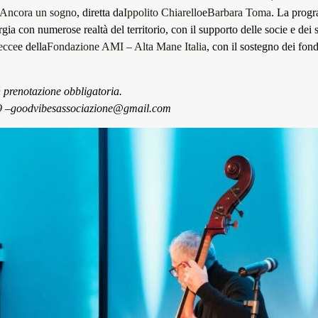
 Ancora un sogno
, diretta da
Ippolito Chiarello
e
Barbara Toma
. La prog
rgia con numerose realtà del territorio, con il supporto delle socie e dei s
ecce
e della
Fondazione AMI – Alta Mane Italia
, con il sostegno dei fond
n prenotazione obbligatoria.
9 –
goodvibesassociazione@gmail.com