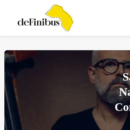
Iosonouncane A Lecce:
S
Concerto Acustico...
Luglio 17, 2026
13 Min
Na
Co