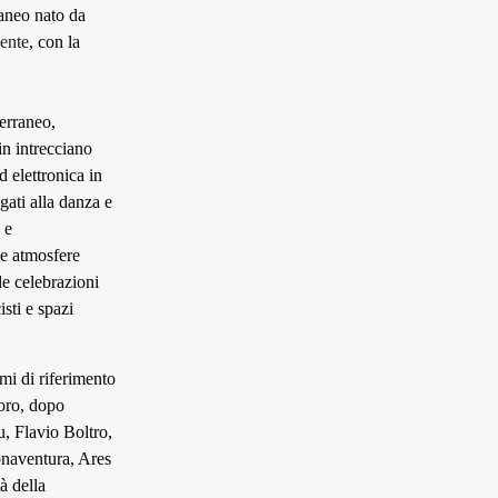
raneo nato da
ente
, con la
erraneo,
n intrecciano
d elettronica in
gati alla danza e
 e
le atmosfere
le celebrazioni
isti e spazi
omi di riferimento
uoro, dopo
u, Flavio Boltro,
onaventura, Ares
à della