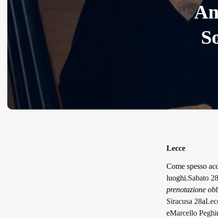
Am
S
Lecce
Come spesso acca
luoghi.
Sabato 28
prenotazione ob
Siracusa 28
a
Lec
e
Marcello Peghi