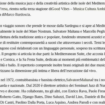
one della musica jazz e della creatività artistica delle isole del Mediter
Fresu
, rientra nella terza stagione di
Good Vibes – Musica Cultura Ambi
a di
Marco Bardoscia
.
un viaggio sonoro che prende le mosse dalla Sardegna e si apre al Medit
ealmente le isole del Mare Nostrum. Salvatore Maltana e Marcello Peghi
lettura della tradizione antica e popolare, fondendo strumenti acustici e
 di restituire contemporaneità a suoni che attraversano i secoli. Temi le
ngono così rielaborati con un linguaggio personale, sospeso tra scrittura
Il progetto si articola in due parti: la Mediterranean Suite, che accosta 
 e Corsica, e la Sa Festa Suite, dedicata ai momenti più emblematici del
alità e ballo. Il repertorio comprende inoltre brani originali dei due music
orizzano la dimensione più intima e libera dell’esecuzione dal vivo.
el 1972, contrabbassista e bassista elettrico,
Salvatore
Maltana
è tra i n
sarda e nazionale. Dal 2020 è direttore artistico dei Seminari Jazz di N
ievo e docente. Ha collaborato, tra gli altri, con Enrico Rava, Paolo Fres
 Roberto Gatto, Django Bates, Dino Saluzzi, David Linx, Daniele di B
 Di Castri, Paolino Dalla Porta, Luca Aquino, Andrea Parodi e con realt