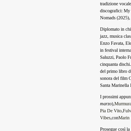
tradizione vocale
discografici: My 
Nomads (2025), 
Diplomato in chi
jazz, musica clas
Enzo Favata, Ele
in festival inter
Saluzzi, Paolo F
cinquanta dischi.
del primo libro 
sonora del film 
Santa Marinella 
I prossimi appun
marzo
),
Murmura
Pia De Vito
,
Fulv
Vibes
,con
Marin
Prosegue così la 