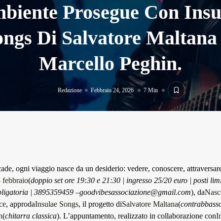
biente Prosegue Con Insu
ongs Di Salvatore Maltana
Marcello Peghin.
Redazione
Febbraio 24, 2026
7 Min
de, ogni viaggio nasce da un desiderio: vedere, conoscere, attraversare 
 febbraio
(
doppio set ore 19:30 e 21:30 | ingresso 25/20 euro | posti limi
bligatoria | 3895359459 –
goodvibesassociazione@gmail.com
), da
Nasca
ce
, approda
Insulae Songs
, il progetto di
Salvatore Maltana
(
contrabbasso
n
(
chitarra classica
). L’appuntamento, realizzato in collaborazione con
I