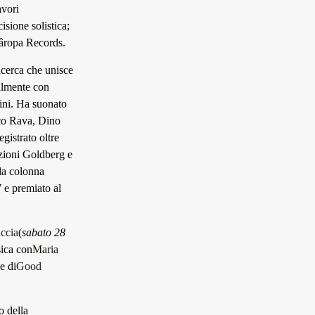
avori
isione solistica;
âropa Records.
icerca che unisce
bilmente con
ini. Ha suonato
rico Rava, Dino
gistrato oltre
iazioni Goldberg e
la colonna
 e premiato al
ccia
(
sabato 28
sica con
Maria
e di
Good
no della