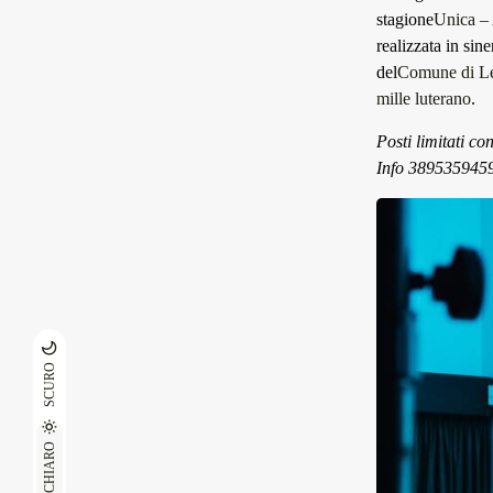
stagione
Unica –
realizzata in sine
del
Comune di L
mille luterano
.
Posti limitati co
Info 389535945
SCURO
CHIARO