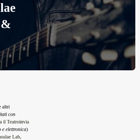
lae
 &
altri
tati con
 il Teatro
in
via
 e elettronica
)
nsulae Lab
,