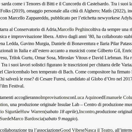
 sarda come i Tenores di Bitti e il Cuncordu di Castelsardo. Tra i suoi l
Folks (2019), omaggio personale alla città di Alghero; Matís (2022), inc
con Marcello Zappareddu, pubblicato per l’etichetta newyorkese Adyh
tarra al Conservatorio di Adria,
Marcello Peghin
coltiva da sempre una r
sica e improvvisazione libera. Attivo dagli anni ’80, ha collaborato sta
na Ledda, Gavino Murgia, Daniele di Bonaventura e Ilaria Pilar Patass
nazionali in Italia e all’estero accanto a musicisti come Gilberto Gil, En
resu, Trilok Gurtu, Omar Sosa, Miroslav Vitous e David Liebman. Ha re
 Tra i suoi lavori solistici figurano le trascrizioni per chitarra delle Var
del Clavicembalo ben temperato di Bach. Come compositore ha firmato 
Chi salverà le rose? di Cesare Furesi, candidato al Globo d’Oro nel 2017
Film Festival.
tamenti accoglieranno
Improvisations
con
Luca Aquino
ed
Emanuele Colu
tion
, una produzione originale Insulae Lab – Centro di produzione mu
io Sigurtà
e
Huw Warren
(
sabato 18 aprile
),
Incontro
,produzione original
 Sued
e
Marco Bardoscia
(
sabato 9 maggio
).
collaborazione tra l’associazione
Good Vibes
e
Nasca il Teatro
, all’inter