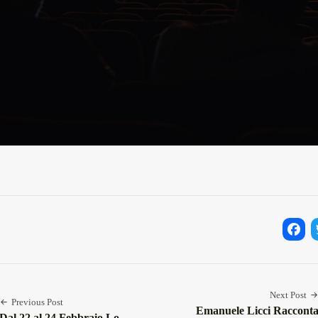
Facebo
Twi
Next Post
Previous Post
Emanuele Licci Raccont
Dal 22 al 24 Febbraio Lo