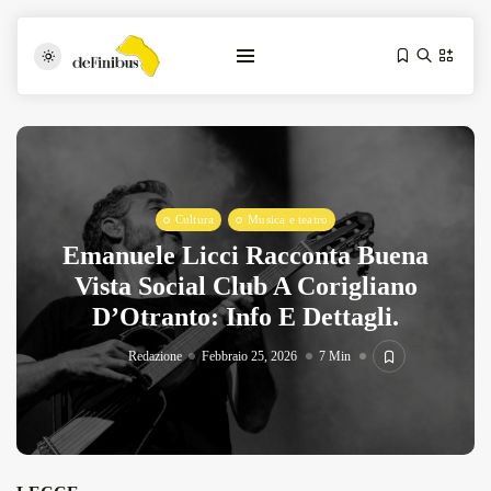
Cultura
Musica e teatro
Emanuele Licci Racconta Buena
Vista Social Club A Corigliano
D’Otranto: Info E Dettagli.
Iosonouncane A Lecce: Concerto Acustico...
Luglio 17, 2026
13 Min
Redazione
Febbraio 25, 2026
7 Min
Tarantarte Al Festival De Fès...
Giugno 4, 2026
15 Min