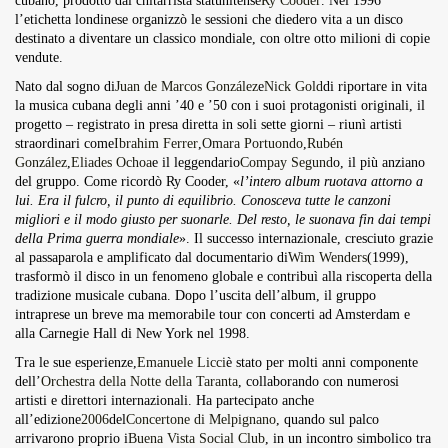
cubano, prodotto dal chitarrista statunitense
Ry Cooder
. Nel 1996
l’etichetta londinese organizzò le sessioni che diedero vita a un disco
destinato a diventare un classico mondiale, con oltre otto milioni di copie
vendute.
Nato dal sogno di
Juan de Marcos González
e
Nick Gold
di riportare in vita
la musica cubana degli anni ’40 e ’50 con i suoi protagonisti originali, il
progetto – registrato in presa diretta in soli sette giorni – riunì artisti
straordinari come
Ibrahim Ferrer
,
Omara Portuondo
,
Rubén
González
,
Eliades Ochoa
e il leggendario
Compay Segund
o, il più anziano
del gruppo. Come ricordò Ry Cooder, «
l’intero album ruotava attorno a
lui. Era il fulcro, il punto di equilibrio. Conosceva tutte le canzoni
migliori e il modo giusto per suonarle. Del resto, le suonava fin dai tempi
della Prima guerra mondiale
». Il successo internazionale, cresciuto grazie
al passaparola e amplificato dal documentario di
Wim Wenders
(1999),
trasformò il disco in un fenomeno globale e contribuì alla riscoperta della
tradizione musicale cubana. Dopo l’uscita dell’album, il gruppo
intraprese un breve ma memorabile tour con concerti ad Amsterdam e
alla Carnegie Hall di New York nel 1998.
Tra le sue esperienze,
Emanuele Licci
è stato per molti anni componente
dell’
Orchestra della Notte della Taranta
, collaborando con numerosi
artisti e direttori internazionali. Ha partecipato anche
all’edizione
2006
del
Concertone di Melpignano
, quando sul palco
arrivarono proprio i
Buena Vista Social Club
, in un incontro simbolico tra