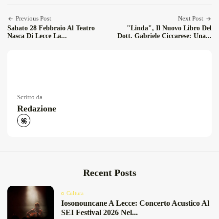
Facebook
Twitter
Email
Condiv
Previous Post
Next Post
Sabato 28 Febbraio Al Teatro
"Linda", Il Nuovo Libro Del
Nasca Di Lecce La...
Dott. Gabriele Ciccarese: Una...
Scritto da
Redazione
Recent Posts
Cultura
Iosonouncane A Lecce: Concerto Acustico Al
SEI Festival 2026 Nel...