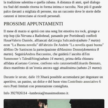
la tradizione salentina e quella cubana. A distanza di anni, quel dialogo
tra Sud del mondo ritorna in forma intima e raccolta. Non più il grande
palco davanti a migliaia di persone, ma un racconto dove le storie delle
canzoni si intrecciano ai ricordi personali.
PROSSIMI APPUNTAMENTI
Il mese di marzo si aprirà con una song list emotiva tra rock, grunge e
trip hop (da Nirvana a Radiohead, passando per Portishead) con
Redi
Hasa
e
Valerio Daniele
, affiancati da
Giorgia Salicandro
(
sabato 7 marzo
)
econ “
La Buona novella
” di
Fabrizio De André
e “
La novella quasi buona
”
di
Mino De Santis
con la partecipazione di
Massimo Donno
(
domenica 8
marzo
). Seguirà
Andrea Baccassino
, che guiderà l’ascolto di
Ten
Summoner’s Tales
di
Sting
(
sabato 14 marzo
), prima della chiusura
affidata a
Gaetano Cortese
, con
Sono solo canzonette
di
Edoardo Bennato
,
disco manifesto di un’ironia ancora oggi attualissima (
sabato 21 marzo
).
Durante le serate, dalle 19:30
sarà possibile accomodarsi per degustare un
aperitivo, un panino, un dolce e del buon vino.
Contributo associativo 6
euro.
Posti limitati con prenotazione consigliata.
Info 3927026114 –
lumbroia@massimodonno.it
.