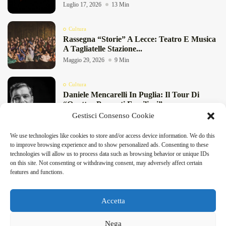
Luglio 17, 2026
13 Min
Cultura
Rassegna “Storie” A Lecce: Teatro E Musica
A Tagliatelle Stazione...
Maggio 29, 2026
9 Min
Cultura
Daniele Mencarelli In Puglia: Il Tour Di
“Quattro Presunti Familiari”...
Gestisci Consenso Cookie
Maggio 27, 2026
8 Min
We use technologies like cookies to store and/or access device information. We do this
Cultura
to improve browsing experience and to show personalized ads. Consenting to these
“Pensieri Divergenti” A Lecce: Nabil Bey
DeFinibus 2026 © All rights reserved | Magazine Online
technologies will allow us to process data such as browsing behavior or unique IDs
Chiude La Stagione Di...
on this site. Not consenting or withdrawing consent, may adversely affect certain
Maggio 23, 2026
4 Min
features and functions.
Accetta
Facebook
X
Instagram
Linkedin
Nega