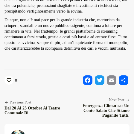
che tra polemiche, promozioni sbagliate e investimenti rischiosi sta
precipitando vertiginosamente verso la rovina.
Dunque, non c’è mai pace per la grande industria che, martoriata da
scioperi, scandali e un nuovo pubblico esigente, continua a lottare per
rimanere in vita. Nel frattempo, le grandi piattaforme di streaming
continuano a farsi strada, grazie a costi più bassi e ad entrate fisse. Tutto
questo le avvicina, sempre di più, ad un’inquietante forma di monopolio,
che caratterizzerebbe la scomparsa definitiva dei cari e vecchi multisala.
0
Facebook
Twitter
Email
Condiv
Next Post
Previous Post
Emergenza Climatica: Un
Dal 20 Al 23 Ottobre Al Teatro
Conto Salato Che Stiamo
Comunale Di...
Pagando Tutti.