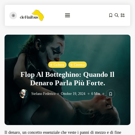
Cultura
Cinema
Flop Al Botteghino: Quando Il
Denaro Parla Più Forte.
Iosonouncane A Lecce: Concerto Acustico...
Luglio 17, 2026
13 Min
Stefano Federico
Ottobre 19, 2024
6 Min
Tarantarte Al Festival De Fès...
Giugno 4, 2026
15 Min
Il denaro, un concetto essenziale che veste i panni di mezzo e di fine