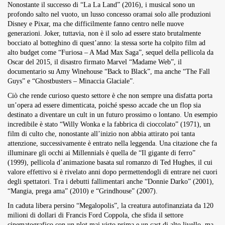
Nonostante il successo di “La La Land” (2016), i musical sono un
profondo salto nel vuoto, un lusso concesso oramai solo alle produzioni
Disney e Pixar, ma che difficilmente fanno centro nelle nuove
generazioni. Joker, tuttavia, non è il solo ad essere stato brutalmente
bocciato al botteghino di quest’anno: la stessa sorte ha colpito film ad
alto budget come “Furiosa – A Mad Max Saga”, sequel della pellicola da
Oscar del 2015, il disastro firmato Marvel “Madame Web”, il
documentario su Amy Winehouse “Back to Black”, ma anche “The Fall
Guys” e “Ghostbusters – Minaccia Glaciale”.
Ciò che rende curioso questo settore è che non sempre una disfatta porta
un’opera ad essere dimenticata, poiché spesso accade che un flop sia
destinato a diventare un cult in un futuro prossimo o lontano. Un esempio
incredibile è stato “Willy Wonka e la fabbrica di cioccolato” (1971), un
film di culto che, nonostante all’inizio non abbia attirato poi tanta
attenzione, successivamente è entrato nella leggenda. Una citazione che fa
illuminare gli occhi ai Millennials è quella de “Il gigante di ferro”
(1999), pellicola d’animazione basata sul romanzo di Ted Hughes, il cui
valore effettivo si è rivelato anni dopo permettendogli di entrare nei cuori
degli spettatori. Tra i debutti fallimentari anche “Donnie Darko” (2001),
“Mangia, prega ama” (2010) e “Grindhouse” (2007).
In caduta libera persino “Megalopolis”, la creatura autofinanziata da 120
milioni di dollari di Francis Ford Coppola, che sfida il settore
cinematografico con un plot mai visto prima e un cast di alto livello, ma