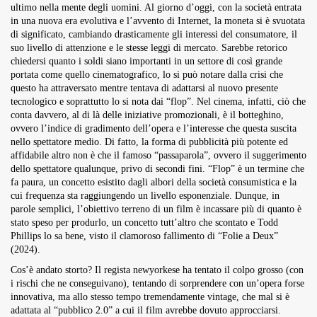
ultimo nella mente degli uomini. Al giorno d’oggi, con la società entrata
Overdrive Fest A Matino: Il...
in una nuova era evolutiva e l’avvento di Internet, la moneta si è svuotata
Maggio 29, 2026
4 Min
di significato, cambiando drasticamente gli interessi del consumatore, il
suo livello di attenzione e le stesse leggi di mercato. Sarebbe retorico
chiedersi quanto i soldi siano importanti in un settore di così grande
portata come quello cinematografico, lo si può notare dalla crisi che
questo ha attraversato mentre tentava di adattarsi al nuovo presente
tecnologico e soprattutto lo si nota dai “flop”. Nel cinema, infatti, ciò che
conta davvero, al di là delle iniziative promozionali, è il botteghino,
ovvero l’indice di gradimento dell’opera e l’interesse che questa suscita
nello spettatore medio. Di fatto, la forma di pubblicità più potente ed
affidabile altro non è che il famoso “passaparola”, ovvero il suggerimento
dello spettatore qualunque, privo di secondi fini. “Flop” è un termine che
fa paura, un concetto esistito dagli albori della società consumistica e la
cui frequenza sta raggiungendo un livello esponenziale. Dunque, in
parole semplici, l’obiettivo terreno di un film è incassare più di quanto è
stato speso per produrlo, un concetto tutt’altro che scontato e Todd
Phillips lo sa bene, visto il clamoroso fallimento di “Folie a Deux”
(2024).
Cos’è andato storto? Il regista newyorkese ha tentato il colpo grosso (con
i rischi che ne conseguivano), tentando di sorprendere con un’opera forse
innovativa, ma allo stesso tempo tremendamente vintage, che mal si è
adattata al “pubblico 2.0” a cui il film avrebbe dovuto approcciarsi.