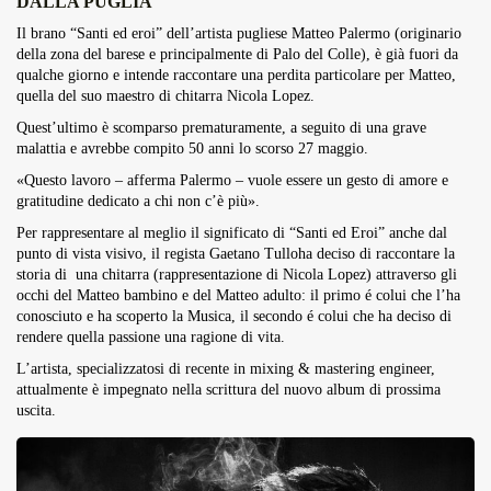
DALLA PUGLIA
Overdrive Fest A Matino: Il...
Il brano “Santi ed eroi” dell’artista pugliese Matteo Palermo (originario
Maggio 29, 2026
4 Min
della zona del barese e principalmente di Palo del Colle), è già fuori da
qualche giorno e intende raccontare una perdita particolare per Matteo,
quella del suo maestro di chitarra Nicola Lopez.
Quest’ultimo è scomparso prematuramente, a seguito di una grave
malattia e avrebbe compito 50 anni lo scorso 27 maggio.
«Questo lavoro – afferma Palermo – vuole essere un gesto di amore e
gratitudine dedicato a chi non c’è più».
Per rappresentare al meglio il significato di “Santi ed Eroi” anche dal
punto di vista visivo, il regista Gaetano Tulloha deciso di raccontare la
storia di una chitarra (rappresentazione di Nicola Lopez) attraverso gli
occhi del Matteo bambino e del Matteo adulto: il primo é colui che l’ha
conosciuto e ha scoperto la Musica, il secondo é colui che ha deciso di
rendere quella passione una ragione di vita.
L’artista, specializzatosi di recente in mixing & mastering engineer,
attualmente è impegnato nella scrittura del nuovo album di prossima
uscita.