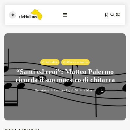
Attualità
Musica e teatro
“Santi ed eroi”: Matteo Palermo
ricorda il suo maestro di chitarra
Iosonouncane A Lecce: Concerto Acustico...
Luglio 17, 2026
13 Min
Redazione
Giugno 15, 2024
2 Min
Tarantarte Al Festival De Fès...
Giugno 4, 2026
15 Min