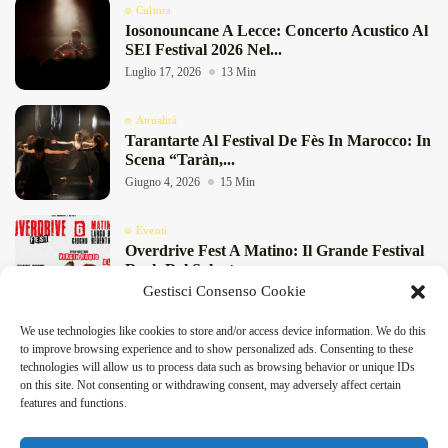
Cultura
Iosonouncane A Lecce: Concerto Acustico Al
SEI Festival 2026 Nel...
Luglio 17, 2026
13 Min
Attualità
Tarantarte Al Festival De Fès In Marocco: In
Scena “Taràn,...
Giugno 4, 2026
15 Min
Eventi
Overdrive Fest A Matino: Il Grande Festival
Rock Del Salento...
Gestisci Consenso Cookie
Maggio 29, 2026
4 Min
We use technologies like cookies to store and/or access device information. We do this
Cultura
to improve browsing experience and to show personalized ads. Consenting to these
“Pensieri Divergenti” A Lecce: Nabil Bey
technologies will allow us to process data such as browsing behavior or unique IDs
Chiude La Stagione Di...
on this site. Not consenting or withdrawing consent, may adversely affect certain
DeFinibus 2026 © All rights reserved | Magazine Online
Maggio 23, 2026
4 Min
features and functions.