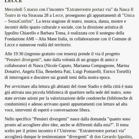
LECCE
Overdrive Fest A Matino: Il...
Mercoledì 5 marzo
con l’incontro “
Extraterrestre portaci via
” da
Nasca Il
Maggio 29, 2026
4 Min
Teatro
in via Siracusa 28 a
Lecce
, proseguono gli appuntamenti di “
Unica
– SenzaConfini
“. La terza stagione di teatro, musica, danza, mostre e
incontri dello spazio culturale e sociale, con la direzione artistica di
Ippolito Chiarello e Barbara Toma, è realizzata con il sostegno della
Fondazione AMI – Alta Mane Italia, in collaborazione con il Comune di
Lecce e numerose realtà del territorio.
Alle 19:30 (ingresso gratuito con tessera) prende il via il progetto
“
Pensieri divergenti
“, nato dalla volontà di un gruppo di amici e
collaboratori di Nasca (Nicole Caputo, Marianna Compagnone, Marina
Donativi, Angela Elia, Benedetta Pati, Luigi Pontarelli, Enrico Tortelli)
di interrogarsi e discutere sui grandi temi della nostra epoca.
Per avvicinare alla lettura gli abitanti del rione Stadio e della città è stata
già attivata una piccola biblioteca di quartiere nella sede del teatro, sono
state avviate azioni per la valorizzazione delle condoteche (biblioteche di
condominio) e adesso arrivano questi appuntamenti con letture ad alta
voce, interventi di esperti e conversazione libera.
Nello specifico “Pensieri divergenti” nasce dalla domanda “quanto sono
pronto ad accogliere altre idee, anche se differenti dalla mia?”. Il tema
scelto per il primo incontro è l’Universo: “Extraterrestre portaci via”
accoglierà dunque le testimonianze “divergenti” di
don Gerardo Ippolito
,