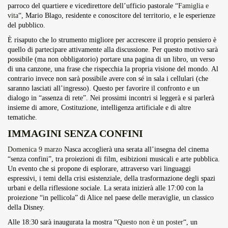
parroco del quartiere e vicedirettore dell’ufficio pastorale “
Famiglia e
vita
“, Mario Blago, residente e conoscitore del territorio, e le esperienze
del pubblico.
È risaputo che lo strumento migliore per accrescere il proprio pensiero è
quello di partecipare attivamente alla discussione. Per questo motivo sarà
possibile (ma non obbligatorio) portare una pagina di un libro, un verso
di una canzone, una frase che rispecchia la propria visione del mondo. Al
contrario invece non sarà possibile avere con sé in sala i cellulari (che
saranno lasciati all’ingresso). Questo per favorire il confronto e un
dialogo in “assenza di rete”. Nei prossimi incontri si leggerà e si parlerà
insieme di amore, Costituzione, intelligenza artificiale e di altre
tematiche.
IMMAGINI SENZA CONFINI
Domenica 9 marzo
Nasca accoglierà una serata all’insegna del cinema
“senza confini”, tra proiezioni di film, esibizioni musicali e arte pubblica.
Un evento che si propone di esplorare, attraverso vari linguaggi
espressivi, i temi della crisi esistenziale, della trasformazione degli spazi
urbani e della riflessione sociale. La serata inizierà alle 17:00 con la
proiezione “in pellicola” di Alice nel paese delle meraviglie, un classico
della Disney.
Alle 18:30 sarà inaugurata la mostra “
Questo non è un poster
“, un