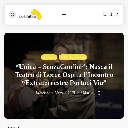
Eventi
Musica e teatro
“Unica – SenzaConfini”: Nasca il
Teatro di Lecce Ospita l’Incontro
“Extraterrestre Portaci Via”
Iosonouncane A Lecce: Concerto Acustico...
Luglio 17, 2026
13 Min
Redazione
Marzo 4, 2025
6 Min
Tarantarte Al Festival De Fès...
Giugno 4, 2026
15 Min