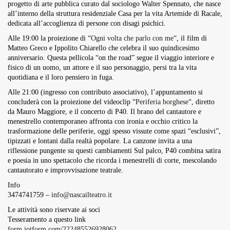
progetto di arte pubblica curato dal sociologo Walter Spennato, che nasce
all’interno della struttura residenziale Casa per la vita Artemide di Racale,
dedicata all’accoglienza di persone con disagi psichici.
Alle 19:00 la proiezione di “
Ogni volta che parlo con me
“, il film di
Matteo Greco e Ippolito Chiarello che celebra il suo quindicesimo
anniversario. Questa pellicola “on the road” segue il viaggio interiore e
fisico di un uomo, un attore e il suo personaggio, persi tra la vita
quotidiana e il loro pensiero in fuga.
Alle 21:00 (ingresso con contributo associativo), l’appuntamento si
concluderà con la proiezione del videoclip “
Periferia borghese
“, diretto
da Mauro Maggiore, e il concerto di P40. Il brano del cantautore e
menestrello contemporaneo affronta con ironia e occhio critico la
trasformazione delle periferie, oggi spesso vissute come spazi “esclusivi”,
tipizzati e lontani dalla realtà popolare. La canzone invita a una
riflessione pungente su questi cambiamenti Sul palco, P40 combina satira
e poesia in uno spettacolo che ricorda i menestrelli di corte, mescolando
cantautorato e improvvisazione teatrale.
Info
3474741759 –
info@nascailteatro.it
Le attività sono riservate ai soci
Tesseramento a questo link
form.jotform.com/222485526928062