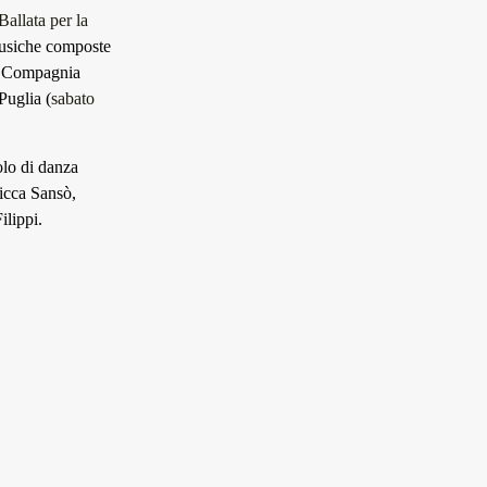
Ballata per la
musiche composte
ry Compagnia
Puglia (
sabato
olo di danza
icca Sansò,
lippi.