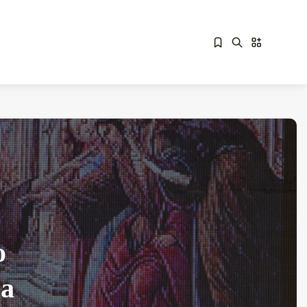
Sorry, you have no bookmarks yet.
Overdrive Fest A Matino: Il...
Maggio 29, 2026
4 Min
o
La