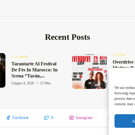
Recent Posts
Eventi
Attualità
Overdrive 
Tarantarte Al Festival
Matino: Il
De Fès In Marocco: In
Festival R
Scena “Taràn,...
Salento...
Giugno 4, 2026
15 Min
Maggio 29, 20
We use technol
browsing exper
process data s
consent, may a
Facebook
X
Instagram
Linkedin
A