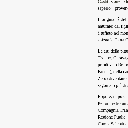
Costituzione ital
saperlo”, provene
L’originalità del
naturale: dal fig
è tuffato nel mon
spiega la Carta C
Le arti della pit
Tiziano, Caravagg
primitiva a Branc
Brecht), della c
Zero) diventano 
sagomato più di 
Eppure, in poten
Per un teatro um
Compagnia Transa
Regione Puglia, P
Campi Salentina