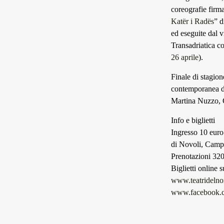
coreografie firma
Katër i Radës
” 
ed eseguite dal 
Transadriatica co
26 aprile
).
Finale di stagio
contemporanea d
Martina Nuzzo, G
Info e biglietti
Ingresso 10 euro 
di Novoli, Camp
Prenotazioni 3
Biglietti online 
www.teatridelnor
www.facebook.co