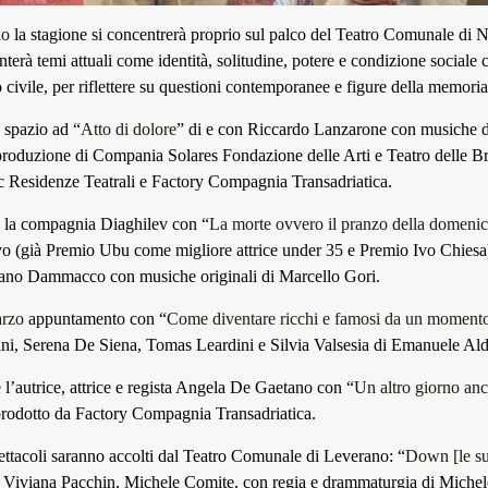
io
la stagione si concentrerà proprio sul palco del Teatro Comunale di 
nterà temi attuali come identità, solitudine, potere e condizione sociale
ro civile, per riflettere su questioni contemporanee e figure della memoria 
spazio ad “
Atto di dolore
” di e con Riccardo Lanzarone con musiche d
roduzione di Compania Solares Fondazione delle Arti e Teatro delle Bri
c Residenze Teatrali e Factory Compagnia Transadriatica.
la compagnia Diaghilev con “
La morte ovvero il pranzo della domeni
o (già Premio Ubu come migliore attrice under 35 e Premio Ivo Chiesa),
iano Dammacco con musiche originali di Marcello Gori.
rzo
appuntamento con “
Come diventare ricchi e famosi da un momento 
ni, Serena De Siena, Tomas Leardini e Silvia Valsesia di Emanuele Al
e
l’autrice, attrice e regista Angela De Gaetano con “
Un altro giorno anc
prodotto da Factory Compagnia Transadriatica.
ettacoli saranno accolti dal Teatro Comunale di Leverano: “
Down [le su
 Viviana Pacchin, Michele Comite, con regia e drammaturgia di Miche