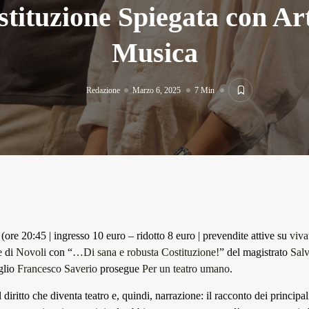
tituzione Spiegata con Ar
Musica
Redazione
Marzo 6, 2025
7 Min
(ore 20:45 | ingresso 10 euro – ridotto 8 euro | prevendite attive su
viva
e
di
Novoli
con “
…Di sana e robusta Costituzione!
” del magistrato
Salv
iglio
Francesco Saverio
prosegue
Per un teatro umano
.
 diritto che diventa teatro e, quindi, narrazione: il racconto dei principali