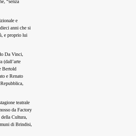
he, “senza
izionale e
dieci anni che si
à, e proprio lui
rdo Da Vinci,
 (dall’arte
 e Bertold
ato e Renato
a Repubblica,
tagione teatrale
omosso da Factory
 della Cultura,
muni di Brindisi,