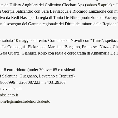
te da Hillary Anghileri del Collettivo Clochart Aps (
sabato 5 aprile
) e “
di Giorgia Salicandro con Sara Bevilacqua e Riccardo Lanzarone con 
vivo da Redi Hasa per la regia di Tonio De Nitto, produzione di Facto
n il sostegno del Garante regionale dei Diritti dei minori della Regione 
ne sabato
10 maggio
al Teatro Comunale di Novoli con “
Trans
“, spettac
ella Compagnia Elektra con Mariliana Bergamo, Francesca Nuzzo, Ch
aia Quarta, Gianluca Rollo con regia e coreografia di Annamaria De Fi
– 8 euro ridotto (under 30 over 65 e residenti
i Salentina, Guagnano, Leverano e Trepuzzi)
208607996 – 3207087223 – 3403129308
su
vivaticket.it
dsalento.it
m/legamiteatridelnordsalento