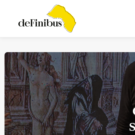
Iosonouncane A Lecce:
Concerto Acustico...
Luglio 17, 2026
13 Min
S