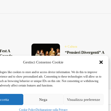
Cultura
Fest A
“Pensieri Divergenti” A
 Grande
Lecce: Nabil Bey Chiude
ock Del
Gestisci Consenso Cookie
La Stagione Di...
Maggio 23, 2026
4 Min
26
4 Min
ogies like cookies to store and/or access device information. We do this to improve
ience and to show personalized ads. Consenting to these technologies will allow us to
uch as browsing behavior or unique IDs on this site. Not consenting or withdrawing
dversely affect certain features and functions.
ccetta
Nega
Visualizza preferenze
Cookie Policy
Dichiarazione sulla Privacy