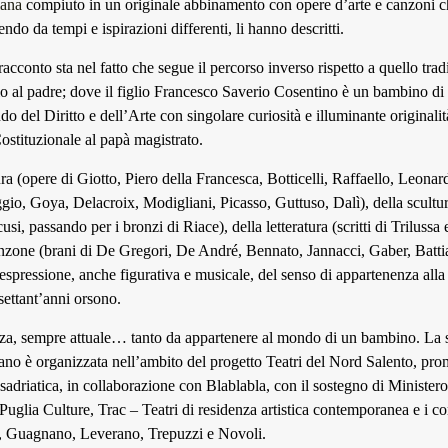
iana
compiuto in un originale abbinamento con opere d’arte e canzoni c
ndo da tempi e ispirazioni differenti, li hanno descritti.
 racconto sta nel fatto che segue il percorso inverso rispetto a quello trad
lio al padre; dove il figlio Francesco Saverio Cosentino è un bambino di 
do del Diritto e dell’Arte con singolare curiosità e illuminante originalit
ostituzionale al papà magistrato.
tura (opere di Giotto, Piero della Francesca, Botticelli, Raffaello, Leona
io, Goya, Delacroix, Modigliani, Picasso, Guttuso, Dalì), della scultura
usi, passando per i bronzi di Riace), della letteratura (scritti di Trilussa
anzone (brani di De Gregori, De André, Bennato, Jannacci, Gaber, Batti
espressione, anche figurativa e musicale, del senso di appartenenza all
settant’anni orsono.
za, sempre attuale… tanto da appartenere al mondo di un bambino. La s
ano è organizzata nell’ambito del progetto Teatri del Nord Salento, pr
driatica, in collaborazione con Blablabla, con il sostegno di Ministero
uglia Culture, Trac – Teatri di residenza artistica contemporanea e i co
, Guagnano, Leverano, Trepuzzi e Novoli.