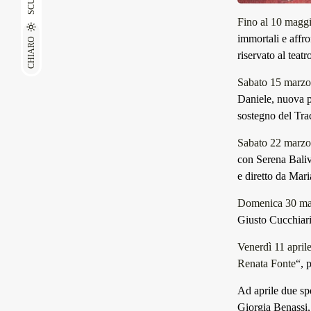
SCURO
Fino al 10 magg
immortali e affro
CHIARO
riservato al teat
Sabato 15 marzo
Daniele, nuova p
sostegno del Tra
Sabato 22 marzo
con Serena Baliv
e diretto da Mar
Domenica 30 ma
Giusto Cucchiari
Venerdì 11 april
Renata Fonte
“, 
Ad aprile due sp
Giorgia Benassi,