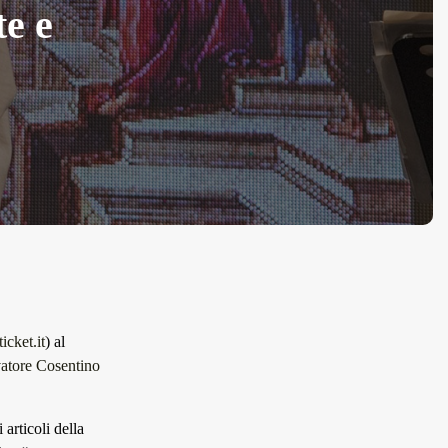
te e
ticket.it
) al
atore Cosentino
 articoli della