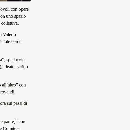
Novoli con opere
 con uno spazio
collettiva.
i Valerio
ciole con il
ca
“, spettacolo
 ideato, scritto
all’altro
” con
drovandi.
ora sui passi di
e paure]
” con
le Comite e