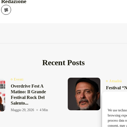
Redazione
Recent Posts
Eventi
Attualità
Overdrive Fest A
Festival “
Matino: Il Grande
A Lecce: 
Festival Rock Del
Degli Incon
Salento...
Maggio 27, 20
Maggio 29, 2026
4 Min
We use technol
browsing exper
process data s
consent, may a