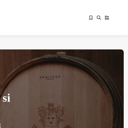
Sorry, you have no bookmarks yet.
Overdrive Fest A Matino: Il...
Maggio 29, 2026
4 Min
 si
i