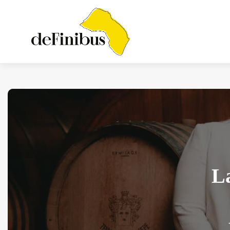
Iosonouncane A Lecce:
Concerto Acustico...
Luglio 17, 2026
13 Min
La