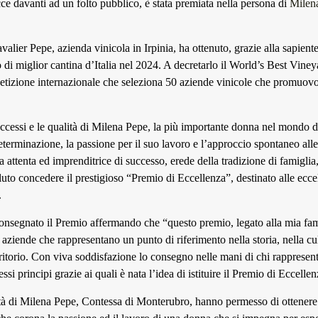
ce davanti ad un folto pubblico, è stata premiata nella persona di
Milen
alier Pepe, azienda vinicola in Irpinia, ha ottenuto, grazie alla sapient
 di miglior cantina d’Italia nel 2024. A decretarlo il World’s Best Vine
etizione internazionale che seleziona 50 aziende vinicole che promuovo
ccessi e le qualità di Milena Pepe, la più importante donna nel mondo del
eterminazione, la passione per il suo lavoro e l’approccio spontaneo all
a attenta ed imprenditrice di successo, erede della tradizione di famiglia
uto concedere il prestigioso “Premio di Eccellenza”, destinato alle ecce
.
onsegnato il Premio affermando che “questo premio, legato alla mia fami
i aziende che rappresentano un punto di riferimento nella storia, nella cul
itorio. Con viva soddisfazione lo consegno nelle mani di chi rappresenta
essi principi grazie ai quali è nata l’idea di istituire il Premio di Eccellen
ità di Milena Pepe, Contessa di Monterubro, hanno permesso di ottenere 