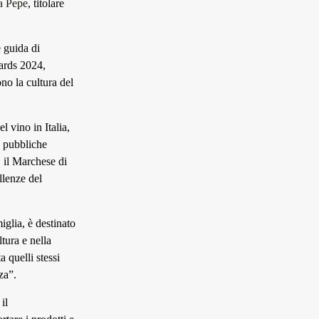
a Pepe
, titolare
e guida di
yards 2024,
no la cultura del
 vino in Italia,
e pubbliche
, il Marchese di
llenze del
glia, è destinato
tura e nella
 quelli stessi
za”.
il