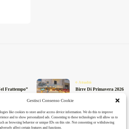
Attualità
Nel Frattempo”
Birre Di Primavera 2026
Il Programma
A San Foca: Birra
Gestisci Consenso Cookie
tri Dal...
Artigianale E...
26
11 Min
Maggio 8, 2026
4 Min
ogies like cookies to store and/or access device information. We do this to improve
ience and to show personalized ads. Consenting to these technologies will allow us to
uch as browsing behavior or unique IDs on this site. Not consenting or withdrawing
dversely affect certain features and functions.