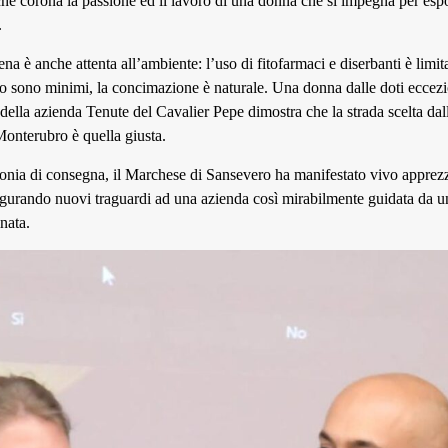
he corona la passione ed il lavoro di una donna che si impegna per espor
.
a è anche attenta all’ambiente: l’uso di fitofarmaci e diserbanti è limita
no sono minimi, la concimazione è naturale. Una donna dalle doti eccezio
della azienda Tenute del Cavalier Pepe dimostra che la strada scelta da
onterubro è quella giusta.
onia di consegna, il Marchese di Sansevero ha manifestato vivo apprez
ugurando nuovi traguardi ad una azienda così mirabilmente guidata da 
nata.