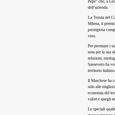
Pepe” che, a Lec
dell’azienda.
La Tenuta del Cav
Milena, il premio
prestigiosa comp
vino.
Per premiare i su
nota per la sua d
relazioni, enolog
Sansevero ha vol
territorio italiano
Il Marchese ha c
solo alle miglior
economia del terr
valori e quegli st
Le speciali qual