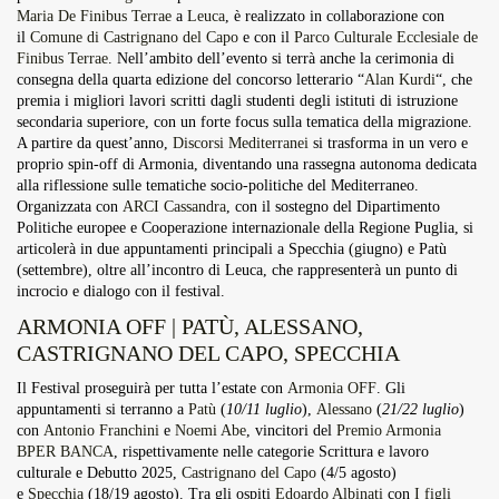
Maria De Finibus Terrae
a
Leuca
, è realizzato in collaborazione con
il
Comune di Castrignano del Capo
e con il
Parco Culturale Ecclesiale de
Finibus Terrae
. Nell’ambito dell’evento si terrà anche la cerimonia di
consegna della quarta edizione del concorso letterario “
Alan Kurdi
“, che
premia i migliori lavori scritti dagli studenti degli istituti di istruzione
secondaria superiore, con un forte focus sulla tematica della migrazione.
A partire da quest’anno,
Discorsi Mediterranei
si
trasforma in un vero e
proprio spin-off di Armonia, diventando una rassegna autonoma dedicata
alla riflessione sulle tematiche socio-politiche del Mediterraneo.
Organizzata con
ARCI Cassandra
, con il sostegno del Dipartimento
Politiche europee e Cooperazione internazionale della Regione Puglia, si
articolerà in due appuntamenti principali a Specchia (giugno) e Patù
(settembre), oltre all’incontro di Leuca, che rappresenterà un punto di
incrocio e dialogo con il festival.
ARMONIA OFF | PATÙ, ALESSANO,
CASTRIGNANO DEL CAPO, SPECCHIA
Il Festival proseguirà per tutta l’estate con
Armonia OFF
. Gli
appuntamenti si terranno a
Patù
(
10/11 luglio
),
Alessano
(
21/22 luglio
)
con
Antonio Franchini
e
Noemi Abe
, vincitori del
Premio Armonia
BPER BANCA
, rispettivamente nelle categorie Scrittura e lavoro
culturale e Debutto 2025,
Castrignano del Capo
(4/5 agosto)
e
Specchia
(18/19 agosto). Tra gli ospiti
Edoardo Albinati
con
I figli