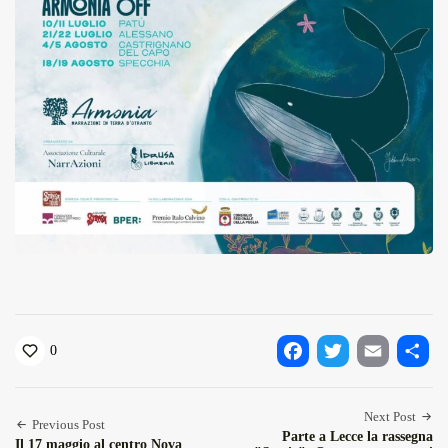
0
Facebook
Twitter
Email
Condiv
Next Post
Previous Post
Parte a Lecce la rassegna
Il 17 maggio al centro Nova