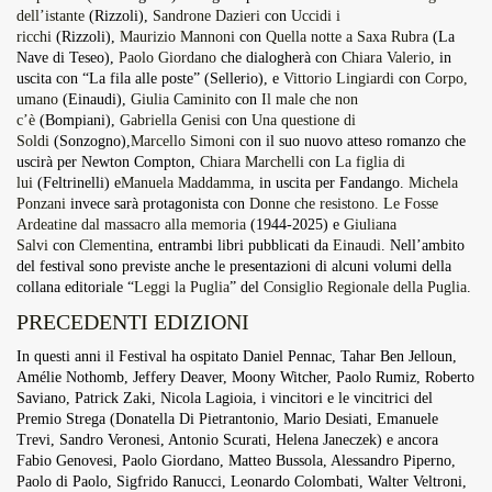
dell’istante
(Rizzoli),
Sandrone Dazieri
con
Uccidi i
ricchi
(Rizzoli),
Maurizio Mannoni
con
Quella notte a Saxa Rubra
(La
Nave di Teseo),
Paolo Giordano
che dialogherà con
Chiara Valerio
, in
uscita con “La fila alle poste” (Sellerio), e
Vittorio Lingiardi
con
Corpo,
umano
(Einaudi),
Giulia Caminito
con
Il male che non
c’è
(Bompiani),
Gabriella Genisi
con
Una questione di
Soldi
(Sonzogno),
Marcello Simoni
con il suo nuovo atteso romanzo che
uscirà per Newton Compton,
Chiara Marchelli
con
La figlia di
lui
(Feltrinelli) e
Manuela Maddamma
, in uscita per Fandango.
Michela
Ponzani
invece sarà protagonista con
Donne che resistono. Le Fosse
Ardeatine dal massacro alla memoria
(1944-2025) e
Giuliana
Salvi
con
Clementina
, entrambi libri pubblicati da
Einaudi
. Nell’ambito
del festival sono previste anche le presentazioni di alcuni volumi della
collana editoriale “
Leggi la Puglia
” del
Consiglio Regionale della Puglia
.
PRECEDENTI EDIZIONI
In questi anni il Festival ha ospitato Daniel Pennac, Tahar Ben Jelloun,
Amélie Nothomb, Jeffery Deaver, Moony Witcher, Paolo Rumiz, Roberto
Saviano, Patrick Zaki, Nicola Lagioia, i vincitori e le vincitrici del
Premio Strega (Donatella Di Pietrantonio, Mario Desiati, Emanuele
Trevi, Sandro Veronesi, Antonio Scurati, Helena Janeczek) e ancora
Fabio Genovesi, Paolo Giordano, Matteo Bussola, Alessandro Piperno,
Paolo di Paolo, Sigfrido Ranucci, Leonardo Colombati, Walter Veltroni,