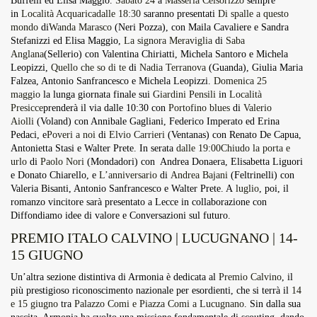
Buffelli ed Elisa Maggio.
Sabato 24
a
Masseria Celsorizzo
sempre
in
Località Acquaricadalle 18:30
saranno presentati
Di spalle a questo
mondo
di
Wanda Marasco
(Neri Pozza), con Maila Cavaliere e Sandra
Stefanizzi ed Elisa Maggio,
La signora Meraviglia
di
Saba
Anglana
(Sellerio) con Valentina Chiriatti, Michela Santoro e Michela
Leopizzi,
Quello che so di te
di
Nadia Terranova
(Guanda), Giulia Maria
Falzea, Antonio Sanfrancesco e Michela Leopizzi.
Domenica 25
maggio
la lunga giornata finale sui
Giardini Pensili
in
Località
Presicce
prenderà il via dalle 10:30 con
Portofino blues
di
Valerio
Aiolli
(Voland) con Annibale Gagliani, Federico Imperato ed Erina
Pedaci, e
Poveri a noi
di
Elvio Carrieri
(Ventanas) con Renato De Capua,
Antonietta Stasi e Walter Prete. In serata
dalle 19:00Chiudo la porta e
urlo
di
Paolo Nori
(Mondadori) con Andrea Donaera, Elisabetta Liguori
e Donato Chiarello, e
L’anniversario
di
Andrea Bajani
(Feltrinelli) con
Valeria Bisanti, Antonio Sanfrancesco e Walter Prete. A
luglio
, poi, il
romanzo vincitore sarà presentato a Lecce in collaborazione con
Diffondiamo idee di valore e Conversazioni sul
futuro.
PREMIO ITALO CALVINO | LUCUGNANO | 14-
15 GIUGNO
Un’altra sezione distintiva di Armonia è dedicata al
Premio Calvino
, il
più prestigioso riconoscimento nazionale per esordienti, che si terrà il
14
e 15 giugno
tra
Palazzo Comi e Piazza Comi a Lucugnano
. Sin dalla sua