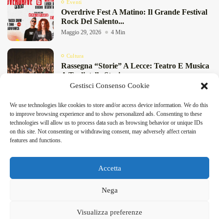
Eventi
Overdrive Fest A Matino: Il Grande Festival
Rock Del Salento...
Maggio 29, 2026
4 Min
Cultura
Rassegna “Storie” A Lecce: Teatro E Musica
A Tagliatelle Stazione...
DeFinibus 2026 © All rights reserved | Magazine Online
Gestisci Consenso Cookie
Maggio 29, 2026
9 Min
We use technologies like cookies to store and/or access device information. We do this
Attualità
to improve browsing experience and to show personalized ads. Consenting to these
Festival “Nel Frattempo” A Lecce: Il
technologies will allow us to process data such as browsing behavior or unique IDs
Programma Degli Incontri Dal...
on this site. Not consenting or withdrawing consent, may adversely affect certain
Maggio 27, 2026
11 Min
features and functions.
Accetta
Facebook
X
Instagram
Linkedin
Nega
DeFinibus 2026 © All rights reserved | Magazine Online
Visualizza preferenze