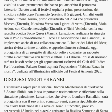
nascita, Armonia ha svolto una missione fondamentale di scouting, dando
visibilità a voci promettenti che hanno poi arricchito il panorama
letterario. Da otto anni, il festival ospita la
prima presentazione del
vincitore
subito dopo l’annuncio (previsto il 5 giugno). Gli altri ospiti
saranno
Simone Torino
, primo classificato del 2024 che presenterà
Macaco (Einaudi),
Nicoletta Verna
con
I giorni di vetro
(Einaudi),
Viola
Ardone
con Grande meraviglia (Einaudi), e
Nichi Vendola
, con la sua
raccolta poetica Sacro Queer (Manni). La sezione, realizzata in sinergia
con il Polo Biblio-Museale di Lecce e l’Associazione Tina Lambrini, si
implementa anche di una collaborazione con
L’Indice dei Libri del Mese
,
storica rivista torinese di critica e approfondimento culturale, oggi
protagonista di un progetto di rilancio volto a costruire un rapporto
diretto e continuativo con lettrici e lettori. La Libreria Idrusa di Alessano
sarà tra le sedi scelte per gli appuntamenti esclusivi del Club dell’Indice.
Per l’occasione Palazzo Comi ospiterà l’esposizione “
Fabiana Renzo in
mostra
“, dedicata all’illustratrice ufficiale del Festival Armonia 2025.
DISCORSI MEDITERRANEI
L’attesissima ospite per la sezione
Discorsi Mediterranei
di quest’anno
è
Adania Shibli
, con la sua importante testimonianza e riflessione sulla
situazione palestinese. La scrittrice, che vive tra Londra e Ramallah. sarà
protagonista con il suo primo romanzo
Sensi
, appena ripubblicato con
una nuova traduzione da
La nave di Teseo
. L’incontro, previsto
per
venerdì 18 luglio
nel piazzale antistante la
Basilica Santuario di Santa