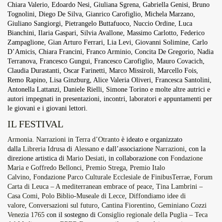
Chiara Valerio, Edoardo Nesi, Giuliana Sgrena, Gabriella Genisi, Bruno
Tognolini, Diego De Silva, Gianrico Carofiglio, Michela Marzano,
Giuliano Sangiorgi, Pietrangelo Buttafuoco, Nuccio Ordine, Luca
Bianchini, Ilaria Gaspari, Silvia Avallone, Massimo Carlotto, Federico
Zampaglione, Gian Arturo Ferrari, Lia Levi, Giovanni Solimine, Carlo
D’Amicis, Chiara Francini, Franco Arminio, Concita De Gregorio, Nadia
Terranova, Francesco Gungui, Francesco Carofiglio, Mauro Covacich,
Claudia Durastanti, Oscar Farinetti, Marco Missiroli, Marcello Fois,
Remo Rapino, Lisa Ginzburg, Alice Valeria Oliveri, Francesca Santolini,
Antonella Lattanzi, Daniele Rielli, Simone Torino e molte altre autrici e
autori impegnati in presentazioni, incontri, laboratori e appuntamenti per
le giovani e i giovani lettori.
IL FESTIVAL
Armonia. Narrazioni in Terra d’Otranto
è ideato e organizzato
dalla
Libreria Idrusa
di
Alessano
e dall’associazione
Narrazioni
, con la
direzione artistica di
Mario Desiati
, in collaborazione con
Fondazione
Maria e Goffredo Bellonci
,
Premio Strega
,
Premio Italo
Calvino
,
Fondazione Parco Culturale Ecclesiale de FinibusTerrae
,
Forum
Carta di Leuca – A mediterranean embrace of peace
,
Tina Lambrini –
Casa Comi
,
Polo Biblio-Museale di Lecce
,
Diffondiamo idee di
valore
,
Conversazioni sul futuro
,
Cantina Fiorentino
,
Geminiano Cozzi
Venezia 1765
con il sostegno di
Consiglio regionale della Puglia – Teca