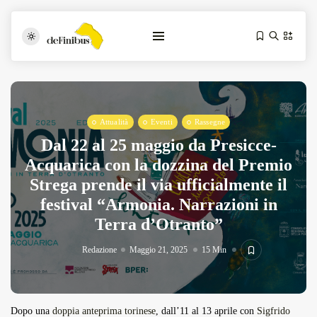
Attualità
Eventi
Rassegne
Dal 22 al 25 maggio da Presicce-
Acquarica con la dozzina del Premio
Strega prende il via ufficialmente il
festival “Armonia. Narrazioni in
Iosonouncane A Lecce: Concerto Acustico...
Luglio 17, 2026
13 Min
Terra d’Otranto”
Redazione
Maggio 21, 2025
15 Min
Tarantarte Al Festival De Fès...
Giugno 4, 2026
15 Min
Dopo una
doppia anteprima torinese
,
dall’11 al 13 aprile con
Sigfrido