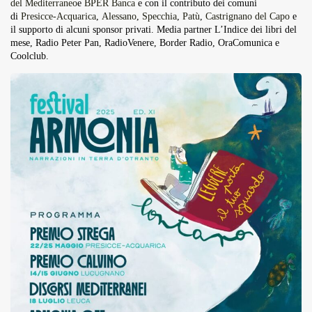
del Mediterraneo
e
BPER Banca
e con il contributo dei comuni
di
Presicce-Acquarica
,
Alessano
,
Specchia
,
Patù
,
Castrignano del Capo
e
il supporto di alcuni sponsor privati. Media partner L’Indice dei libri del
mese, Radio Peter Pan, RadioVenere, Border Radio, OraComunica e
Coolclub.