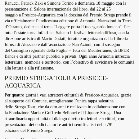
Ranucci
,
Patrick Zaki
e
Simone Torino
e domenica 18 maggio con la
Overdrive Fest A Matino: Il...
presentazione al
Salone internazionale del libro
,
dal 22 al 25
Maggio 29, 2026
4 Min
maggio
a
Presicce-Acquarica
con la
dozzina
del
Premio Strega
prende il
via ufficialmente l’
undicesima edizione
di
Armonia. Narrazioni in Terra
d’Otranto,
dedicata al tema “
Leggere porta il tuo sguardo lontano
“. Per
tutta l’estate torna infatti nel
Salento
il
festival letterariodiffuso
, con la
direzione artistica di
Mario Desiati
, ideato e organizzato dalla
Libreria
Idrusa di Alessano
e dall’associazione
NarrAzioni
, con il sostegno
del
Consiglio regionale della Puglia – Teca del Mediterraneo
, di
BPER
Banca
e di altri partner
pubblici
e
privati
. Ogni anno Armonia intreccia
letteratura, memoria e territorio, con l’obiettivo di avvicinare le comunità
alla lettura e alla riflessione.
PREMIO STREGA TOUR A PRESICCE-
ACQUARICA
Per quattro giorni
i vari attrattori culturali di
Presicce-Acquarica
, grazie
al supporto del
Comune
, accoglieranno l’unica tappa salentina
dello
Strega Tour
, che da otto anni è realizzata in collaborazione con
la
Fondazione Maria e Goffredo Bellonci
e il
Liquore Strega
. Una
straordinaria opportunità di dialogo diretto tra lettori e scrittori, con
presentazioni dei dodici autori e autrici semifinalisti della
79ª
edizione
del
Premio Strega
.