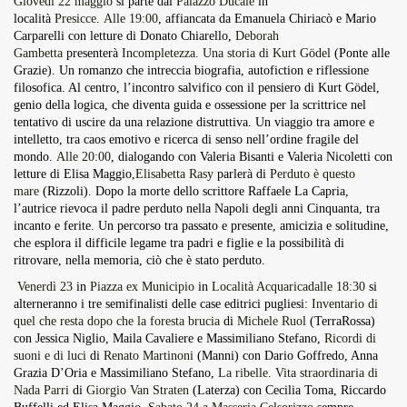
Giovedì 22 maggio
si parte dal
Palazzo Ducale
in
località
Presicce
.
Alle 19:00
, affiancata da Emanuela Chiriacò e Mario
Carparelli con letture di Donato Chiarello,
Deborah
Gambetta
presenterà
Incompletezza. Una storia di Kurt Gödel
(Ponte alle
Grazie). Un romanzo che intreccia biografia, autofiction e riflessione
filosofica. Al centro, l’incontro salvifico con il pensiero di Kurt Gödel,
genio della logica, che diventa guida e ossessione per la scrittrice nel
tentativo di uscire da una relazione distruttiva. Un viaggio tra amore e
intelletto, tra caos emotivo e ricerca di senso nell’ordine fragile del
mondo.
Alle 20:00
, dialogando con Valeria Bisanti e Valeria Nicoletti con
letture di Elisa Maggio,
Elisabetta Rasy
parlerà di
Perduto è questo
mare
(Rizzoli). Dopo la morte dello scrittore Raffaele La Capria,
l’autrice rievoca il padre perduto nella Napoli degli anni Cinquanta, tra
incanto e ferite. Un percorso tra passato e presente, amicizia e solitudine,
che esplora il difficile legame tra padri e figlie e la possibilità di
ritrovare, nella memoria, ciò che è stato perduto.
Venerdì 23
in
Piazza ex Municipio
in
Località Acquaricadalle 18:30
si
alterneranno i tre semifinalisti delle case editrici pugliesi:
Inventario di
quel che resta dopo che la foresta brucia
di
Michele Ruol
(TerraRossa)
con Jessica Niglio, Maila Cavaliere e Massimiliano Stefano,
Ricordi di
suoni e di luci
di
Renato Martinoni
(Manni) con Dario Goffredo, Anna
Grazia D’Oria e Massimiliano Stefano,
La ribelle. Vita straordinaria di
Nada Parri
di
Giorgio Van Straten
(Laterza) con Cecilia Toma, Riccardo