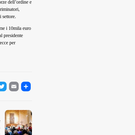
rze dell’ordine e
criminatori,
 settore.
ome i 10mila euro
al presidente
Lecce per
ok
tter
Email
Condividi
e
a
.