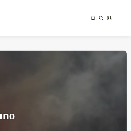
Sorry, you have no bookmarks yet.
Overdrive Fest A Matino: Il...
Maggio 29, 2026
4 Min
tano