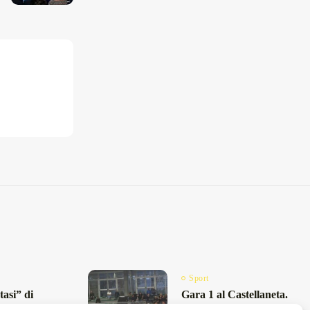
Sport
tasi” di
Gara 1 al Castellaneta.
spugna
La CCE LSB Lecce