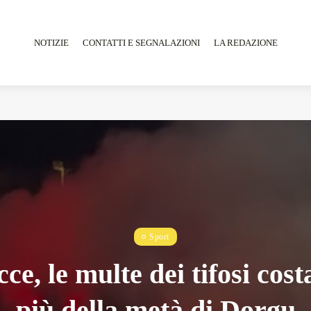
NOTIZIE
CONTATTI E SEGNALAZIONI
LA REDAZIONE
Tarantarte Al Festival De Fès...
Giugno 4, 2026
15 Min
Sport
ce, le multe dei tifosi cos
più della metà di Dorgu