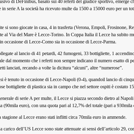
usivo di DeFinibus, basato sui 40 referti del giudice sportivo, emerge ch
e in serie A la società ha ricevuto multe da 1500 a 15000 euro per un to
ite si sono giocate in casa, 4 in trasferta (Verona, Empoli, Frosinone, R
te al Via del Mare è Lecce-Torino. In Coppa Italia il Lecce ha subito mu
 in occasione di Lecce-Como sia in occasione di Lecce-Parma.
legate al lancio di 41 petardi, 42 fumogeni, 33 bottigliette, 1 accendino
ale dal momento che i referti non sempre indicano il numero esatto di p
etti lanciati, recando a volte la dicitura “alcuni”, altre “numerose”.
” si è tenuto in occasione di Lecce-Napoli (0-4), quandoil lancio di cin
e bottigliette di plastica sia in campo che nel settore ospiti è costato 1
generale di serie A per multe, il Lecce si piazza secondo dietro al Napol
a (90mila euro), con una quota pari al 12,7% del totale (pari a 930mila 
 stagione al Lecce erano stati inflitti circa 70mila euro in ammende.
 a carico dell’US Lecce sono state attenuate ai sensi dell’articolo 29, co