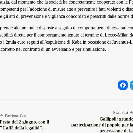
ustizia, dal momento che la società ha concretamente cooperato con le Fo
 competenti per l’adozione di misure atte a prevenire i fatti violenti o dis
 gli atti di prevenzione e vigilanza concordati e prescritti dalle norme di
prende alcune multe disposte a seguito di comportamenti di tesserati c
nsabilità diretta per il comportamento tenuto al termine di Lecce-Milan d
o i 2mila euro seguiti all’espulsione di Kaba in occasione di Juventus-
orretto nei confronti di un avversario e per simulazione.
Facebo
Twi
Next Post
Previous Post
Gallipoli: grand
Festa del 2 giugno, con il
partecipazione di popolo per l
"Caffè della legalità"...
processione del..