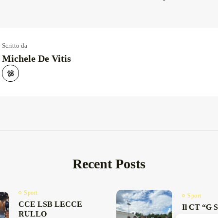
Scritto da
Michele De Vitis
Recent Posts
Sport
Sport
CCE LSB LECCE
Il CT “G S
RULLO
Galatina e