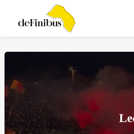
Iosonouncane A Lecce:
Concerto Acustico...
Luglio 17, 2026
13 Min
Lec