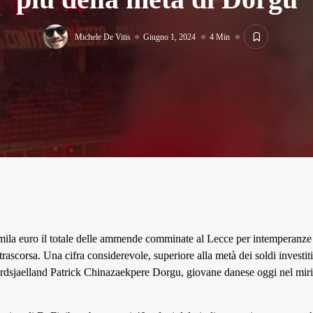
Michele De Vitis
Giugno 1, 2024
4 Min
a euro il totale delle ammende comminate al Lecce per intemperanze de
rascorsa. Una cifra considerevole, superiore alla metà dei soldi investit
dsjaelland Patrick Chinazaekpere Dorgu, giovane danese oggi nel miri