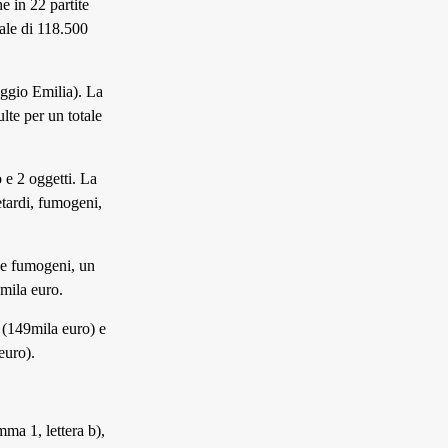
e in 22 partite
tale di 118.500
eggio Emilia). La
lte per un totale
 e 2 oggetti. La
etardi, fumogeni,
que fumogeni, un
5mila euro.
i (149mila euro) e
euro).
mma 1, lettera b),