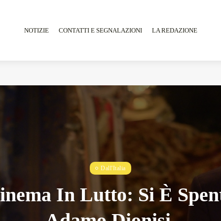
NOTIZIE
CONTATTI E SEGNALAZIONI
LA REDAZIONE
Tarantarte Al Festival De Fès...
Giugno 4, 2026
15 Min
Dall'Italia
inema In Lutto: Si È Spen
Adamo Dionisi.