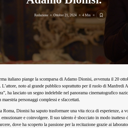
Redazione
Ottobre 21, 2024
4 Min
ema italiano piange la scomparsa di Adamo Dionisi, avvenuta il 20 ott
i. L’attore, noto al grande pubblico soprattutto per il ruolo di Manfredi A
rra”, ha lasciato un segno indelebile nel panorama cinematografico nazi
 maestria personaggi complessi e sfaccettati.
a Roma, Dionisi ha saputo trasformare una vita ricca di esperienze, a vo
 emozionare e coinvolgere. Il suo talento è sbocciato in modo inatteso 
cere, dove ha scoperto la passione per la recitazione grazie ai laboratori