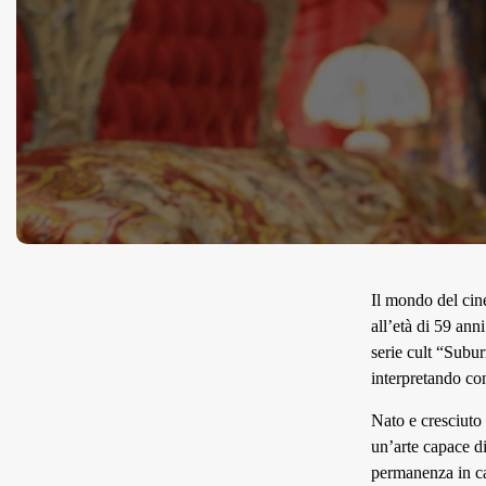
Il mondo del cin
all’età di 59 ann
serie cult “Subu
interpretando con
Nato e cresciuto 
un’arte capace di
permanenza in car