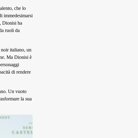
alento, che lo
à di immedesimarsi
 Dionisi ha
da ruoli da
noir italiano, un
one. Ma Dionisi è
 personaggi
acità di rendere
iano. Un vuoto
rasformare la sua