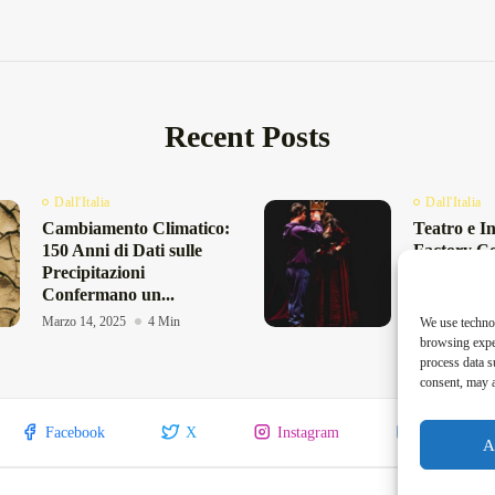
Recent Posts
Dall'Italia
Dall'Italia
Cambiamento Climatico:
Teatro e I
150 Anni di Dati sulle
Factory C
Precipitazioni
Transadria
Confermano un...
al...
Marzo 14, 2025
4 Min
Febbraio 10, 2
We use technol
browsing exper
process data s
consent, may a
Facebook
X
Instagram
Linkedin
A