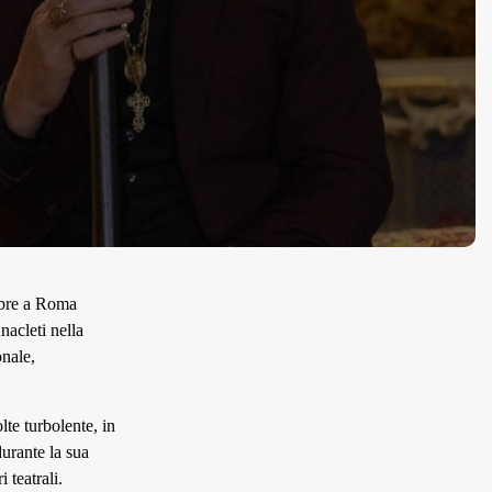
obre a Roma
nacleti nella
onale,
lte turbolente, in
durante la sua
 teatrali.