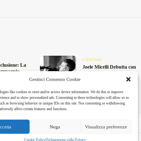
Dall'Italia
nclusione: La
Joele Micelli Debutta con
ompagnia
“Adrenaline”: Il Violino
tica in Scena
Incontra il Symphonic...
Gestisci Consenso Cookie
Gennaio 31, 2025
5 Min
025
6 Min
ogies like cookies to store and/or access device information. We do this to improve
ience and to show personalized ads. Consenting to these technologies will allow us to
uch as browsing behavior or unique IDs on this site. Not consenting or withdrawing
dversely affect certain features and functions.
ccetta
Nega
Visualizza preferenze
Cookie Policy
Dichiarazione sulla Privacy