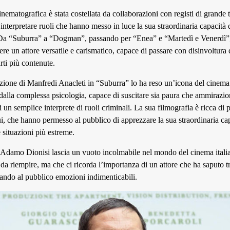
inematografica è stata costellata da collaborazioni con registi di grande t
interpretare ruoli che hanno messo in luce la sua straordinaria capacit
 Da “Suburra” a “Dogman”, passando per “Enea” e “Martedì e Venerdì”,
ere un attore versatile e carismatico, capace di passare con disinvoltura 
rti più contenute.
azione di Manfredi Anacleti in “Suburra” lo ha reso un’icona del cinema 
dalla complessa psicologia, capace di suscitare sia paura che ammirazi
i un semplice interprete di ruoli criminali. La sua filmografia è ricca di
i, che hanno permesso al pubblico di apprezzare la sua straordinaria cap
e situazioni più estreme.
Adamo Dionisi lascia un vuoto incolmabile nel mondo del cinema ital
e da riempire, ma che ci ricorda l’importanza di un attore che ha saputo t
alando al pubblico emozioni indimenticabili.