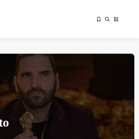
Sorry, you have no bookmarks yet.
Overdrive Fest A Matino: Il...
Maggio 29, 2026
4 Min
to