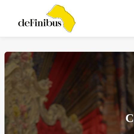
Iosonouncane A Lecce:
Concerto Acustico...
Luglio 17, 2026
13 Min
C