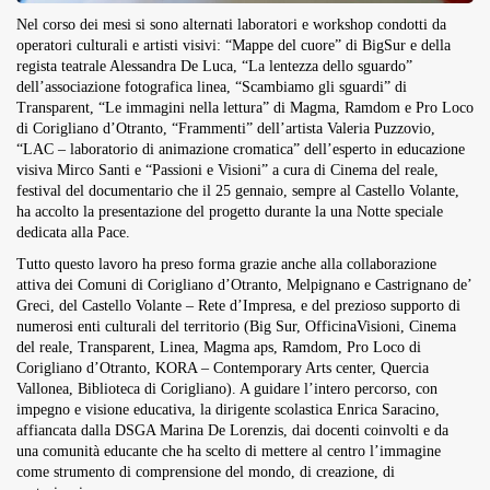
Nel corso dei mesi si sono alternati laboratori e workshop condotti da
operatori culturali e artisti visivi: “Mappe del cuore” di BigSur e della
regista teatrale Alessandra De Luca, “La lentezza dello sguardo”
dell’associazione fotografica linea, “Scambiamo gli sguardi” di
Transparent, “Le immagini nella lettura” di Magma, Ramdom e Pro Loco
di Corigliano d’Otranto, “Frammenti” dell’artista Valeria Puzzovio,
“LAC – laboratorio di animazione cromatica” dell’esperto in educazione
visiva Mirco Santi e “Passioni e Visioni” a cura di Cinema del reale,
festival del documentario che il 25 gennaio, sempre al Castello Volante,
ha accolto la presentazione del progetto durante la una Notte speciale
dedicata alla Pace.
Tutto questo lavoro ha preso forma grazie anche alla collaborazione
attiva dei Comuni di Corigliano d’Otranto, Melpignano e Castrignano de’
Greci, del Castello Volante – Rete d’Impresa, e del prezioso supporto di
numerosi enti culturali del territorio (Big Sur, OfficinaVisioni, Cinema
del reale, Transparent, Linea, Magma aps, Ramdom, Pro Loco di
Corigliano d’Otranto, KORA – Contemporary Arts center, Quercia
Vallonea, Biblioteca di Corigliano). A guidare l’intero percorso, con
impegno e visione educativa, la dirigente scolastica Enrica Saracino,
affiancata dalla DSGA Marina De Lorenzis, dai docenti coinvolti e da
una comunità educante che ha scelto di mettere al centro l’immagine
come strumento di comprensione del mondo, di creazione, di