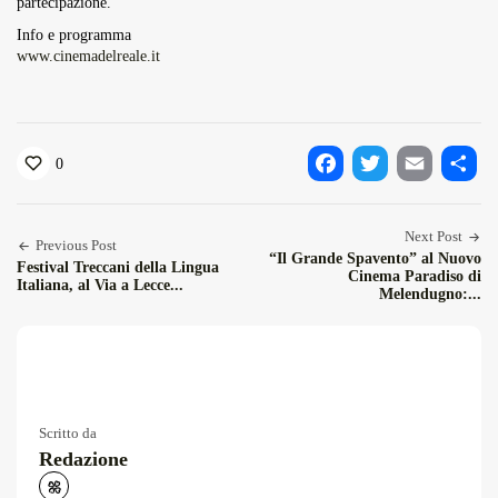
partecipazione.
Info e programma
www.cinemadelreale.it
0
Facebook
Twitter
Email
Condiv
Next Post
Previous Post
“Il Grande Spavento” al Nuovo
Festival Treccani della Lingua
Cinema Paradiso di
Italiana, al Via a Lecce...
Melendugno:...
Scritto da
Redazione