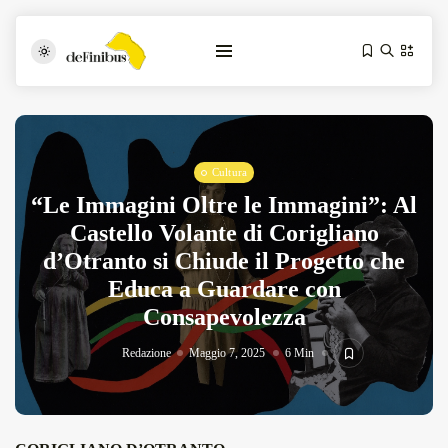
Cultura
“Le Immagini Oltre le Immagini”: Al
Castello Volante di Corigliano
d’Otranto si Chiude il Progetto che
Educa a Guardare con
Iosonouncane A Lecce: Concerto Acustico...
Luglio 17, 2026
13 Min
Consapevolezza
Redazione
Maggio 7, 2025
6 Min
Tarantarte Al Festival De Fès...
Giugno 4, 2026
15 Min