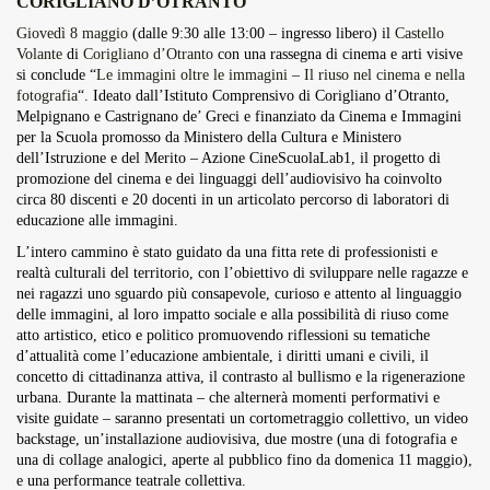
CORIGLIANO D’OTRANTO
Overdrive Fest A Matino: Il...
Giovedì 8 maggio
(dalle 9:30 alle 13:00 – ingresso libero) il
Castello
Maggio 29, 2026
4 Min
Volante
di
Corigliano d’Otranto
con una rassegna di cinema e arti visive
si conclude “
Le immagini oltre le immagini – Il riuso nel cinema e nella
fotografia
“. Ideato dall’Istituto Comprensivo di Corigliano d’Otranto,
Melpignano e Castrignano de’ Greci e finanziato da Cinema e Immagini
per la Scuola promosso da Ministero della Cultura e Ministero
dell’Istruzione e del Merito – Azione CineScuolaLab1, il progetto di
promozione del cinema e dei linguaggi dell’audiovisivo ha coinvolto
circa 80 discenti e 20 docenti in un articolato percorso di laboratori di
educazione alle immagini.
L’intero cammino è stato guidato da una fitta rete di professionisti e
realtà culturali del territorio, con l’obiettivo di sviluppare nelle ragazze e
nei ragazzi uno sguardo più consapevole, curioso e attento al linguaggio
delle immagini, al loro impatto sociale e alla possibilità di riuso come
atto artistico, etico e politico promuovendo riflessioni su tematiche
d’attualità come l’educazione ambientale, i diritti umani e civili, il
concetto di cittadinanza attiva, il contrasto al bullismo e la rigenerazione
urbana. Durante la mattinata – che alternerà momenti performativi e
visite guidate – saranno presentati un cortometraggio collettivo, un video
backstage, un’installazione audiovisiva, due mostre (una di fotografia e
una di collage analogici, aperte al pubblico fino da domenica 11 maggio),
e una performance teatrale collettiva.