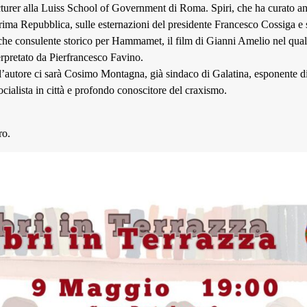
turer alla Luiss School of Government di Roma. Spiri, che ha curato anc
Prima Repubblica, sulle esternazioni del presidente Francesco Cossiga e 
che consulente storico per Hammamet, il film di Gianni Amelio nel quale
terpretato da Pierfrancesco Favino.
l’autore ci sarà Cosimo Montagna, già sindaco di Galatina, esponente d
ocialista in città e profondo conoscitore del craxismo.
ro.