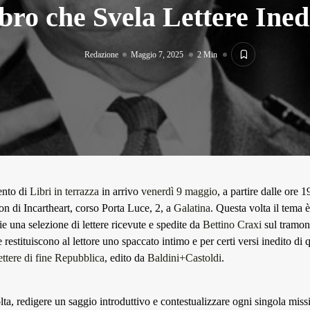
bro che Svela Lettere Ined
Redazione
Maggio 7, 2025
2 Min
ento di
Libri in terrazza
in arrivo
venerdì 9 maggio
, a partire dalle ore 
on di Incartheart, corso Porta Luce, 2, a
Galatina
. Questa volta il tema 
ie una selezione di lettere ricevute e spedite da
Bettino Craxi
sul tramon
 restituiscono al lettore uno spaccato intimo e per certi versi inedito di 
ettere di fine Repubblica
, edito da
Baldini+Castoldi
.
lta, redigere un saggio introduttivo e contestualizzare ogni singola miss