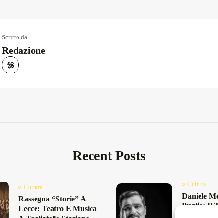
Scritto da
Redazione
Recent Posts
Cultura
Cultura
Daniele Me
Rassegna “Storie” A
Puglia: Il 
Lecce: Teatro E Musica
“Quattro P