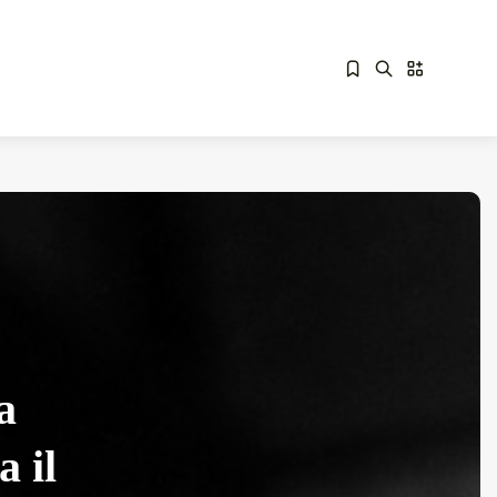
Sorry, you have no bookmarks yet.
Overdrive Fest A Matino: Il...
Maggio 29, 2026
4 Min
a
 il