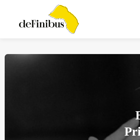
Iosonouncane A Lecce:
Concerto Acustico...
Luglio 17, 2026
13 Min
Pr