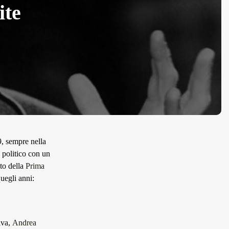
ite
19, sempre nella
è politico con un
to della
Prima
quegli anni:
iva,
Andrea