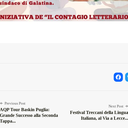
Facebo
Twi
Previous Post
Next Post
AQP Tour Baskin Puglia:
Festival Treccani della Lingu
Grande Successo alla Seconda
Italiana, al Via a Lecce..
Tappa...