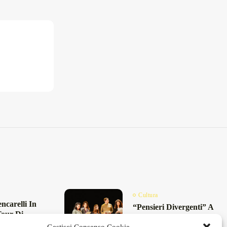
Cultura
ncarelli In
“Pensieri Divergenti” A
Tour Di
Lecce: Nabil Bey Chiude
resunti