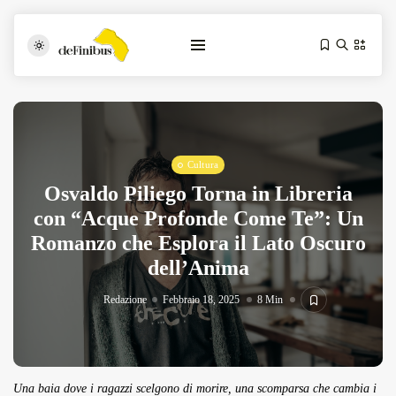
Cultura
Osvaldo Piliego Torna in Libreria
con “Acque Profonde Come Te”: Un
Romanzo che Esplora il Lato Oscuro
Iosonouncane A Lecce: Concerto Acustico...
dell’Anima
Luglio 17, 2026
13 Min
Redazione
Febbraio 18, 2025
8 Min
Tarantarte Al Festival De Fès...
Giugno 4, 2026
15 Min
Una baia dove i ragazzi scelgono di morire, una scomparsa che cambia i