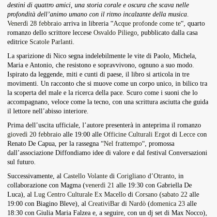
destini di quattro amici, una storia corale e oscura che scava nelle
Overdrive Fest A Matino: Il...
profondità dell’animo umano con il ritmo incalzante della musica
.
Maggio 29, 2026
4 Min
Venerdì 28 febbraio
arriva in libreria “
Acque profonde come te
“, quarto
romanzo dello scrittore leccese
Osvaldo Piliego
, pubblicato dalla casa
editrice
Scatole Parlanti
.
La sparizione di Nico segna indelebilmente le vite di Paolo, Michela,
Maria e Antonio, che resistono e sopravvivono, ognuno a suo modo.
Ispirato da leggende, miti e cunti di paese, il libro si articola in tre
movimenti. Un racconto che si muove come un corpo unico, in bilico tra
la scoperta del male e la ricerca della pace. Scuro come i suoni che lo
accompagnano, veloce come la tecno, con una scrittura asciutta che guida
il lettore nell’abisso interiore.
Prima dell’uscita ufficiale, l’autore presenterà in anteprima il romanzo
giovedì 20 febbraio
alle 19:00 alle
Officine Culturali Ergot
di
Lecce
con
Renato De Capua, per la rassegna “
Nel frattempo
“, promossa
dall’associazione Diffondiamo idee di valore e dal festival Conversazioni
sul futuro.
Successivamente, al
Castello Volante
di
Corigliano d’Otranto
, in
collaborazione con Magma (
venerdì 21
alle 19:30 con Gabriella De
Luca), al
Lug Centro Culturale Ex Macello
di
Corsano
(
sabato 22
alle
19:00 con Biagino Bleve), al
CreativiBar
di
Nardò
(
domenica 23
alle
18:30 con Giulia Maria Falzea e, a seguire, con un dj set di Max Nocco),