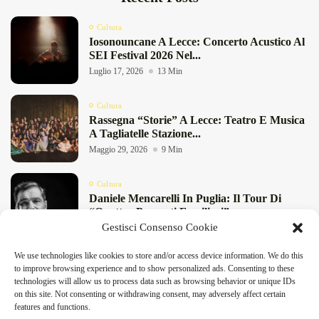
Cultura
Iosonouncane A Lecce: Concerto Acustico Al
SEI Festival 2026 Nel...
Luglio 17, 2026
13 Min
Cultura
Rassegna “Storie” A Lecce: Teatro E Musica
A Tagliatelle Stazione...
Maggio 29, 2026
9 Min
Cultura
Daniele Mencarelli In Puglia: Il Tour Di
“Quattro Presunti Familiari”...
Gestisci Consenso Cookie
Maggio 27, 2026
8 Min
We use technologies like cookies to store and/or access device information. We do this
Cultura
to improve browsing experience and to show personalized ads. Consenting to these
“Pensieri Divergenti” A Lecce: Nabil Bey
DeFinibus 2026 © All rights reserved | Magazine Online
technologies will allow us to process data such as browsing behavior or unique IDs
Chiude La Stagione Di...
on this site. Not consenting or withdrawing consent, may adversely affect certain
Maggio 23, 2026
4 Min
features and functions.