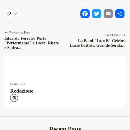
0
Facebook
Twitter
Email
Condiv
Previous Post
Next Post
Edoardo Ferrario Porta
La Band "Lato B" Celebra
"Performante" a Lecce: Risate
Lucio Battisti: Grande Serata...
e Satira...
Scritto da
Redazione
Recent Posts