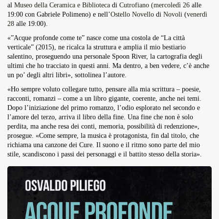
al
Museo della Ceramica e Biblioteca
di
Cutrofiano
(mercoledì 26
alle
19:00 con Gabriele Polimeno) e nell’
Ostello Novello
di
Novoli
(
venerdì
28
alle 19:00).
«”Acque profonde come te” nasce come una costola de “La città
verticale” (2015), ne ricalca la struttura e amplia il mio bestiario
salentino, proseguendo una personale Spoon River, la cartografia degli
ultimi che ho tracciato in questi anni. Ma dentro, a ben vedere, c’è anche
un po’ degli altri libri», sottolinea l’autore.
«Ho sempre voluto collegare tutto, pensare alla mia scrittura – poesie,
racconti, romanzi – come a un libro gigante, coerente, anche nei temi.
Dopo l’iniziazione del primo romanzo, l’odio esplorato nel secondo e
l’amore del terzo, arriva il libro della fine. Una fine che non è solo
perdita, ma anche resa dei conti, memoria, possibilità di redenzione»,
prosegue. «Come sempre, la musica è protagonista, fin dal titolo, che
richiama una canzone dei Cure. Il suono e il ritmo sono parte del mio
stile, scandiscono i passi dei personaggi e il battito stesso della storia».