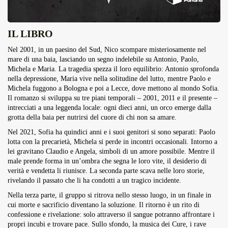
IL LIBRO
Nel 2001, in un paesino del Sud, Nico scompare misteriosamente nel
mare di una baia, lasciando un segno indelebile su Antonio, Paolo,
Michela e Maria. La tragedia spezza il loro equilibrio: Antonio sprofonda
nella depressione, Maria vive nella solitudine del lutto, mentre Paolo e
Michela fuggono a Bologna e poi a Lecce, dove mettono al mondo Sofia.
Il romanzo si sviluppa su tre piani temporali – 2001, 2011 e il presente –
intrecciati a una leggenda locale: ogni dieci anni, un orco emerge dalla
grotta della baia per nutrirsi del cuore di chi non sa amare.
Nel 2021, Sofia ha quindici anni e i suoi genitori si sono separati: Paolo
lotta con la precarietà, Michela si perde in incontri occasionali. Intorno a
lei gravitano Claudio e Angela, simboli di un amore possibile. Mentre il
male prende forma in un’ombra che segna le loro vite, il desiderio di
verità e vendetta li riunisce. La seconda parte scava nelle loro storie,
rivelando il passato che li ha condotti a un tragico incidente.
Nella terza parte, il gruppo si ritrova nello stesso luogo, in un finale in
cui morte e sacrificio diventano la soluzione. Il ritorno è un rito di
confessione e rivelazione: solo attraverso il sangue potranno affrontare i
propri incubi e trovare pace. Sullo sfondo, la musica dei Cure, i rave