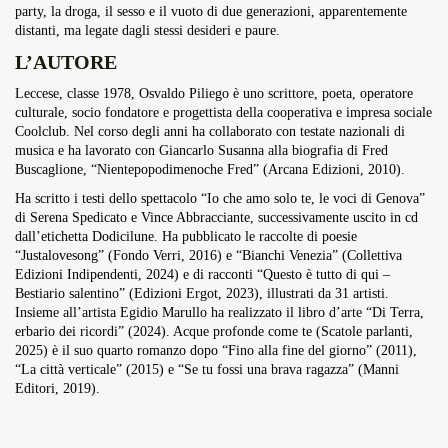
party, la droga, il sesso e il vuoto di due generazioni, apparentemente
distanti, ma legate dagli stessi desideri e paure.
L’AUTORE
Leccese, classe 1978, Osvaldo Piliego è uno scrittore, poeta, operatore
culturale, socio fondatore e progettista della cooperativa e impresa sociale
Coolclub. Nel corso degli anni ha collaborato con testate nazionali di
musica e ha lavorato con Giancarlo Susanna alla biografia di Fred
Buscaglione, “Nientepopodimenoche Fred” (Arcana Edizioni, 2010).
Ha scritto i testi dello spettacolo “Io che amo solo te, le voci di Genova”
di Serena Spedicato e Vince Abbracciante, successivamente uscito in cd
dall’etichetta Dodicilune. Ha pubblicato le raccolte di poesie
“Justalovesong” (Fondo Verri, 2016) e “Bianchi Venezia” (Collettiva
Edizioni Indipendenti, 2024) e di racconti “Questo è tutto di qui –
Bestiario salentino” (Edizioni Ergot, 2023), illustrati da 31 artisti.
Insieme all’artista Egidio Marullo ha realizzato il libro d’arte “Di Terra,
erbario dei ricordi” (2024). Acque profonde come te (Scatole parlanti,
2025) è il suo quarto romanzo dopo “Fino alla fine del giorno” (2011),
“La città verticale” (2015) e “Se tu fossi una brava ragazza” (Manni
Editori, 2019).