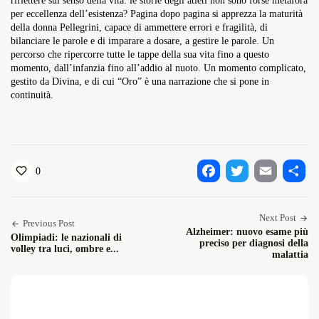
riflettere sul senso della vita: le storie degli atleti non sono forse metafora
per eccellenza dell’esistenza? Pagina dopo pagina si apprezza la maturità
della donna Pellegrini, capace di ammettere errori e fragilità, di
bilanciare le parole e di imparare a dosare, a gestire le parole. Un
percorso che ripercorre tutte le tappe della sua vita fino a questo
momento, dall’infanzia fino all’addio al nuoto. Un momento complicato,
gestito da Divina, e di cui “Oro” è una narrazione che si pone in
continuità.
0
Facebook
Twitter
Email
Condiv
Next Post
Previous Post
Alzheimer: nuovo esame più
Olimpiadi: le nazionali di
preciso per diagnosi della
volley tra luci, ombre e...
malattia