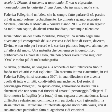
secolo la Divina, si racconta a tutto tondo. E non si risparmia,
Overdrive Fest A Matino: Il...
mostrando tutta la maturità di una donna che ha vissuto molte vite.
Maggio 29, 2026
4 Min
Federica Pellegrini è un’atleta che ha sempre fatto parlare di sé, persino
più di quanto volesse, probabilmente. Lo dimostra quanto accaduto a
Montreal
, quando ai Mondiali – correva l’anno 2005 – vinse un argento
da molti non capito, da alcuni certo invidiato, comunque talentuoso.
Icona indiscussa del nuoto mondiale, Pellegrini ha saputo negli anni
diventare più consapevole del suo carisma e del fatto di essere, davvero,
Divina, e non solo per i record e la carriera piuttosto longeva, almeno per
un’atleta del nuoto. Una maturità che ben emerge in questo libro
pubblicato da La nave di Teseo, che non poteva avere titolo migliore:
“Oro” è molto più di un’autobiografia
.
Si rivela, piuttosto, un viaggio alla scoperta di tanti retroscena fino in
fondo mai chiariti e mai esplicitati. Un racconto intimo e autentico, in cui
Federica Pellegrini si racconta a 360°, in una riflessione che diventa
quella di tutte e di tutti, condivisibile ma anche no. Del resto, il
personaggio Pellegrini, ha spesso diviso, annoverando diversi fan e
altrettanti che non sono mai riusciti ad amare il personaggio Pellegrini. Il
libro mostra
la fragilità (e la forza) di una ragazza diventata donna
, la sua
difficoltà a relazionarsi con i media e in particolare con i giornalisti, la
stessa fatica nell’affrontare un’intervista appena usciti dalla vasca, con il
suo ambiente particolare fatto di agonismo e di emozioni.