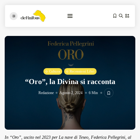
Cultura
Recensioni Libri
“Oro”, la Divina si racconta
Iosonouncane A Lecce: Concerto Acustico...
Redazione
Agosto 2, 2024
6 Min
Luglio 17, 2026
13 Min
Tarantarte Al Festival De Fès...
Giugno 4, 2026
15 Min
In “Oro”, uscito nel 2023 per La nave di Teseo, Federica Pellegrini, al