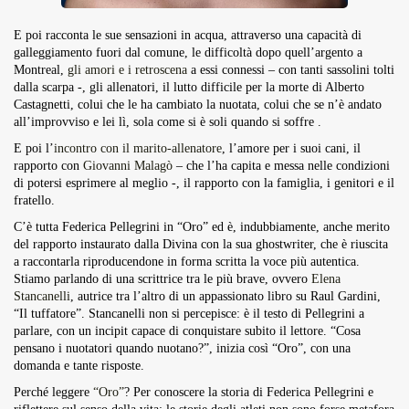
E poi racconta le sue sensazioni in acqua, attraverso una capacità di
galleggiamento fuori dal comune, le difficoltà dopo quell’argento a
Montreal,
gli amori e i retroscena
a essi connessi – con tanti sassolini tolti
dalla scarpa -, gli allenatori, il lutto difficile per la morte di Alberto
Castagnetti, colui che le ha cambiato la nuotata, colui che se n’è andato
all’improvviso e lei lì, sola come si è soli quando si soffre .
E poi l’
incontro con il marito-allenatore
, l’amore per i suoi cani, il
rapporto con
Giovanni Malagò
– che l’ha capita e messa nelle condizioni
di potersi esprimere al meglio -, il rapporto con la famiglia, i genitori e il
fratello.
C’è tutta Federica Pellegrini in “Oro” ed è, indubbiamente, anche merito
del rapporto instaurato dalla Divina con la sua ghostwriter, che è riuscita
a raccontarla riproducendone in forma scritta la voce più autentica.
Stiamo parlando di una scrittrice tra le più brave, ovvero
Elena
Stancanelli
, autrice tra l’altro di un appassionato libro su Raul Gardini,
“Il tuffatore”. Stancanelli non si percepisce: è il testo di Pellegrini a
parlare, con un incipit capace di conquistare subito il lettore. “Cosa
pensano i nuotatori quando nuotano?”, inizia così “Oro”, con una
domanda e tante risposte.
Perché leggere
“Oro”
? Per conoscere la storia di Federica Pellegrini e