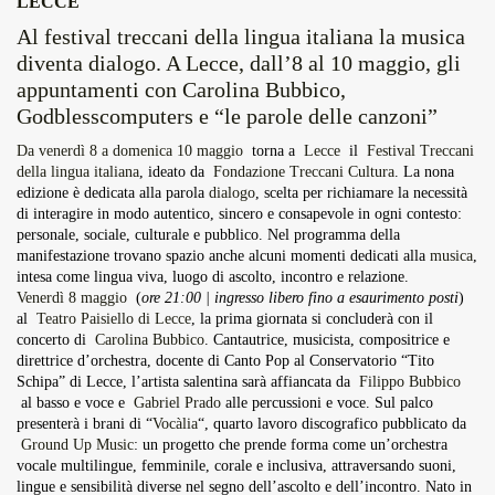
LECCE
Overdrive Fest A Matino: Il...
Al festival treccani della lingua italiana la musica
Maggio 29, 2026
4 Min
diventa dialogo. A Lecce, dall’8 al 10 maggio, gli
appuntamenti con Carolina Bubbico,
Godblesscomputers e “le parole delle canzoni”
Da venerdì 8 a domenica 10 maggio
torna a
Lecce
il
Festival Treccani
della lingua italiana
, ideato da
Fondazione Treccani Cultura
. La nona
edizione è dedicata alla parola
dialogo
, scelta per richiamare la necessità
di interagire in modo autentico, sincero e consapevole in ogni contesto:
personale, sociale, culturale e pubblico. Nel programma della
manifestazione trovano spazio anche alcuni momenti dedicati alla
musica
,
intesa come lingua viva, luogo di ascolto, incontro e relazione.
Venerdì 8 maggio
(
ore 21:00 | ingresso libero fino a esaurimento posti
)
al
Teatro Paisiello di Lecce
, la prima giornata si concluderà con il
concerto di
Carolina Bubbico
. Cantautrice, musicista, compositrice e
direttrice d’orchestra, docente di Canto Pop al Conservatorio “Tito
Schipa” di Lecce, l’artista salentina sarà affiancata da
Filippo Bubbico
al basso e voce e
Gabriel Prado
alle percussioni e voce. Sul palco
presenterà i brani di “
Vocàlia
“, quarto lavoro discografico pubblicato da
Ground Up Music
: un progetto che prende forma come un’orchestra
vocale multilingue, femminile, corale e inclusiva, attraversando suoni,
lingue e sensibilità diverse nel segno dell’ascolto e dell’incontro. Nato in