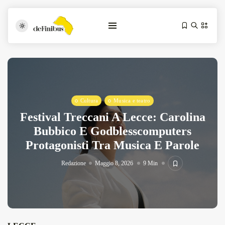
Cultura
Musica e teatro
Festival Treccani A Lecce: Carolina
Bubbico E Godblesscomputers
Protagonisti Tra Musica E Parole
Iosonouncane A Lecce: Concerto Acustico...
Luglio 17, 2026
13 Min
Redazione
Maggio 8, 2026
9 Min
Tarantarte Al Festival De Fès...
Giugno 4, 2026
15 Min