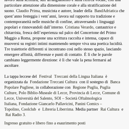
particolare attenzione alla dimensione corale e alla stratificazione del
suono.
Claudio Prima
, musicista e autore, leader della
BandAdriatica
che
quest’anno festeggia i vent’anni, lavora sul rapporto tra tradizione e
contemporaneità nelle musiche di confine, attraversando i linguaggi
popolari e rinnovandoli dall’interno.
Cristiana Verardo
, cantautrice e
chitarrista, fresca dell’esperienza sul palco del Concertone del Primo
Maggio a Roma, propone una scrittura raccolta e intensa, capace di
muoversi su registri intimi mantenendo sempre viva una poetica lucidità.
Tre traiettorie differenti si incontrano così nello stesso spazio, lasciando
emergere affinità, differenze e punti di contatto. È lì che le parole
cambiano leggermente direzione: è lì che vale la pena fermarsi ad
ascoltare.
La tappa leccese del
Festival Treccani della Lingua Italiana
è
organizzata da
Fondazione Treccani Cultura
con il sostegno di
Banca
Popolare Pugliese
, in collaborazione con
Regione Puglia
,
Puglia
Culture
,
Polo Biblio-Museale di Lecce
,
Provincia di Lecce
,
Comune di
Lecce
,
Università del Salento
,
SOI – Società Oftalmologica
Italiana
,
Fondazione Giancarlo Pallavicini
,
Panini Comics –
Topolino
,
Coolclub
e
Libreria Liberrima
. Media partner
Rai Cultura
e
Rai Radio 3
.
Ingresso gratuito e libero fino a esaurimento posti