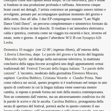
concepito come una capsula senza tempo, in cui elettronica, jazz e house
si fondono in una produzione profonda e raffinata. Attraverso cinque
brani curati nei dettagli, l’artista costruisce un paesaggio sonoro intimo e
avvolgente, pensato per accompagnare qualsiasi momento del giorno e
della notte, fino all’alba. I due EP compongono insieme “Late Night
Dance Until Dawn”, un percorso complementare e simmetrico formato da
dieci tracce divise in due blocchi. Il risultato è un’atmosfera elettronica
calda e ipnotica, costruita come un viaggio tra oscurità e luce, inverno ed
estate, notte e giorno. A seguire l’aftershow W.U.B con
Synapsys b2b
Leolss
.
Domenica 10 maggio
(
ore 12:00 | ingresso libero
), all’esterno della
Libreria Liberrima
, dopo
Le parole del giorno
e la lectio del linguista
Marcello Aprile
sul dialogo nella narrazione televisiva, la mattinata
conclusiva della tappa leccese accoglierà uno degli appuntamenti ormai
tradizionali del
Festival Treccani della lingua italiana
: “
Le parole delle
canzoni
“. L’incontro, moderato dalla giornalista
Eleonora Moscara
,
ospiterà
Carolina Bubbico
,
Cristiana Verardo
e
Claudio Prima
. Nato
come rubrica sui social, questo progetto si è trasformato nel tempo in uno
spazio di confronto in cui la lingua italiana viene osservata mentre
cambia, si espone e prende forma nei testi della musica contemporanea.
Non un commento dall’esterno, ma un attraversamento condiviso tra chi
le parole le scrive e chi le ascolta.
Carolina Bubbico
, protagonista della
serata di apertura del festival, porterà anche in questo contesto il suo
lavoro sulla scrittura, sull’arrangiamento e sulla ricerca vocale, con una