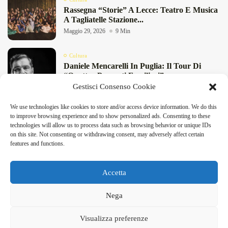
Rassegna “Storie” A Lecce: Teatro E Musica
A Tagliatelle Stazione...
Maggio 29, 2026
9 Min
Cultura
Daniele Mencarelli In Puglia: Il Tour Di
“Quattro Presunti Familiari”...
Gestisci Consenso Cookie
Maggio 27, 2026
8 Min
We use technologies like cookies to store and/or access device information. We do this
Cultura
DeFinibus 2026 © All rights reserved | Magazine Online
to improve browsing experience and to show personalized ads. Consenting to these
“Pensieri Divergenti” A Lecce: Nabil Bey
technologies will allow us to process data such as browsing behavior or unique IDs
Chiude La Stagione Di...
on this site. Not consenting or withdrawing consent, may adversely affect certain
Maggio 23, 2026
4 Min
features and functions.
Accetta
Facebook
X
Instagram
Linkedin
Nega
DeFinibus 2026 © All rights reserved | Magazine Online
Visualizza preferenze
Home
Contatti e Segnalazioni
Cookie Policy