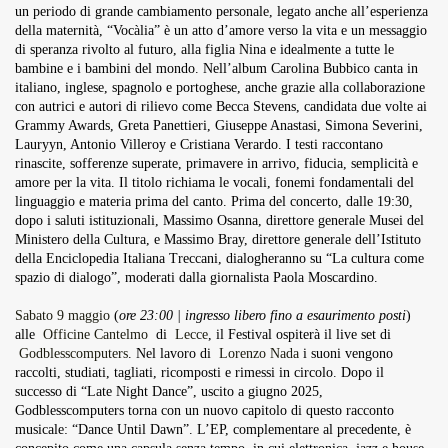
un periodo di grande cambiamento personale, legato anche all’esperienza
della maternità, “Vocàlia” è un atto d’amore verso la vita e un messaggio
di speranza rivolto al futuro, alla figlia Nina e idealmente a tutte le
bambine e i bambini del mondo. Nell’album Carolina Bubbico canta in
italiano, inglese, spagnolo e portoghese, anche grazie alla collaborazione
con autrici e autori di rilievo come Becca Stevens, candidata due volte ai
Grammy Awards, Greta Panettieri, Giuseppe Anastasi, Simona Severini,
Lauryyn, Antonio Villeroy e Cristiana Verardo. I testi raccontano
rinascite, sofferenze superate, primavere in arrivo, fiducia, semplicità e
amore per la vita. Il titolo richiama le vocali, fonemi fondamentali del
linguaggio e materia prima del canto. Prima del concerto, dalle 19:30,
dopo i saluti istituzionali, Massimo Osanna, direttore generale Musei del
Ministero della Cultura, e Massimo Bray, direttore generale dell’Istituto
della Enciclopedia Italiana Treccani, dialogheranno su “La cultura come
spazio di dialogo”, moderati dalla giornalista Paola Moscardino.
Sabato 9 maggio
(
ore 23:00 | ingresso libero fino a esaurimento posti
)
alle
Officine Cantelmo
di
Lecce
, il Festival ospiterà il live set di
Godblesscomputers
. Nel lavoro di
Lorenzo Nada
i suoni vengono
raccolti, studiati, tagliati, ricomposti e rimessi in circolo. Dopo il
successo di “Late Night Dance”, uscito a giugno 2025,
Godblesscomputers torna con un nuovo capitolo di questo racconto
musicale: “Dance Until Dawn”. L’EP, complementare al precedente, è