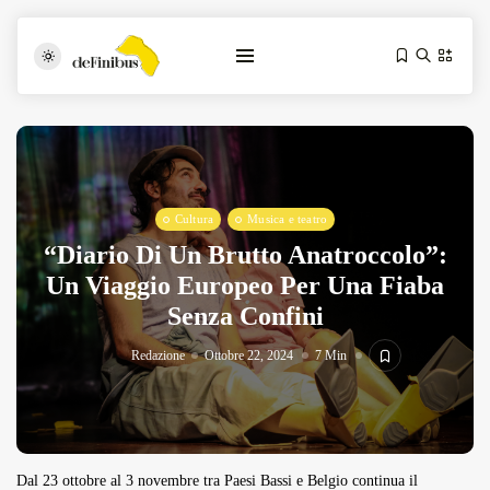
Cultura
Musica e teatro
“Diario Di Un Brutto Anatroccolo”:
Un Viaggio Europeo Per Una Fiaba
Senza Confini
Iosonouncane A Lecce: Concerto Acustico...
Luglio 17, 2026
13 Min
Redazione
Ottobre 22, 2024
7 Min
Tarantarte Al Festival De Fès...
Giugno 4, 2026
15 Min
Dal 23 ottobre al 3 novembre tra Paesi Bassi e Belgio continua il