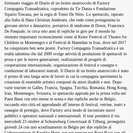
fortunato viaggio di
Diario di un brutto anatroccolo
di
Factory
Overdrive Fest A Matino: Il...
Compagnia Transadriatica
, coprodotto da Tir Danza e Fondazione
Maggio 29, 2026
4 Min
Sipario Toscana, per la regia di Tonio De Nitto. Lo spettacolo, ispirato
alla fiaba di Hans Christian Andersen, che vede come protagonista la
giovane attrice e danzatrice, portatrice di sindrome di Down, Francesca
De Pasquale, in circa otto anni di repliche in giro per il mondo ha
ottenuto importanti riconoscimenti come al Kotor Festival of Theatre for
Children in Montenegro e al Festival di Hamedan in Iran, dove nel 2017
ha conquistato ben sette premi. Factory Compagnia Transadriatica è un
realtà salentina che dal 2009 svolge attività di produzione di spettacoli in
prosa e per le nuove generazioni, realizzazione di progetti di
cooperazione internazionale, organizzazione di festival e rassegne e
conduzione di laboratori teatrali. Il Diario di un brutto anatroccolo è stato
il primo di una lunga serie di lavori in cui la compagnia sperimenta la
creazione di ensemble artistici composti da attori disabili e non. Dopo
varie tournée in Galles, Francia, Spagna, Turchia, Romania, Hong Kong,
Iran, Montenegro, Svizzera, lo spettacolo approda per la prima volta nei
Paesi Bassi con otto messe in scena e due repliche anche in Belgio,
toccando otto città ed approdando all’interno di festival, vetrine, teatri e
rassegne di prestigio, dove Factory avrà modo di incontrare nuovi
pubblici e operatori nazionali e internazionali. Il tour prenderà il via
mercoledì 23 ottobre al Schouwburg Concertzaal di Tilburg, proseguirà
giovedì 24 con uno sconfinamento in Belgio per due repliche al
Cultuurcentrum di Knokke-Heist, per poi tornare nei Paesi Bassi con gli