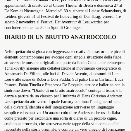
appuntamenti di sabato 26 al Chassé Theater di Breda e domenica 27 al
De Kom di Nieuwegein. Mercoledì 30 si riparte al Leidse Schouwburg di
Leiden, giovedì 31 al Festival de Betovering di Den Haag, venerdì 1 e
sabato 2 novembre al Festival Het Avontuur di Leeuwarden per
concludere domenica 3 allo Spot di Groningen.
DIARIO DI UN BRUTTO ANATROCCOLO
Nello spettacolo si gioca con leggerezza e creatività a trasformare piccoli
elementi contemporanei per evocare ogni singola situazione della fiaba,
attraverso le musiche originali composte da Paolo Coletta che reinterpreta
Tchaikovsky assieme alla collaborazione al movimento coreografico di
Annamaria De Filippi, alle luci di Davide Arsenio, ai costumi di Lapi
Lou e alle scene di Roberta Dori Puddu. Sul palco Ilaria Carlucci, Luca
Pastore, Fabio Tinella e Francesca De Pasquale, attrice e ballerina con la
sindrome down. “Diario di un brutto anatroccolo” coniuga il teatro e la
danza a partire da un classico per l’infanzia di Hans Christian Andersen.
Uno spettacolo attraverso il quale Factory continua l’indagine sul tema
della diversità/identità e dell’integrazione attraverso un linguaggio
semplice ed evocativo. Un anatroccolo oltre Andersen che usa la fiaba
come pretesto per raccontare una sorta di diario di un piccolo cigno,
creduto anatroccolo, che attraversa varie tappe della vita come quelle
raccontate nella storia originale, e compie un vero viaggio di formazione