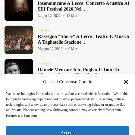
Iosonouncane A Lecce: Concerto Acustico Al
SEI Festival 2026 Nel...
Luglio 17, 2026
13 Min
Cultura
Rassegna “Storie” A Lecce: Teatro E Musica
A Tagliatelle Stazione...
Maggio 29, 2026
9 Min
Cultura
Daniele Mencarelli In Puglia: Il Tour Di
“Quattro Presunti Familiari”...
Gestisci Consenso Cookie
Maggio 27, 2026
8 Min
We use technologies like cookies to store and/or access device information. We do this
Cultura
to improve browsing experience and to show personalized ads. Consenting to these
“Pensieri Divergenti” A Lecce: Nabil Bey
technologies will allow us to process data such as browsing behavior or unique IDs
Chiude La Stagione Di...
on this site. Not consenting or withdrawing consent, may adversely affect certain
DeFinibus 2026 © All rights reserved | Magazine Online
Maggio 23, 2026
4 Min
features and functions.
Accetta