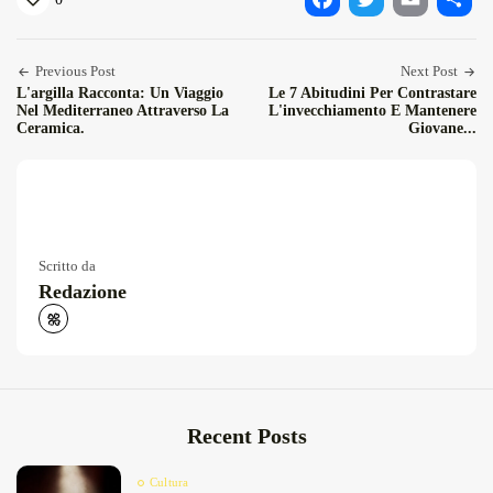
Facebook
Twitter
Email
Condiv
Previous Post
Next Post
L'argilla Racconta: Un Viaggio
Le 7 Abitudini Per Contrastare
Nel Mediterraneo Attraverso La
L'invecchiamento E Mantenere
Ceramica.
Giovane...
Scritto da
Redazione
Recent Posts
Cultura