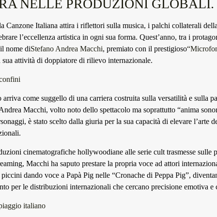
RA NELLE PRODUZIONI GLOBALI.
la Canzone Italiana attira i riflettori sulla musica, i palchi collaterali de
brare l’eccellenza artistica in ogni sua forma. Quest’anno, tra i protagon
 il nome di
Stefano Andrea Macchi
, premiato con il prestigioso
“Microfo
a sua attività di doppiatore di rilievo internazionale.
confini
 arriva come suggello di una carriera costruita sulla versatilità e sulla 
 Andrea Macchi, volto noto dello spettacolo ma soprattutto “anima sono
onaggi, è stato scelto dalla giuria per la sua capacità di elevare l’arte 
zionali.
duzioni cinematografiche hollywoodiane alle serie cult trasmesse sulle p
reaming, Macchi ha saputo prestare la propria voce ad attori internaziona
ù piccini dando voce a Papà Pig nelle “Cronache di Peppa Pig”, diventa
nto per le distribuzioni internazionali che cercano precisione emotiva e
piaggio italiano