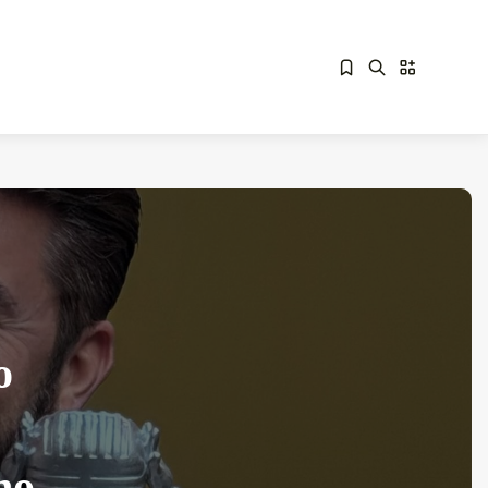
Sorry, you have no bookmarks yet.
Overdrive Fest A Matino: Il...
Maggio 29, 2026
4 Min
o
no