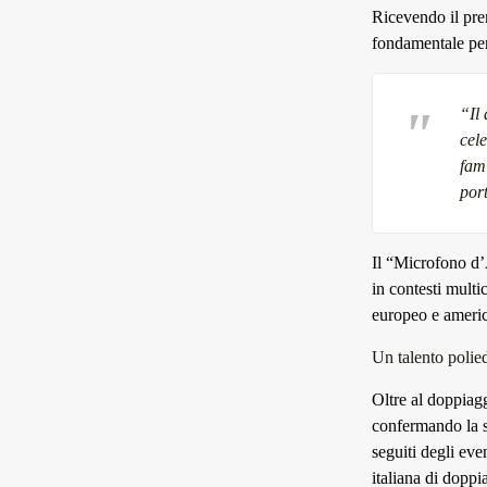
Ricevendo il pre
fondamentale per
“Il
cel
fam
port
Il “Microfono d’
in contesti multi
europeo e ameri
Un talento polie
Oltre al doppiagg
confermando la s
seguiti degli even
italiana di dopp