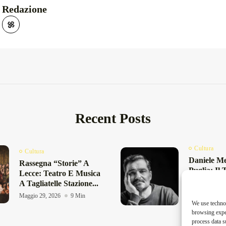
Redazione
Recent Posts
Cultura
Cultura
Daniele Me
Rassegna “Storie” A
Puglia: Il 
Lecce: Teatro E Musica
“Quattro P
A Tagliatelle Stazione...
Familiari”.
Maggio 29, 2026
9 Min
Maggio 27, 20
We use technol
browsing exper
process data s