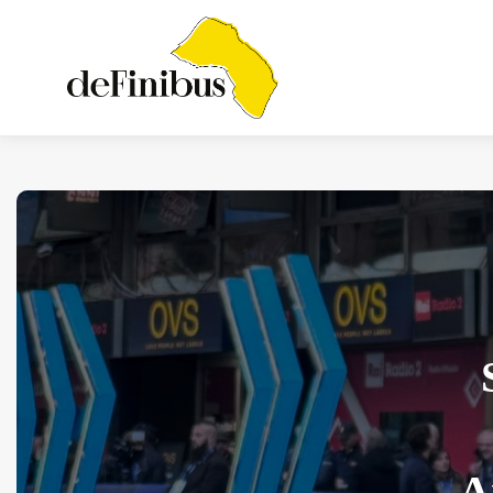
Iosonouncane A Lecce:
Concerto Acustico...
Luglio 17, 2026
13 Min
A