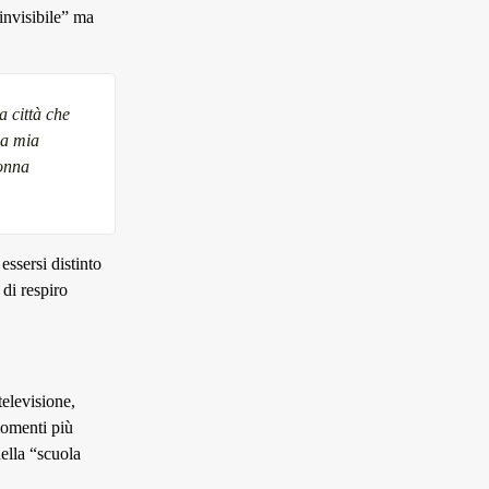
invisibile” ma
a città che
la mia
lonna
ssersi distinto
 di respiro
televisione,
momenti più
della “scuola