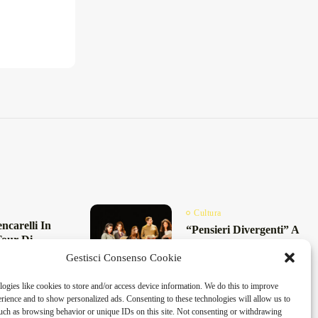
Cultura
ncarelli In
“Pensieri Divergenti” A
Tour Di
Lecce: Nabil Bey Chiude
resunti
Gestisci Consenso Cookie
La Stagione Di...
..
Maggio 23, 2026
4 Min
26
8 Min
ogies like cookies to store and/or access device information. We do this to improve
ience and to show personalized ads. Consenting to these technologies will allow us to
uch as browsing behavior or unique IDs on this site. Not consenting or withdrawing