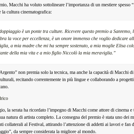
mio, Macchi ha voluto sottolineare l’importanza di un mestiere spesso “
 la cultura cinematografica:
 doppiaggio è un ponte tra culture. Ricevere questo premio a Sanremo, l
ebra la voce per eccellenza, è un onore immenso che voglio dedicare al
iglia, a mia madre che mi ha sempre sostenuto, a mia moglie Elisa co
ante della mia vita e a mio figlio Niccolò la mia meraviglia.”
Argento” non premia solo la tecnica, ma anche la capacità di Macchi di e
culturali, recitando correntemente in più lingue e collaborando a progetti
cano.
drico
io, la serata ha ricordato l’impegno di Macchi come attore di cinema e 
ua natura di artista completo. La consegna del premio è stata uno dei 
ti collaterali al Festival, attirando l’attenzione di addetti ai lavori e fan 
iaggio”, da sempre considerata la migliore al mondo.