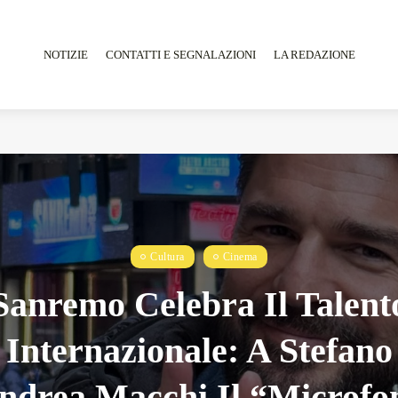
NOTIZIE
CONTATTI E SEGNALAZIONI
LA REDAZIONE
Tarantarte Al Festival De Fès...
Giugno 4, 2026
15 Min
Cultura
Cinema
Sanremo Celebra Il Talent
Internazionale: A Stefano
ndrea Macchi Il “Microfo