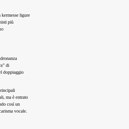
lla kermesse ligure
isti più
no
padronanza
ra” di
del doppiaggio
rincipali
li, ma è entrato
ndo così un
 carisma vocale.