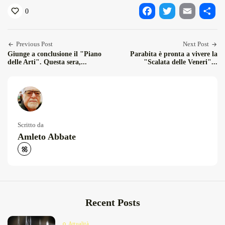
0
Facebook
Twitter
Email
Condiv
Previous Post
Next Post
Giunge a conclusione il "Piano
Parabita è pronta a vivere la
delle Arti". Questa sera,...
"Scalata delle Veneri"...
Scritto da
Amleto Abbate
Recent Posts
Attualità