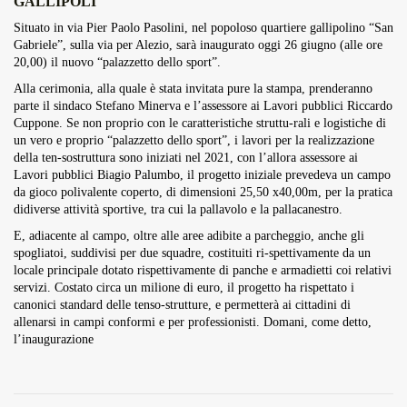
GALLIPOLI
Overdrive Fest A Matino: Il...
Situato in via Pier Paolo Pasolini, nel popoloso quartiere gallipolino “San
Maggio 29, 2026
4 Min
Gabriele”, sulla via per Alezio, sarà inaugurato oggi 26 giugno (alle ore
20,00) il nuovo “palazzetto dello sport”.
Alla cerimonia, alla quale è stata invitata pure la stampa, prenderanno
parte il sindaco Stefano Minerva e l’assessore ai Lavori pubblici Riccardo
Cuppone. Se non proprio con le caratteristiche struttu-rali e logistiche di
un vero e proprio “palazzetto dello sport”, i lavori per la realizzazione
della ten-sostruttura sono iniziati nel 2021, con l’allora assessore ai
Lavori pubblici Biagio Palumbo, il progetto iniziale prevedeva un campo
da gioco polivalente coperto, di dimensioni 25,50 x40,00m, per la pratica
didiverse attività sportive, tra cui la pallavolo e la pallacanestro.
E, adiacente al campo, oltre alle aree adibite a parcheggio, anche gli
spogliatoi, suddivisi per due squadre, costituiti ri-spettivamente da un
locale principale dotato rispettivamente di panche e armadietti coi relativi
servizi. Costato circa un milione di euro, il progetto ha rispettato i
canonici standard delle tenso-strutture, e permetterà ai cittadini di
allenarsi in campi conformi e per professionisti. Domani, come detto,
l’inaugurazione