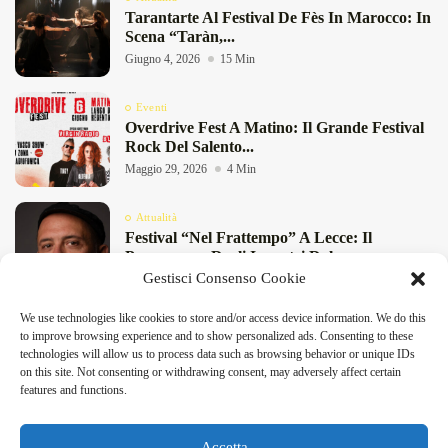
Tarantarte Al Festival De Fès In Marocco: In
Scena “Taràn,...
Giugno 4, 2026
15 Min
Eventi
Overdrive Fest A Matino: Il Grande Festival
Rock Del Salento...
Maggio 29, 2026
4 Min
Attualità
Festival “Nel Frattempo” A Lecce: Il
Programma Degli Incontri Dal...
Gestisci Consenso Cookie
Maggio 27, 2026
11 Min
We use technologies like cookies to store and/or access device information. We do this
Attualità
to improve browsing experience and to show personalized ads. Consenting to these
Birre Di Primavera 2026 A San Foca: Birra
technologies will allow us to process data such as browsing behavior or unique IDs
Artigianale E...
on this site. Not consenting or withdrawing consent, may adversely affect certain
Maggio 8, 2026
4 Min
features and functions.
DeFinibus 2026 © All rights reserved | Magazine Online
Accetta