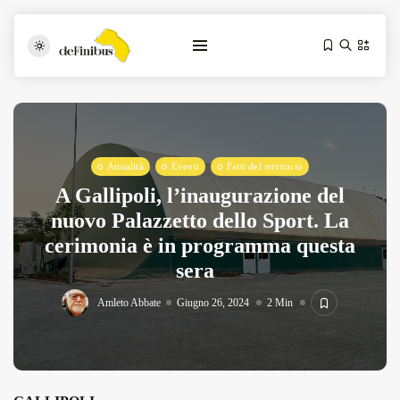
Attualità
Eventi
Fatti del territorio
A Gallipoli, l’inaugurazione del
nuovo Palazzetto dello Sport. La
cerimonia è in programma questa
Iosonouncane A Lecce: Concerto Acustico...
sera
Luglio 17, 2026
13 Min
Amleto Abbate
Giugno 26, 2024
2 Min
Tarantarte Al Festival De Fès...
Giugno 4, 2026
15 Min