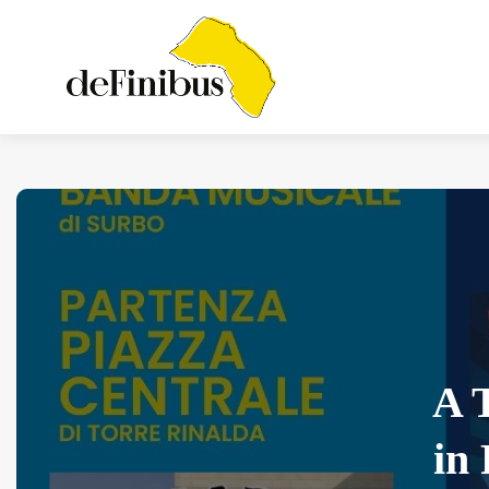
Iosonouncane A Lecce:
Concerto Acustico...
Luglio 17, 2026
13 Min
A T
in 