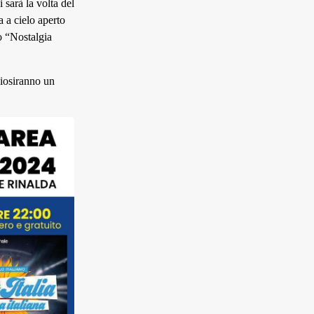
 sarà la volta del
a a cielo aperto
o “Nostalgia
ziosiranno un