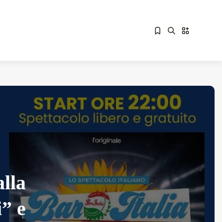
Sorry, you have no bookmarks yet.
Overdrive Fest A Matino: Il...
Maggio 29, 2026
4 Min
alla
i” e