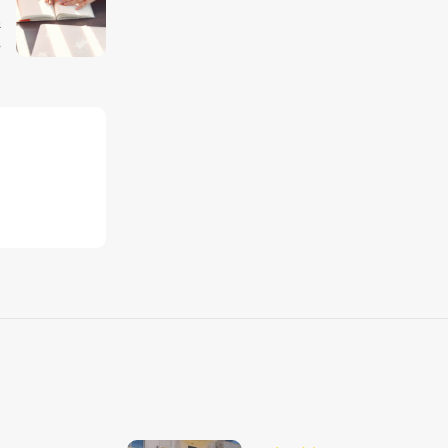
:
a
.