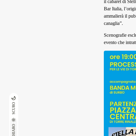
il cabaret di Ste
Bar Italia, l’orig
ammalierà il pub
canaglia”.
Scenografie esclu
evento che intratt
SCURO
CHIARO