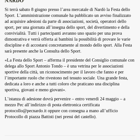
NARDO’
Overdrive Fest A Matino: Il...
Si terrà sabato 8 giugno presso l’area mercatale di Nardò la Festa dello
Maggio 29, 2026
4 Min
Sport. L’amministrazione comunale ha pubblicato un avviso finalizzato
ad acquisire adesioni da parte di associazioni, società, operatori dello
sport, per una giornata all’insegna dello sport, del divertimento e della
convivialità. Tutti i partecipanti avranno uno spazio per una prova
dimostrativa e verrà offerta ai bambini la possibilità di provare le varie
discipline e di accostarsi concretamente al mondo dello sport. Alla Festa
sarà presente anche la Consulta dello Sport.
«La Festa dello Sport – afferma il presidente del Consiglio comunale con
delega allo Sport Antonio Tondo – è una vetrina per le associazioni
sportive della città, un riconoscimento per il lavoro che fanno e per
l’importante ruolo che rivestono nel tessuto sociale. Una grande festa,
dedicata a loro e anche a tutti coloro che praticano una disciplina
sportiva, giovani e meno giovani».
L’istanza di adesione dovrà pervenire – entro venerdì 24 maggio – a
mezzo Pec all’indirizzo di posta elettronica certificata
protocollo@pecnardo.it oppure con consegna a mano all’ufficio
Protocollo di piazza Battisti (nei pressi del castello).