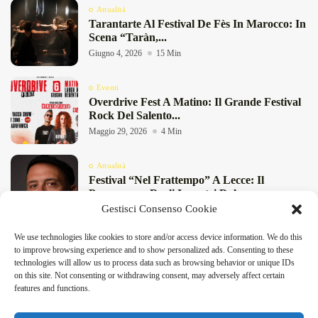
Attualità
Tarantarte Al Festival De Fès In Marocco: In
Scena “Taràn,...
Giugno 4, 2026
15 Min
Eventi
Overdrive Fest A Matino: Il Grande Festival
Rock Del Salento...
Maggio 29, 2026
4 Min
Attualità
Festival “Nel Frattempo” A Lecce: Il
Programma Degli Incontri Dal...
Gestisci Consenso Cookie
Maggio 27, 2026
11 Min
We use technologies like cookies to store and/or access device information. We do this
Attualità
to improve browsing experience and to show personalized ads. Consenting to these
Birre Di Primavera 2026 A San Foca: Birra
technologies will allow us to process data such as browsing behavior or unique IDs
Artigianale E...
on this site. Not consenting or withdrawing consent, may adversely affect certain
Maggio 8, 2026
4 Min
features and functions.