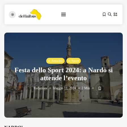
Attualità
Sport
Festa dello Sport 2024: a Nardò si
attende l’evento
Iosonouncane A Lecce: Concerto Acustico...
Luglio 17, 2026
13 Min
Redazione
Maggio 11, 2024
2 Min
Tarantarte Al Festival De Fès...
Giugno 4, 2026
15 Min