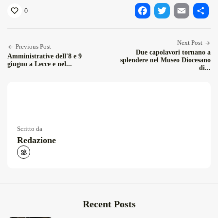
0
Facebook
Twitter
Email
Condiv
Next Post
Previous Post
Due capolavori tornano a
Amministrative dell'8 e 9
splendere nel Museo Diocesano
giugno a Lecce e nel...
di...
Scritto da
Redazione
Recent Posts