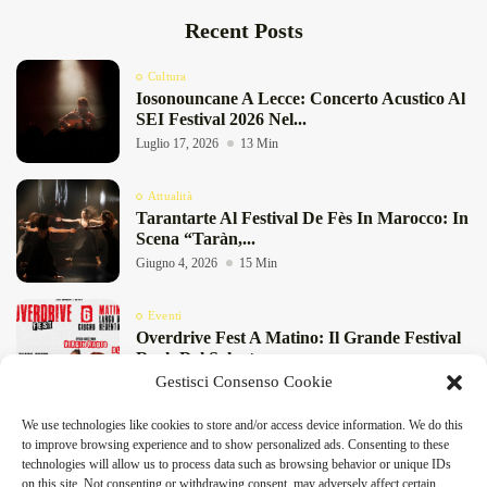
Recent Posts
Cultura
Iosonouncane A Lecce: Concerto Acustico Al
SEI Festival 2026 Nel...
Luglio 17, 2026
13 Min
Attualità
Tarantarte Al Festival De Fès In Marocco: In
Scena “Taràn,...
Giugno 4, 2026
15 Min
Eventi
Overdrive Fest A Matino: Il Grande Festival
Rock Del Salento...
Gestisci Consenso Cookie
Maggio 29, 2026
4 Min
We use technologies like cookies to store and/or access device information. We do this
Cultura
to improve browsing experience and to show personalized ads. Consenting to these
“Pensieri Divergenti” A Lecce: Nabil Bey
technologies will allow us to process data such as browsing behavior or unique IDs
Chiude La Stagione Di...
on this site. Not consenting or withdrawing consent, may adversely affect certain