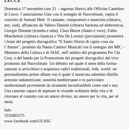
LECCE
Overdrive Fest A Matino: Il...
Domenica 17 novembre (ore 21 – ingresso libero) alle Officine Cantelmo
Maggio 29, 2026
4 Min
di Lecce, l’associazione Uasc con il sostegno di NuovoImaie, ospita il
concerto di Samuel Mele. Il cantante, compositore e musicista (chitarra,
ney, oud), affiancato da Valerio Daniele (chitarra baritona ed elettronica),
Giorgio Distante (tromba e tuba), Clara Blavet (flauto e voce), Fabio
Moschettini (chitarra classica) e Vito De Lorenzi (percussioni) presenterà
i brani del progetto discografico “
Il Santo Sforzo di capire cosa sia
l’Amore
“, prodotto da Nauna Cantieri Musicali con il sostegno del MIC –
Ministero della Cultura e di SIAE, nell’ambito del programma Per Chi
Crea, e del bando per la Promozione dei progetti discografici dal vivo
promosso dal NuovoImaie. Un debutto nel quale il seme della forma-
canzone si arricchisce e acquisisce radici tradizionali, folk, world: un
personalissimo primo album con il quale il musicista salentino distilla
armonie sudamericane, sonorità mediterranee e in particolare
mediorientali provenienti da strumenti inconfondibili come oud e ney.
Una canzone capace di superare le vicende ordinarie della vita e di
ritornare al contatto con un amore divino, un amore per la vita, per sé
stessi.
Info
3331803375
www.facebook.com/UUASC