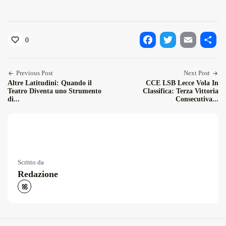
0
Facebook
Twitter
Email
Condiv
Previous Post
Next Post
Altre Latitudini: Quando il
CCE LSB Lecce Vola In
Teatro Diventa uno Strumento
Classifica: Terza Vittoria
di...
Consecutiva...
Scritto da
Redazione