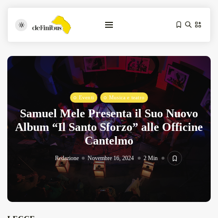
Eventi
Musica e teatro
Samuel Mele Presenta il Suo Nuovo
Album “Il Santo Sforzo” alle Officine
Cantelmo
Iosonouncane A Lecce: Concerto Acustico...
Luglio 17, 2026
13 Min
Redazione
Novembre 16, 2024
2 Min
Tarantarte Al Festival De Fès...
Giugno 4, 2026
15 Min