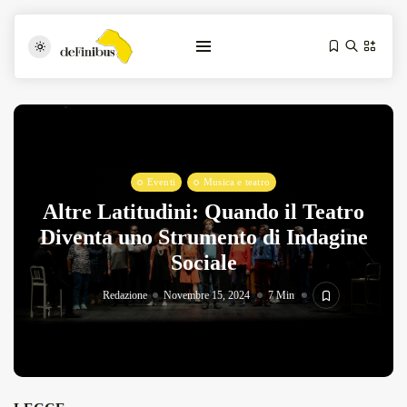
Eventi
Musica e teatro
Altre Latitudini: Quando il Teatro
Diventa uno Strumento di Indagine
Sociale
Iosonouncane A Lecce: Concerto Acustico...
Luglio 17, 2026
13 Min
Redazione
Novembre 15, 2024
7 Min
Tarantarte Al Festival De Fès...
Giugno 4, 2026
15 Min