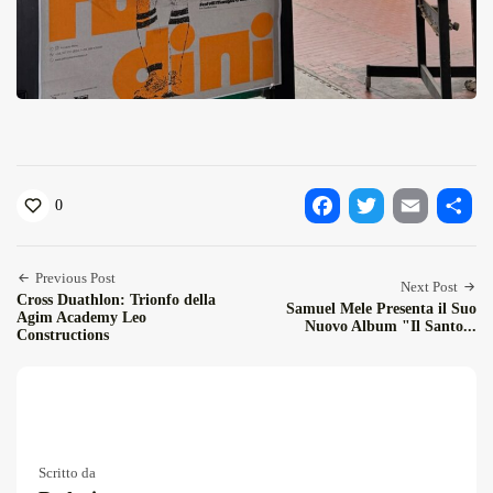
0
Facebook
Twitter
Email
Condiv
Previous Post
Next Post
Cross Duathlon: Trionfo della
Samuel Mele Presenta il Suo
Agim Academy Leo
Nuovo Album "Il Santo...
Constructions
Scritto da