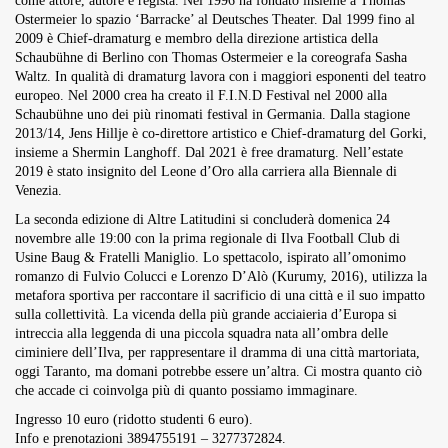
come attore, autore e regista. Nel 1996 ha fondato insieme a Thomas
Ostermeier lo spazio ‘Barracke’ al Deutsches Theater. Dal 1999 fino al
2009 è Chief-dramaturg e membro della direzione artistica della
Schaubühne di Berlino con Thomas Ostermeier e la coreografa Sasha
Waltz. In qualità di dramaturg lavora con i maggiori esponenti del teatro
europeo. Nel 2000 crea ha creato il F.I.N.D Festival nel 2000 alla
Schaubühne uno dei più rinomati festival in Germania. Dalla stagione
2013/14, Jens Hillje è co-direttore artistico e Chief-dramaturg del Gorki,
insieme a Shermin Langhoff. Dal 2021 è free dramaturg. Nell’estate
2019 è stato insignito del Leone d’Oro alla carriera alla Biennale di
Venezia.
La seconda edizione di Altre Latitudini si concluderà domenica 24
novembre alle 19:00 con la prima regionale di Ilva Football Club di
Usine Baug & Fratelli Maniglio. Lo spettacolo, ispirato all’omonimo
romanzo di Fulvio Colucci e Lorenzo D’Alò (Kurumy, 2016), utilizza la
metafora sportiva per raccontare il sacrificio di una città e il suo impatto
sulla collettività. La vicenda della più grande acciaieria d’Europa si
intreccia alla leggenda di una piccola squadra nata all’ombra delle
ciminiere dell’Ilva, per rappresentare il dramma di una città martoriata,
oggi Taranto, ma domani potrebbe essere un’altra. Ci mostra quanto ciò
che accade ci coinvolga più di quanto possiamo immaginare.
Ingresso 10 euro (ridotto studenti 6 euro).
Info e prenotazioni 3894755191 – 3277372824.