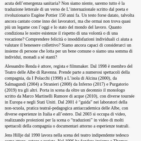
acuta dell’emergenza sanitaria? Non siamo niente, saremo tutto è la
traduzione letterale di un verso de L’internazionale scritto dal poeta e
rivoluzionario Eugène Pottier 150 anni fa. Un testo forse datato, talvolta
ancora cantato come inno dei lavoratori, ma che ormai non trova quasi
più un legame con l’oggi e lo stato del mondo del lavoro. Quanto
condiziona le nostre esistenze il rispetto di una volontà o di una
vocazione? Comprendere felicità o insoddisfazioni individuali ci aiuta a
valutare il benessere collettivo? Siamo ancora capaci di considerarci un
insieme di persone che lotta per un bene comune o siamo una somma di
individui, monadi a sé stanti?
Alessandro Renda è attore, regista e filmmaker. Dal 1998 è membro del
Teatro delle Albe di Ravenna. Prende parte a numerosi spettacoli della
compagnia, da I Polacchi (1998) a L’isola di Alcina (2000), da
Salmagundi (2004) a Stranieri (2008) da Inferno (2017) e Purgatorio
(2019) tra gli altri. Porta in scena da oltre un decennio il monologo
scritto da Marco Martinelli Rumore di acque (2010), con diverse tournée
in Europa e negli Stati Uniti. Dal 2001 è “guida” nei laboratori della
non-scuola, pratica teatral-pedagogica antiaccademica delle Albe, con
diverse esperienze in Italia e all’estero. Dal 2003 si occupa di video,
realizzando proiezioni per la scena o “traduzioni” in video di molti
spettacoli della compagnia o documentari attorno a esperienze teatrali.
Jens Hillje dal 1990 lavora nella scena del teatro indipendente tedesco