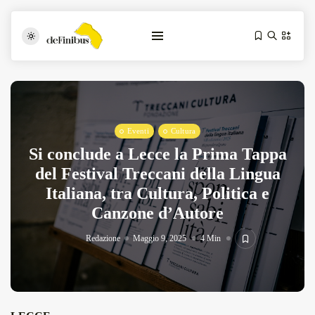
Eventi
Cultura
Si conclude a Lecce la Prima Tappa
del Festival Treccani della Lingua
Italiana, tra Cultura, Politica e
Iosonouncane A Lecce: Concerto Acustico...
Canzone d’Autore
Luglio 17, 2026
13 Min
Redazione
Maggio 9, 2025
4 Min
Tarantarte Al Festival De Fès...
Giugno 4, 2026
15 Min