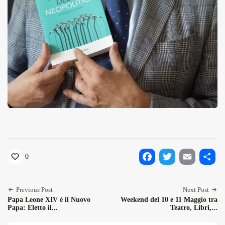
0
Facebook
Twitter
Email
Condiv
Previous Post
Next Post
Papa Leone XIV è il Nuovo
Weekend del 10 e 11 Maggio tra
Papa: Eletto il...
Teatro, Libri,...