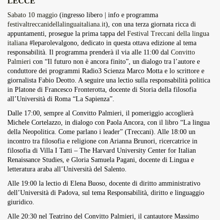
LECCE
Overdrive Fest A Matino: Il...
Sabato 10 maggio
(ingresso libero | info e programma
Maggio 29, 2026
4 Min
festivaltreccanidellalinguaitaliana.it
), con una terza giornata ricca di
appuntamenti, prosegue la prima tappa del
Festival Treccani della lingua
italiana
#leparolevalgono, dedicato in questa ottava edizione al tema
responsabilità. Il programma prenderà il via alle 11:00 dal
Convitto
Palmieri
con “Il futuro non è ancora finito”, un dialogo tra l’autore e
conduttore dei programmi Radio3 Scienza Marco Motta e lo scrittore e
giornalista Fabio Deotto. A seguire una lectio sulla responsabilità politica
in Platone di Francesco Fronterotta, docente di Storia della filosofia
all’Università di Roma “La Sapienza”.
Dalle 17:00, sempre al Convitto Palmieri, il pomeriggio accoglierà
Michele Cortelazzo, in dialogo con Paola Ancora, con il libro “La lingua
della Neopolitica. Come parlano i leader” (Treccani). Alle 18:00 un
incontro tra filosofia e religione con Arianna Brunori, ricercatrice in
filosofia di Villa I Tatti – The Harvard University Center for Italian
Renaissance Studies, e Gloria Samuela Pagani, docente di Lingua e
letteratura araba all’Università del Salento.
Alle 19:00 la lectio di Elena Buoso, docente di diritto amministrativo
dell’Università di Padova, sul tema Responsabilità, diritto e linguaggio
giuridico.
Alle 20:30 nel Teatrino del Convitto Palmieri, il cantautore Massimo