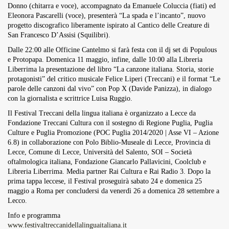
Donno (chitarra e voce), accompagnato da Emanuele Coluccia (fiati) ed
Eleonora Pascarelli (voce), presenterà “La spada e l’incanto”, nuovo
progetto discografico liberamente ispirato al Cantico delle Creature di
San Francesco D’Assisi (Squilibri).
Dalle 22:00 alle Officine Cantelmo si farà festa con il dj set di Populous
e Protopapa. Domenica 11 maggio, infine, dalle 10:00 alla Libreria
Liberrima la presentazione del libro “La canzone italiana. Storia, storie
protagonisti” del critico musicale Felice Liperi (Treccani) e il format “Le
parole delle canzoni dal vivo” con Pop X (Davide Panizza), in dialogo
con la giornalista e scrittrice Luisa Ruggio.
Il Festival Treccani della lingua italiana è organizzato a Lecce da
Fondazione Treccani Cultura con il sostegno di Regione Puglia, Puglia
Culture e Puglia Promozione (POC Puglia 2014/2020 | Asse VI – Azione
6.8) in collaborazione con Polo Biblio-Museale di Lecce, Provincia di
Lecce, Comune di Lecce, Università del Salento, SOI – Società
oftalmologica italiana, Fondazione Giancarlo Pallavicini, Coolclub e
Libreria Liberrima. Media partner Rai Cultura e Rai Radio 3. Dopo la
prima tappa leccese, il Festival proseguirà sabato 24 e domenica 25
maggio a Roma per concludersi da venerdì 26 a domenica 28 settembre a
Lecco.
Info e programma
www.festivaltreccanidellalinguaitaliana.it