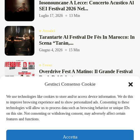
Iosonouncane A Lecce: Concerto Acustico Al
SEI Festival 2026 Nel...
Luglio 17, 2026
13 Min
Attualità
Tarantarte Al Festival De Fès In Marocco: In
Scena “Taràn,...
Giugno 4, 2026
15 Min
Eventi
Overdrive Fest A Matino: Il Grande Festival
Rock Del Salento...
Gestisci Consenso Cookie
Maggio 29, 2026
4 Min
We use technologies like cookies to store and/or access device information. We do this
Cultura
to improve browsing experience and to show personalized ads. Consenting to these
Rassegna “Storie” A Lecce: Teatro E Musica
technologies will allow us to process data such as browsing behavior or unique IDs
A Tagliatelle Stazione...
on this site. Not consenting or withdrawing consent, may adversely affect certain
Maggio 29, 2026
9 Min
features and functions.
DeFinibus 2026 © All rights reserved | Magazine Online
Accetta