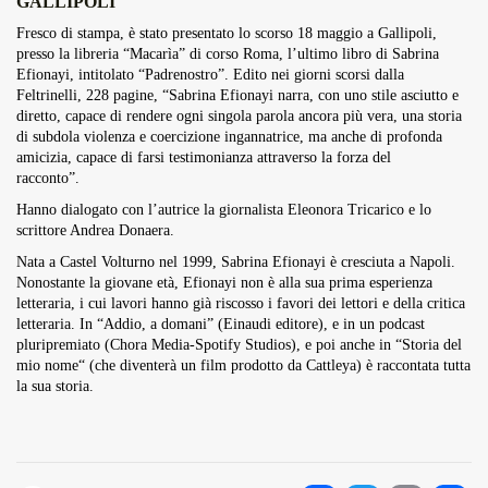
GALLIPOLI
Overdrive Fest A Matino: Il...
Fresco di stampa, è stato presentato lo scorso 18 maggio a Gallipoli,
Maggio 29, 2026
4 Min
presso la libreria “Macarìa” di corso Roma, l’ultimo libro di Sabrina
Efionayi, intitolato “Padrenostro”. Edito nei giorni scorsi dalla
Feltrinelli, 228 pagine, “Sabrina Efionayi narra, con uno stile asciutto e
diretto, capace di rendere ogni singola parola ancora più vera, una storia
di subdola violenza e coercizione ingannatrice, ma anche di profonda
amicizia, capace di farsi testimonianza attraverso la forza del
racconto”.
Hanno dialogato con l’autrice la giornalista Eleonora Tricarico e lo
scrittore Andrea Donaera.
Nata a Castel Volturno nel 1999, Sabrina Efionayi è cresciuta a Napoli.
Nonostante la giovane età, Efionayi non è alla sua prima esperienza
letteraria, i cui lavori hanno già riscosso i favori dei lettori e della critica
letteraria. In “Addio, a domani” (Einaudi editore), e in un podcast
pluripremiato (Chora Media-Spotify Studios), e poi anche in “Storia del
mio nome“ (che diventerà un film prodotto da Cattleya) è raccontata tutta
la sua storia.