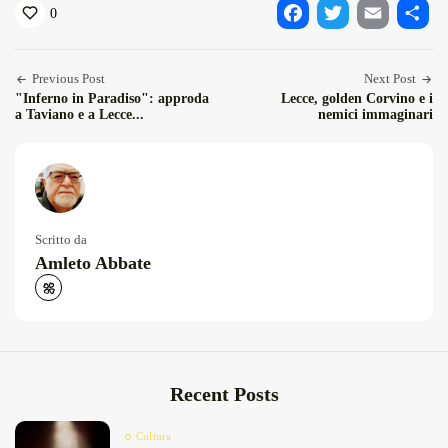
0
Facebook
Twitter
Email
Condiv
Previous Post
Next Post
"Inferno in Paradiso": approda
Lecce, golden Corvino e i
a Taviano e a Lecce...
nemici immaginari
Scritto da
Amleto Abbate
Recent Posts
Cultura