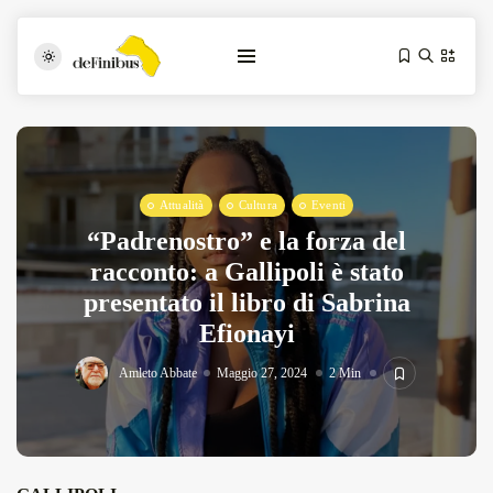
Attualità
Cultura
Eventi
“Padrenostro” e la forza del
racconto: a Gallipoli è stato
presentato il libro di Sabrina
Iosonouncane A Lecce: Concerto Acustico...
Efionayi
Luglio 17, 2026
13 Min
Amleto Abbate
Maggio 27, 2024
2 Min
Tarantarte Al Festival De Fès...
Giugno 4, 2026
15 Min