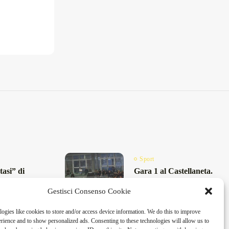
Sport
tasi” di
Gara 1 al Castellaneta.
spugna
La CCE LSB Lecce
 4-2 e...
Gestisci Consenso Cookie
pronta al...
25
4 Min
Maggio 13, 2025
4 Min
ogies like cookies to store and/or access device information. We do this to improve
ience and to show personalized ads. Consenting to these technologies will allow us to