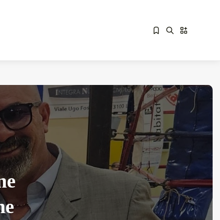
Sorry, you have no bookmarks yet.
Overdrive Fest A Matino: Il...
Maggio 29, 2026
4 Min
ne
ne