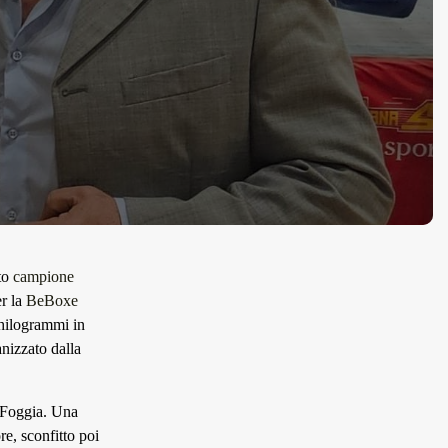
ato
campione
er la
BeBoxe
chilogrammi in
nizzato dalla
i Foggia. Una
re, sconfitto poi