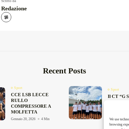
Scritto da
Redazione
Recent Posts
Sport
Sport
CCE LSB LECCE
Il CT “G S
RULLO
Galatina e
COMPRESSORE A
Poggibonsi:
MOLFETTA
Maggio 13, 20
Gennaio 20, 2026
4 Min
We use technol
browsing exper