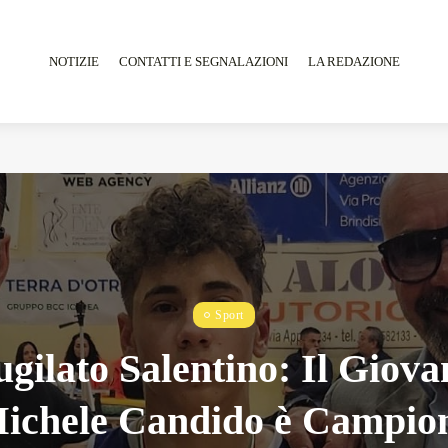
NOTIZIE
CONTATTI E SEGNALAZIONI
LA REDAZIONE
Tarantarte Al Festival De Fès...
Giugno 4, 2026
15 Min
Sport
ugilato Salentino: Il Giova
ichele Candido è Campio