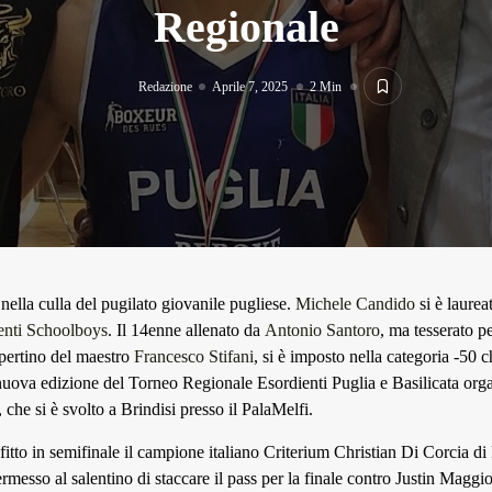
Regionale
Redazione
Aprile 7, 2025
2 Min
 nella culla del pugilato giovanile pugliese.
Michele Candido
si è laure
enti Schoolboys
. Il 14enne allenato da
Antonio Santoro
, ma tesserato p
ertino del maestro
Francesco Stifani
, si è imposto nella categoria -50 
nuova edizione del Torneo Regionale Esordienti Puglia e Basilicata orga
 che si è svolto a Brindisi presso il PalaMelfi.
itto in semifinale il campione italiano Criterium Christian Di Corcia d
ermesso al salentino di staccare il pass per la finale contro Justin Maggio