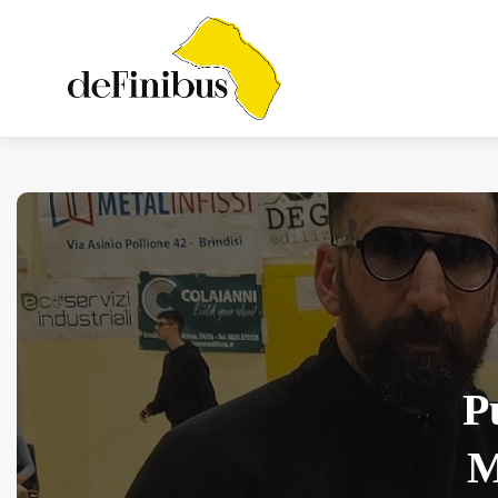
Iosonouncane A Lecce:
Concerto Acustico...
Luglio 17, 2026
13 Min
P
M