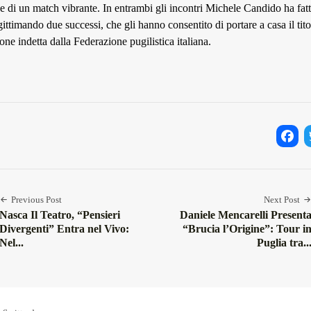
ne di un match vibrante. In entrambi gli incontri Michele Candido ha fat
gittimando due successi, che gli hanno consentito di portare a casa il tit
one indetta dalla Federazione pugilistica italiana.
Facebo
Twi
Previous Post
Next Post
Nasca Il Teatro, “Pensieri
Daniele Mencarelli Present
Divergenti” Entra nel Vivo:
“Brucia l’Origine”: Tour i
Nel...
Puglia tra..