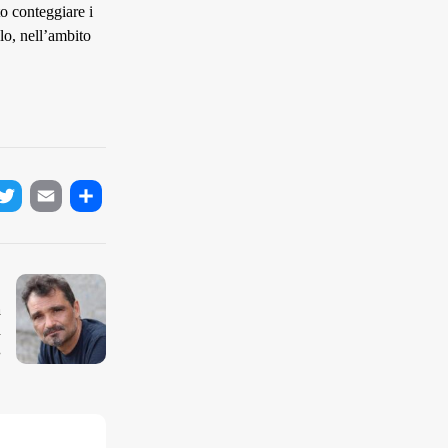
to conteggiare i
olo, nell’ambito
ok
tter
Email
Condividi
a
n
.