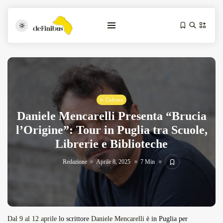
Cultura
Daniele Mencarelli Presenta “Brucia
l’Origine”: Tour in Puglia tra Scuole,
Librerie e Biblioteche
Iosonouncane A Lecce: Concerto Acustico...
Luglio 17, 2026
13 Min
Redazione
Aprile 8, 2025
7 Min
Tarantarte Al Festival De Fès...
Giugno 4, 2026
15 Min
Dal 9 al 12 aprile
lo scrittore
Daniele Mencarelli
è in Puglia per