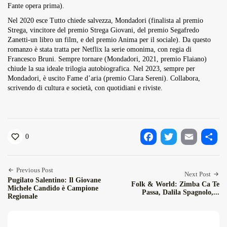
Fante opera prima).
Nel 2020 esce Tutto chiede salvezza, Mondadori (finalista al premio
Strega, vincitore del premio Strega Giovani, del premio Segafredo
Zanetti-un libro un film, e del premio Anima per il sociale). Da questo
romanzo è stata tratta per Netflix la serie omonima, con regia di
Francesco Bruni. Sempre tornare (Mondadori, 2021, premio Flaiano)
chiude la sua ideale trilogia autobiografica. Nel 2023, sempre per
Mondadori, è uscito Fame d’aria (premio Clara Sereni). Collabora,
scrivendo di cultura e società, con quotidiani e riviste.
0
Facebook
Twitter
Email
Condiv
Previous Post
Next Post
Pugilato Salentino: Il Giovane
Folk & World: Zimba Ca Te
Michele Candido è Campione
Passa, Dalila Spagnolo,...
Regionale