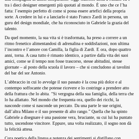
tra i dieci designer emergenti più quotati al mondo. È uno che ce l’ha
fatta: l’esempio perfetto di come si possa essere artefici della propria
sorte. A credere in lui e a lanciarlo è stato Franco Zardi in persona, un
guru del design mondiale, che ha riconosciuto in Gabriele la grazia del
talento.
Da quel momento, la sua vita si è trasformata, ha preso a correre a un
ritmo frenetico alimentandosi di adrenalina e soddisfazioni, non ultima
l’incontro e l’amore con Camilla, la figlia di Zardi. E ora, dopo quattro
anni, torna. A casa tutto è rimasto identico, a partire dalla vita dei suoi
amici, come se il tempo non fosse trascorso, stesse abitudini, stesse
giornate – al posto della scuola il lavoro – che si concludono ai tavolini
del bar del sor Antonio.
L’abbraccio in cui lo avvolge il suo passato è la cosa più dolce e al
contempo soffocante che potesse ricevere e lo costringe a prendere atto
della frattura che lo abita. “Si vergogna della sua famiglia, della terra che
lo ha allattato. Nel mondo che frequenta ora, quello dei ricchi, la
nasconde come si nasconde un peccato. Da una parte le sue origini,
dall’altra Milano e il suo presente di alto rango.” Quella che ha spinto
Gabriele a disegnare è una passione vera, bruciante, su cui lui ha puntato
tutto, uscendone vincitore. Eppure, una volta realizzato, il sogno non dà
la felicità attesa.
Cura poetica della lingua e potenza dei sentimenti si distillano con