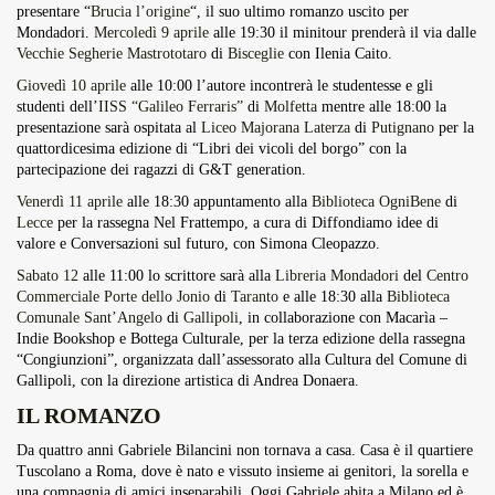
presentare “
Brucia l’origine
“, il suo ultimo romanzo uscito per
Overdrive Fest A Matino: Il...
Mondadori.
Mercoledì 9 aprile
alle 19:30 il minitour prenderà il via dalle
Maggio 29, 2026
4 Min
Vecchie Segherie Mastrototaro
di
Bisceglie
con Ilenia Caito.
Giovedì 10 aprile
alle 10:00 l’autore incontrerà le studentesse e gli
studenti dell’
IISS “Galileo Ferraris”
di
Molfetta
mentre alle 18:00 la
presentazione sarà ospitata al
Liceo Majorana Laterza
di
Putignano
per la
quattordicesima edizione di “Libri dei vicoli del borgo” con la
partecipazione dei ragazzi di G&T generation.
Venerdì 11 aprile
alle 18:30 appuntamento alla
Biblioteca OgniBene
di
Lecce
per la rassegna Nel Frattempo, a cura di Diffondiamo idee di
valore e Conversazioni sul futuro, con Simona Cleopazzo.
Sabato 12
alle 11:00 lo scrittore sarà alla
Libreria Mondadori
del
Centro
Commerciale Porte dello Jonio
di
Taranto
e alle 18:30 alla
Biblioteca
Comunale Sant’Angelo
di
Gallipoli
, in collaborazione con Macarìa –
Indie Bookshop e Bottega Culturale, per la terza edizione della rassegna
“Congiunzioni”, organizzata dall’assessorato alla Cultura del Comune di
Gallipoli, con la direzione artistica di Andrea Donaera.
IL ROMANZO
Da quattro anni Gabriele Bilancini non tornava a casa. Casa è il quartiere
Tuscolano a Roma, dove è nato e vissuto insieme ai genitori, la sorella e
una compagnia di amici inseparabili. Oggi Gabriele abita a Milano ed è