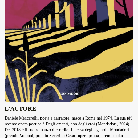
L’AUTORE
Daniele Mencarelli, poeta e narratore, nasce a Roma nel 1974. La sua più
recente opera poetica è Degli amanti, non degli eroi (Mondadori, 2024).
Del 2018 è il suo romanzo d’esordio, La casa degli sguardi, Mondadori
(premio Volponi, premio Severino Cesari opera prima, premio John