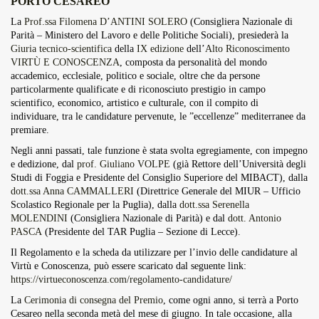
PORTO CESAREO
Overdrive Fest A Matino: Il...
La
Prof.ssa Filomena D’ANTINI SOLERO
(Consigliera Nazionale di
Maggio 29, 2026
4 Min
Parità – Ministero del Lavoro e delle Politiche Sociali), presiederà la
Giuria tecnico-scientifica
della
IX edizione
dell’
Alto Riconoscimento
VIRTÙ E CONOSCENZA
, composta da personalità del mondo
accademico, ecclesiale, politico e sociale, oltre che da persone
particolarmente qualificate e di riconosciuto prestigio in campo
scientifico, economico, artistico e culturale, con il compito di
individuare, tra le candidature pervenute, le ”eccellenze” mediterranee da
premiare.
Negli anni passati, tale funzione è stata svolta egregiamente, con impegno
e dedizione, dal
prof. Giuliano VOLPE
(già Rettore dell’Università degli
Studi di Foggia e Presidente del Consiglio Superiore del MIBACT), dalla
dott.ssa Anna CAMMALLERI
(Direttrice Generale del MIUR – Ufficio
Scolastico Regionale per la Puglia), dalla
dott.ssa Serenella
MOLENDINI
(Consigliera Nazionale di Parità) e dal
dott. Antonio
PASCA
(Presidente del TAR Puglia – Sezione di Lecce).
Il Regolamento e la scheda da utilizzare per l’invio delle candidature al
Virtù e Conoscenza, può essere scaricato dal seguente link:
https://virtueconoscenza.com/regolamento-candidature/
La
Cerimonia di consegna del Premio
, come ogni anno, si terrà a Porto
Cesareo nella seconda metà del mese di giugno. In tale occasione, alla