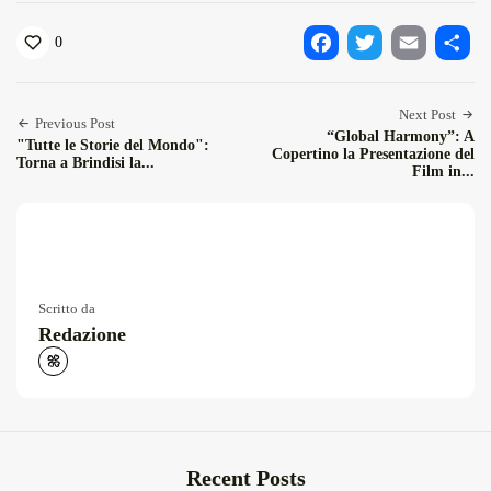
0
Facebook
Twitter
Email
Condiv
Next Post
Previous Post
“Global Harmony”: A
"Tutte le Storie del Mondo":
Copertino la Presentazione del
Torna a Brindisi la...
Film in...
Scritto da
Redazione
Recent Posts