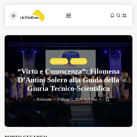
Cultura
Eventi
“Virtù e Conoscenza”: Filomena
D’Antini Solero alla Guida della
Giuria Tecnico-Scientifica
Iosonouncane A Lecce: Concerto Acustico...
Luglio 17, 2026
13 Min
Redazione
Febbraio 1, 2025
4 Min
Tarantarte Al Festival De Fès...
Giugno 4, 2026
15 Min