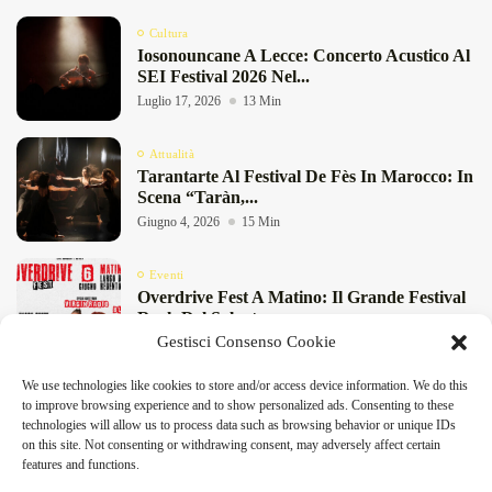
Cultura
Iosonouncane A Lecce: Concerto Acustico Al
SEI Festival 2026 Nel...
Luglio 17, 2026
13 Min
Attualità
Tarantarte Al Festival De Fès In Marocco: In
Scena “Taràn,...
Giugno 4, 2026
15 Min
Eventi
Overdrive Fest A Matino: Il Grande Festival
Rock Del Salento...
Gestisci Consenso Cookie
Maggio 29, 2026
4 Min
We use technologies like cookies to store and/or access device information. We do this
Cultura
to improve browsing experience and to show personalized ads. Consenting to these
Rassegna “Storie” A Lecce: Teatro E Musica
technologies will allow us to process data such as browsing behavior or unique IDs
A Tagliatelle Stazione...
on this site. Not consenting or withdrawing consent, may adversely affect certain
Maggio 29, 2026
9 Min
features and functions.
DeFinibus 2026 © All rights reserved | Magazine Online