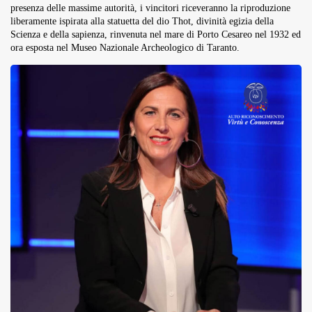
presenza delle massime autorità, i vincitori riceveranno la riproduzione
liberamente ispirata alla statuetta del dio Thot, divinità egizia della
Scienza e della sapienza, rinvenuta nel mare di Porto Cesareo nel 1932 ed
ora esposta nel Museo Nazionale Archeologico di Taranto.