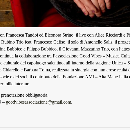
on Francesca Tandoi ed Eleonora Strino, il live con Alice Ricciardi e Pi
Rubino Trio feat. Francesco Cafiso, il solo di Antonello Salis, il proge
lina Bubbico e Filippo Bubbico, il Giovanni Mazzarino Trio, con l’attes
continua la collaborazione tra l’associazione Good Vibes – Musica Cul
 e culturale del capoluogo salentino, all’interno della stagione Unica –
to Chiarello e Barbara Toma, realizzata in sinergia con numerose realtà de
 socie e dei soci, il contributo della Fondazione AMI – Alta Mane Italia 
er mille luterano.
n prenotazione obbligatoria.
9 –
goodvibesassociazione@gmail.com
.