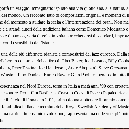
orrà un viaggio immaginario ispirato alla vita quotidiana, alla natura, a
li del mondo. Un racconto fatto di composizioni originali e momenti di 
e del momento a guidare la scelta e l’interpretazione dei brani. Non 
 e a grandi autori della tradizione italiana come Domenico Modugno e 
o e dinamico, varia di volta in volta, arricchendosi di standard, improv
ia con la sensibilità dell’istante.
 una delle più affermate pianiste e compositrici del jazz europeo. Dalla 
ollaborato con artisti del calibro di Chet Baker, Joe Lovano, Billy Co
heny, Peter Erskine, Joe Henderson, Andy Sheppard, Steve Grossma
inston, Pino Daniele, Enrico Rava e Gino Paoli, esibendosi in tutto i
sperienza nel Nord Europa, torna in Italia a metà anni ’90 con progetti
ne sonore. Per il film Basilicata Coast to Coast di Rocco Papaleo riceve
 e il David di Donatello 2011, prima donna a ottenere il premio come m
la Repubblica Italiana e membro della Royal Swedish Academy of Music
 e una carriera in costante evoluzione, rappresenta una delle voci più auto
do.