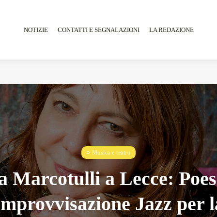
NOTIZIE
CONTATTI E SEGNALAZIONI
LA REDAZIONE
Tarantarte Al Festival De Fès...
Giugno 4, 2026
15 Min
Musica e teatro
a Marcotulli a Lecce: Poes
Improvvisazione Jazz per l