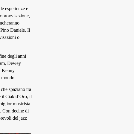
lle esperienze e
improvvisazione,
mancheranno
Pino Daniele. Il
visazioni o
fine degli anni
bham, Dewey
n, Kenny
l mondo.
 che spaziano tra
 il Ciak d’Oro, il
iglior musicista.
. Con decine di
revoli del jazz