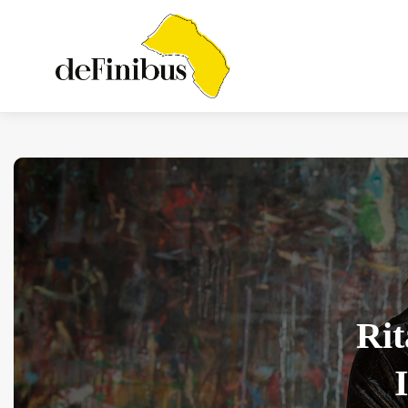
Iosonouncane A Lecce:
Concerto Acustico...
Luglio 17, 2026
13 Min
Rit