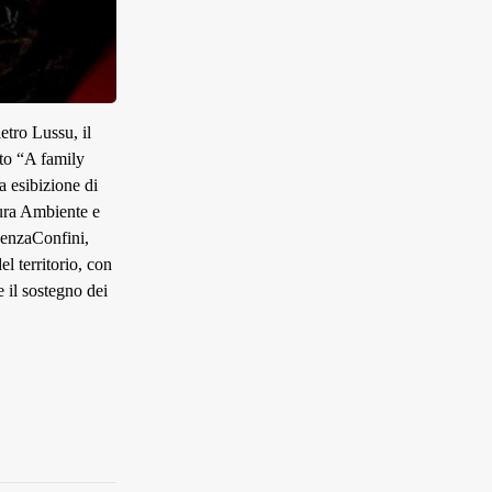
etro Lussu, il
tto “A family
a esibizione di
tura Ambiente e
 SenzaConfini,
l territorio, con
e il sostegno dei