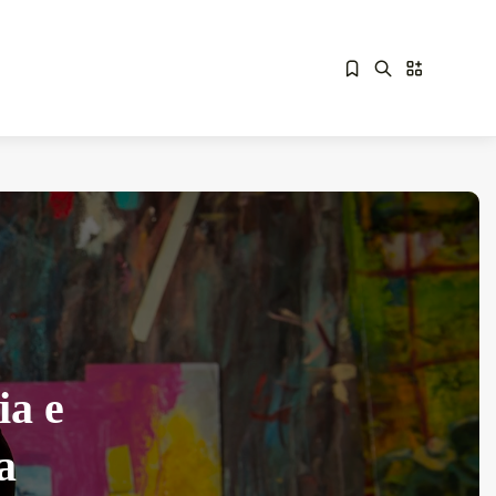
Sorry, you have no bookmarks yet.
Overdrive Fest A Matino: Il...
Maggio 29, 2026
4 Min
ia e
a