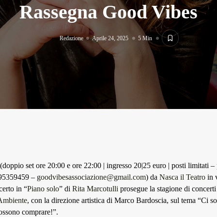
Rassegna Good Vibes
Redazione
Aprile 24, 2025
5 Min
(doppio set ore 20:00 e ore 22:00 | ingresso 20|25 euro | posti limitati 
3895359459 –
goodvibesassociazione@gmail.com
) da
Nasca il Teatro
in 
certo in “
Piano solo
” di
Rita Marcotulli
prosegue la stagione di concerti
Ambiente
, con la direzione artistica di Marco Bardoscia, sul tema “Ci s
possono comprare!”.