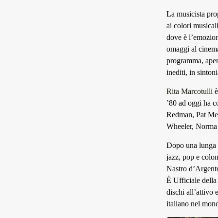
La musicista prop
ai colori musica
dove è l’emozion
omaggi al cinema
programma, apert
inediti, in sinton
Rita Marcotulli
è
’80 ad oggi ha c
Redman, Pat Met
Wheeler, Norma W
Dopo una lunga e
jazz, pop e colon
Nastro d’Argento
È Ufficiale del
dischi all’attivo
italiano nel mon