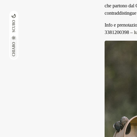
che partono dal 
contraddistingue
SCURO
Info e prenotazi
3381200398 –
l
CHIARO