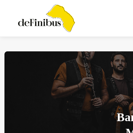
Iosonouncane A Lecce:
Concerto Acustico...
Luglio 17, 2026
13 Min
Ba
M