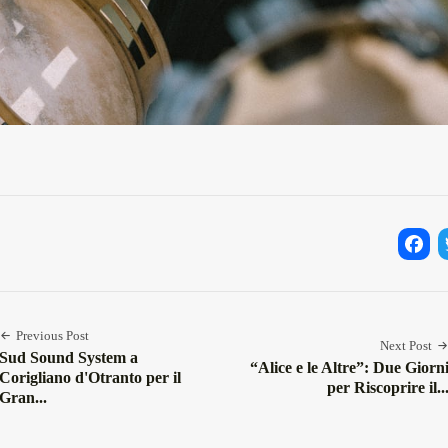
Facebo
Twi
Previous Post
Next Post
Sud Sound System a
“Alice e le Altre”: Due Giorn
Corigliano d'Otranto per il
per Riscoprire il..
Gran...