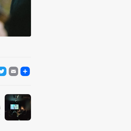
ok
tter
Email
Condividi
i
.