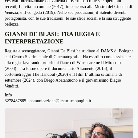
Festival Internazionale del Cinema di Berlino. Tra le sue opere più
recenti, La vita in comune (2017), in concorso alla Mostra del Cinema di
Venezia, e Il congedo (2019). Nelle sue produzioni, il Salento diventa
protagonista, con le sue tradizioni, le sue sfide sociali e la sua struggente
bellezza.
GIANNI DE BLASI: TRA REGIA E
INTERPRETAZIONE
Regista e sceneggiatore,
Gianni De Blasi
ha studiato al DAMS di Bologna
e al Centro Sperimentale di Cinematografia. Ha esordito come assistente
alla regia, lavorando proprio al fianco di Winspeare ne Il Miracolo
(2003). Tra le sue opere il documentario Altamente (2015), il
cortometraggio The Handout (2020) e il film L’ultima settimana di
settembre (2024), con Diego Abatantuono e il giovanissimo Biagio
Venditti.
Info
3278487885 |
comunicazione@itsturismopuglia.it