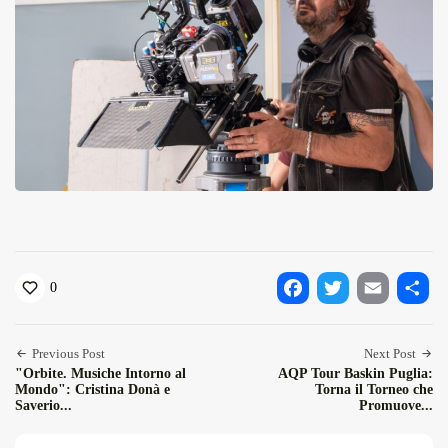
0
Facebook
Twitter
Email
Condiv
Previous Post
Next Post
"Orbite. Musiche Intorno al
AQP Tour Baskin Puglia:
Mondo": Cristina Donà e
Torna il Torneo che
Saverio...
Promuove...