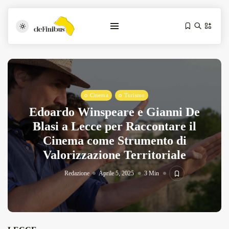
Cinema
Turismo
Edoardo Winspeare e Gianni De
Blasi a Lecce per Raccontare il
Cinema come Strumento di
Iosonouncane A Lecce: Concerto Acustico...
Valorizzazione Territoriale
Luglio 17, 2026
13 Min
Redazione
Aprile 5, 2025
3 Min
Tarantarte Al Festival De Fès...
Giugno 4, 2026
15 Min