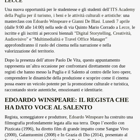
LECCE
Overdrive Fest A Matino: Il...
Una nuova opportunità per le studentesse e gli studenti dell’
ITS Academy
Maggio 29, 2026
4 Min
della Puglia per il turismo, i beni e le attività culturali e artistiche
: una
masterclass con
Edoardo Winspeare
e
Gianni De Blasi
.
Lunedì 7 aprile
(dalle 9:00 alle 14:00) nella sede di via Quinto Mario Corrado a
Lecce
, le
iscritte e gli iscritti ai percorsi biennali “
Digital Storytelling, Creatività,
Audiovisivo
” e “
Multimedialità e Travel Office Manager
”
approfondiranno il ruolo del cinema nella narrazione e nella
valorizzazione del territorio.
Dopo la presenza dell’attore Paolo De Vita, questo appuntamento
rappresenta un’altra occasione per confrontarsi direttamente con due
registi che hanno messo la Puglia e il Salento al centro delle loro opere,
comprendere le dinamiche della produzione e scoprire come il cinema
possa essere un veicolo potente per la promozione culturale e turistica,
raccontando storie autentiche, emozionanti e identitarie.
EDOARDO WINSPEARE: IL REGISTA CHE
HA DATO VOCE AL SALENTO
Regista, sceneggiatore e produttore,
Edoardo Winspeare
ha costruito una
filmografia profondamente legata alla sua terra. Dopo l’esordio con
Pizzicata (1996), ha diretto film di grande impatto come Sangue Vivo
(2000), Galantuomini (2008) e In Grazia di Dio (2014), presentato al