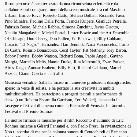
Il suo percorso è caratterizzato da una riconosciuta ecletticità e da
collaborazioni con grandi nomi della scena musicale, tra cui Massimo
Urbani, Enrico Rava, Roberto Gatto, Stefano Bollani, Riccardo Fassi,
Pino Minafra, Paolino Dalla Porta, Francis Kuipers, Gianluca Petrella,
Fabrizio Bosso, Michele Rabbia, Simone Zanchini, Javier Girotto,
Natalio Mangalavite, Michel Portal, Lester Bowie and the Art Ensemble
Of Chicago, Don Cherry, Don Pullen, Ed Blackwell, Billy Cobham,
Horacio “El Negro” Hernandez, Han Bennink, Nanà Vasconcelos, Furio
Di Castri, Rosario Bonaccorso, Cecil Taylor, Pat Metheny, Joey Baron,
Bobby Previte, Bobby Watson, Richard Bona, Paolo Angeli, Gavino
Murgia, Marcello Melis, Hamid Drake, Rita Marcotulli, Evan Parker,
Aires Tango, Anouar Brahem, Billy Hart, Richard Galliano, Marcel
Azzola, Gianni Coscia e tanti altri.
Musicista versatile, Salis ha inciso in numerose produzioni discografiche,
spesso in veste di solista, e ha portato la sua creatività in ambiti
multidisciplinari. Ha partecipato a progetti teatrali e performance di
danza (con Roberta Escamilla Garrison, Teri Weikel), suonando in
rassegne e festival di cinema come la Biennale di Venezia, il Taormina
Festival e il Premio Solinas.
Ha inoltre firmato le musiche per il film Racconto d’autunno di Eric
Rohmer insieme a Gérard Pansanel e, con Paolo Fresu, la rivisitazione di
Non ti scordar di me per la colonna sonora di Centochiodi di Ermanno