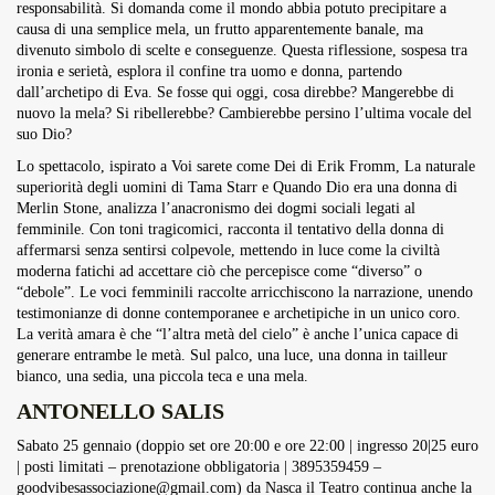
responsabilità. Si domanda come il mondo abbia potuto precipitare a
causa di una semplice mela, un frutto apparentemente banale, ma
divenuto simbolo di scelte e conseguenze. Questa riflessione, sospesa tra
ironia e serietà, esplora il confine tra uomo e donna, partendo
dall’archetipo di Eva. Se fosse qui oggi, cosa direbbe? Mangerebbe di
nuovo la mela? Si ribellerebbe? Cambierebbe persino l’ultima vocale del
suo Dio?
Lo spettacolo, ispirato a Voi sarete come Dei di Erik Fromm, La naturale
superiorità degli uomini di Tama Starr e Quando Dio era una donna di
Merlin Stone, analizza l’anacronismo dei dogmi sociali legati al
femminile. Con toni tragicomici, racconta il tentativo della donna di
affermarsi senza sentirsi colpevole, mettendo in luce come la civiltà
moderna fatichi ad accettare ciò che percepisce come “diverso” o
“debole”. Le voci femminili raccolte arricchiscono la narrazione, unendo
testimonianze di donne contemporanee e archetipiche in un unico coro.
La verità amara è che “l’altra metà del cielo” è anche l’unica capace di
generare entrambe le metà. Sul palco, una luce, una donna in tailleur
bianco, una sedia, una piccola teca e una mela.
ANTONELLO SALIS
Sabato 25 gennaio (doppio set ore 20:00 e ore 22:00 | ingresso 20|25 euro
| posti limitati – prenotazione obbligatoria | 3895359459 –
goodvibesassociazione@gmail.com
) da Nasca il Teatro continua anche la