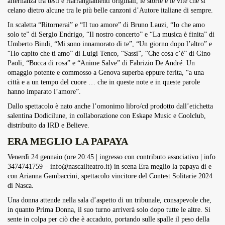
alternanza tra testi e riarrangiamenti originali, le storie e le vite che si
celano dietro alcune tra le più belle canzoni d’Autore italiane di sempre.
In scaletta “Ritornerai” e “Il tuo amore” di Bruno Lauzi, “Io che amo
solo te” di Sergio Endrigo, “Il nostro concerto” e “La musica è finita” di
Umberto Bindi, “Mi sono innamorato di te”, “Un giorno dopo l’altro” e
“Ho capito che ti amo” di Luigi Tenco, “Sassi”, “Che cosa c’è” di Gino
Paoli, “Bocca di rosa” e “Anime Salve” di Fabrizio De André. Un
omaggio potente e commosso a Genova superba eppure ferita, “a una
città e a un tempo del cuore … che in queste note e in queste parole
hanno imparato l’amore”.
Dallo spettacolo è nato anche l’omonimo
libro/cd
prodotto dall’etichetta
salentina Dodicilune, in collaborazione con Eskape Music e Coolclub,
distribuito da IRD e Believe.
ERA MEGLIO LA PAPAYA
Venerdì 24 gennaio (ore 20:45 | ingresso con contributo associativo | info
3474741759 –
info@nascailteatro.it
) in scena Era meglio la papaya di e
con Arianna Gambaccini, spettacolo vincitore del Contest Solitarie 2024
di Nasca.
Una donna attende nella sala d’aspetto di un tribunale, consapevole che,
in quanto Prima Donna, il suo turno arriverà solo dopo tutte le altre. Si
sente in colpa per ciò che è accaduto, portando sulle spalle il peso della