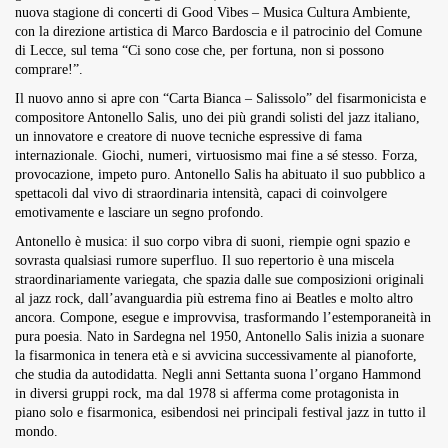
nuova stagione di concerti di Good Vibes – Musica Cultura Ambiente,
con la direzione artistica di Marco Bardoscia e il patrocinio del Comune
di Lecce, sul tema “Ci sono cose che, per fortuna, non si possono
comprare!”.
Il nuovo anno si apre con “Carta Bianca – Salissolo” del fisarmonicista e
compositore Antonello Salis, uno dei più grandi solisti del jazz italiano,
un innovatore e creatore di nuove tecniche espressive di fama
internazionale. Giochi, numeri, virtuosismo mai fine a sé stesso. Forza,
provocazione, impeto puro. Antonello Salis ha abituato il suo pubblico a
spettacoli dal vivo di straordinaria intensità, capaci di coinvolgere
emotivamente e lasciare un segno profondo.
Antonello è musica: il suo corpo vibra di suoni, riempie ogni spazio e
sovrasta qualsiasi rumore superfluo. Il suo repertorio è una miscela
straordinariamente variegata, che spazia dalle sue composizioni originali
al jazz rock, dall’avanguardia più estrema fino ai Beatles e molto altro
ancora. Compone, esegue e improvvisa, trasformando l’estemporaneità in
pura poesia. Nato in Sardegna nel 1950, Antonello Salis inizia a suonare
la fisarmonica in tenera età e si avvicina successivamente al pianoforte,
che studia da autodidatta. Negli anni Settanta suona l’organo Hammond
in diversi gruppi rock, ma dal 1978 si afferma come protagonista in
piano solo e fisarmonica, esibendosi nei principali festival jazz in tutto il
mondo.