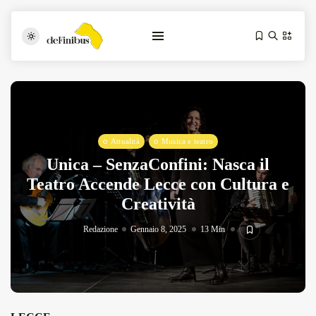
Attualità
Musica e teatro
Unica – SenzaConfini: Nasca il
Teatro Accende Lecce con Cultura e
Creatività
Iosonouncane A Lecce: Concerto Acustico...
Luglio 17, 2026
13 Min
Redazione
Gennaio 8, 2025
13 Min
Tarantarte Al Festival De Fès...
Giugno 4, 2026
15 Min