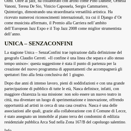
Olmi. Oltre al jazz, ha collaborato con artisti come Pino Daniele, Ornella
Vanoni, Teresa De Sio, Vinicio Capossela, Sergio Cammariere,
Quintorigo, dimostrando una straordinaria versatilità artistica. Ha
ricevuto numerosi riconoscimenti internazionali, tra cui il Django d’Or
come musicista affermato, il Premio alla Carriera nell’ambito
dell’European Jazz Expo e il Top Jazz 2008 come miglior strumentista
dell’anno.
UNICA – SENZACONFINI
La stagione Unica – SenzaConfini trae ispirazione dalla definizione del
geografo Claudio Cerreti. «Il confine è una linea che separa e allo stesso
tempo unisce»: questa suggestione è stata il punto di partenza per la
creazione del nuovo programma di appuntamenti che accompagnerà gli
spettatori fino alla festa conclusiva del 1 giugno.
Dopo due anni di intenso lavoro, pieni di soddisfazioni e con una grande
partecipazione di pubblico di tutte le età, Nasca definisce, infatti, con
maggiore chiarezza la sua missione: non solo essere un nuovo teatro in
città, ma diventare un luogo di sperimentazione e innovazione, offrendo
opportunità ad artisti in cerca di una casa creativa. Nasca è una delle
associazioni alle quali, grazie alla collaborazione con il Comune di Lecce,
è stato assegnato un immobile al piano terra dei condomini di edilizia
residenziale pubblica Arca Sud nella Zona 167/B del capoluogo salentino.
Info