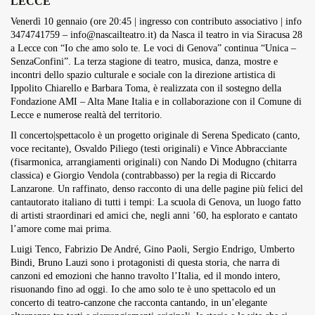
LECCE
Overdrive Fest A Matino: Il...
Venerdì 10 gennaio (ore 20:45 | ingresso con contributo associativo | info
Maggio 29, 2026
4 Min
3474741759 –
info@nascailteatro.it
) da Nasca il teatro in via Siracusa 28
a Lecce con “
Io che amo solo te. Le voci di Genova
” continua “Unica –
SenzaConfini”. La terza stagione di teatro, musica, danza, mostre e
incontri dello spazio culturale e sociale con la direzione artistica di
Ippolito Chiarello e Barbara Toma, è realizzata con il sostegno della
Fondazione AMI – Alta Mane Italia e in collaborazione con il Comune di
Lecce e numerose realtà del territorio.
Il concerto|spettacolo è un progetto originale di Serena Spedicato (canto,
voce recitante), Osvaldo Piliego (testi originali) e Vince Abbracciante
(fisarmonica, arrangiamenti originali) con Nando Di Modugno (chitarra
classica) e Giorgio Vendola (contrabbasso) per la regia di Riccardo
Lanzarone. Un raffinato, denso racconto di una delle pagine più felici del
cantautorato italiano di tutti i tempi: La scuola di Genova, un luogo fatto
di artisti straordinari ed amici che, negli anni ’60, ha esplorato e cantato
l’amore come mai prima.
Luigi Tenco, Fabrizio De André, Gino Paoli, Sergio Endrigo, Umberto
Bindi, Bruno Lauzi sono i protagonisti di questa storia, che narra di
canzoni ed emozioni che hanno travolto l’Italia, ed il mondo intero,
risuonando fino ad oggi. Io che amo solo te è uno spettacolo ed un
concerto di teatro-canzone che racconta cantando, in un’elegante