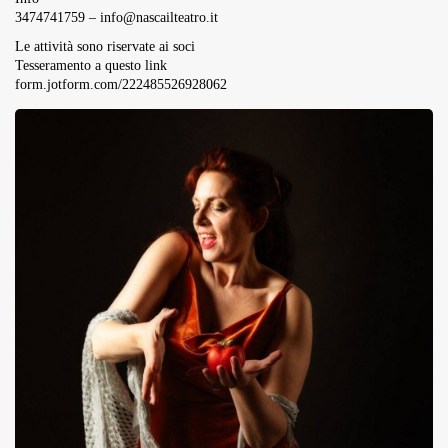
3474741759 –
info@nascailteatro.it
Le attività sono riservate ai soci
Tesseramento a questo link
form.jotform.com/222485526928062