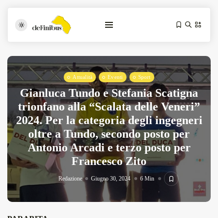
Attualità
Eventi
Sport
Gianluca Tundo e Stefania Scatigna
trionfano alla “Scalata delle Veneri”
2024. Per la categoria degli ingegneri
oltre a Tundo, secondo posto per
Iosonouncane A Lecce: Concerto Acustico...
Antonio Arcadi e terzo posto per
Luglio 17, 2026
13 Min
Francesco Zito
Redazione
Giugno 30, 2024
6 Min
Tarantarte Al Festival De Fès...
Giugno 4, 2026
15 Min