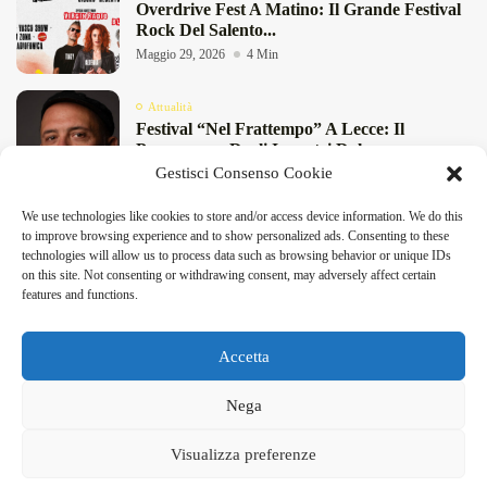
Overdrive Fest A Matino: Il Grande Festival
Rock Del Salento...
Maggio 29, 2026
4 Min
Attualità
Festival “Nel Frattempo” A Lecce: Il
Programma Degli Incontri Dal...
Gestisci Consenso Cookie
Maggio 27, 2026
11 Min
We use technologies like cookies to store and/or access device information. We do this
Attualità
to improve browsing experience and to show personalized ads. Consenting to these
Birre Di Primavera 2026 A San Foca: Birra
technologies will allow us to process data such as browsing behavior or unique IDs
DeFinibus 2026 © All rights reserved | Magazine Online
Artigianale E...
on this site. Not consenting or withdrawing consent, may adversely affect certain
Maggio 8, 2026
4 Min
features and functions.
Accetta
Facebook
X
Instagram
Linkedin
Nega
DeFinibus 2026 © All rights reserved | Magazine Online
Visualizza preferenze
Home
Contatti e Segnalazioni
Cookie Policy