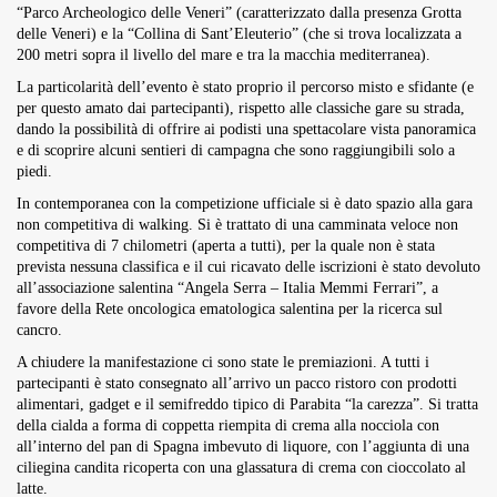
“Parco Archeologico delle Veneri” (caratterizzato dalla presenza Grotta
delle Veneri) e la “Collina di Sant’Eleuterio” (che si trova localizzata a
200 metri sopra il livello del mare e tra la macchia mediterranea).
La particolarità dell’evento è stato proprio il percorso misto e sfidante (e
per questo amato dai partecipanti), rispetto alle classiche gare su strada,
dando la possibilità di offrire ai podisti una spettacolare vista panoramica
e di scoprire alcuni sentieri di campagna che sono raggiungibili solo a
piedi.
In contemporanea con la competizione ufficiale si è dato spazio alla gara
non competitiva di walking. Si è trattato di una camminata veloce non
competitiva di 7 chilometri (aperta a tutti), per la quale non è stata
prevista nessuna classifica e il cui ricavato delle iscrizioni è stato devoluto
all’associazione salentina “Angela Serra – Italia Memmi Ferrari”, a
favore della Rete oncologica ematologica salentina per la ricerca sul
cancro.
A chiudere la manifestazione ci sono state le premiazioni. A tutti i
partecipanti è stato consegnato all’arrivo un pacco ristoro con prodotti
alimentari, gadget e il semifreddo tipico di Parabita “la carezza”. Si tratta
della cialda a forma di coppetta riempita di crema alla nocciola con
all’interno del pan di Spagna imbevuto di liquore, con l’aggiunta di una
ciliegina candita ricoperta con una glassatura di crema con cioccolato al
latte.