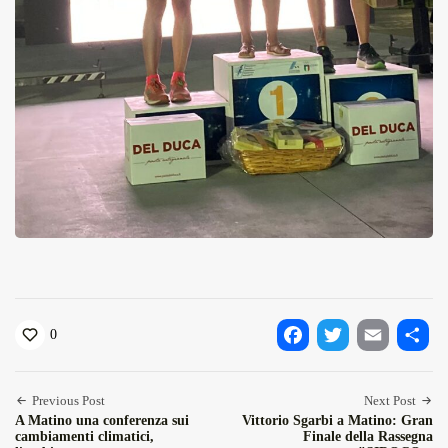
0
Facebook
Twitter
Email
Condiv
Previous Post
Next Post
A Matino una conferenza sui
Vittorio Sgarbi a Matino: Gran
cambiamenti climatici,
Finale della Rassegna