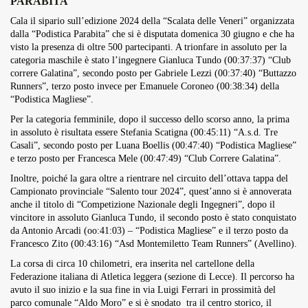
PARABITA
Overdrive Fest A Matino: Il...
Cala il sipario sull’edizione 2024 della “Scalata delle Veneri” organizzata
Maggio 29, 2026
4 Min
dalla “Podistica Parabita” che si è disputata domenica 30 giugno e che ha
visto la presenza di oltre 500 partecipanti. A trionfare in assoluto per la
categoria maschile è stato l’ingegnere Gianluca Tundo (00:37:37) “Club
correre Galatina”, secondo posto per Gabriele Lezzi (00:37:40) “Buttazzo
Runners”, terzo posto invece per Emanuele Coroneo (00:38:34) della
“Podistica Magliese”.
Per la categoria femminile, dopo il successo dello scorso anno, la prima
in assoluto è risultata essere Stefania Scatigna (00:45:11) “A.s.d. Tre
Casali”, secondo posto per Luana Boellis (00:47:40) “Podistica Magliese”
e terzo posto per Francesca Mele (00:47:49) “Club Correre Galatina”.
Inoltre, poiché la gara oltre a rientrare nel circuito dell’ottava tappa del
Campionato provinciale “Salento tour 2024”, quest’anno si è annoverata
anche il titolo di “Competizione Nazionale degli Ingegneri”, dopo il
vincitore in assoluto Gianluca Tundo, il secondo posto è stato conquistato
da Antonio Arcadi (oo:41:03) – “Podistica Magliese” e il terzo posto da
Francesco Zito (00:43:16) “Asd Montemiletto Team Runners” (Avellino).
La corsa di circa 10 chilometri, era inserita nel cartellone della
Federazione italiana di Atletica leggera (sezione di Lecce). Il percorso ha
avuto il suo inizio e la sua fine in via Luigi Ferrari in prossimità del
parco comunale “Aldo Moro” e si è snodato tra il centro storico, il